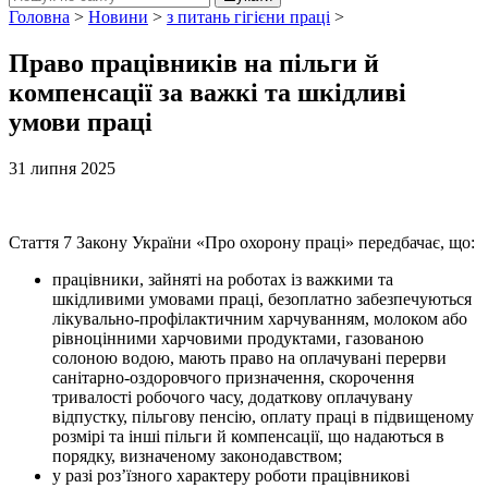
Головна
>
Новини
>
з питань гігієни праці
>
Право працівників на пільги й
компенсації за важкі та шкідливі
умови праці
31 липня 2025
Стаття 7 Закону України «Про охорону праці» передбачає, що:
працівники, зайняті на роботах із важкими та
шкідливими умовами праці, безоплатно забезпечуються
лікувально-профілактичним харчуванням, молоком або
рівноцінними харчовими продуктами, газованою
солоною водою, мають право на оплачувані перерви
санітарно-оздоровчого призначення, скорочення
тривалості робочого часу, додаткову оплачувану
відпустку, пільгову пенсію, оплату праці в підвищеному
розмірі та інші пільги й компенсації, що надаються в
порядку, визначеному законодавством;
у разі роз’їзного характеру роботи працівникові