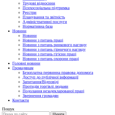
Трудові відносини
Психосоціальна підтримка
Реєстри
Планування та звітність
Адміністративні послуги
Нормативна база
Новини
Новини
Новини з питань праці
Новини з питань ринкового нагляду
Новини з питань гірничого нагляду
Новини з питань гігієни праці
Новини з питань охорони праці
Головні новини
Громадянам
Безоплатна первинна правова допомога
Доступ до публічної інформації
Запитання/Відповіді
Протидія торгівлі людьми
Подолання незадекларованої праці
Звернення громадян
Контакти
Пошук