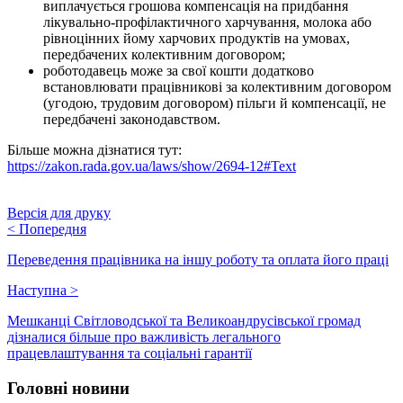
виплачується грошова компенсація на придбання
лікувально-профілактичного харчування, молока або
рівноцінних йому харчових продуктів на умовах,
передбачених колективним договором;
роботодавець може за свої кошти додатково
встановлювати працівникові за колективним договором
(угодою, трудовим договором) пільги й компенсації, не
передбачені законодавством.
Більше можна дізнатися тут:
https://zakon.rada.gov.ua/laws/show/2694-12#Text
Версія для друку
<
Попередня
Переведення працівника на іншу роботу та оплата його праці
Наступна
>
Мешканці Світловодської та Великоандрусівської громад
дізналися більше про важливість легального
працевлаштування та соціальні гарантії
Головні новини