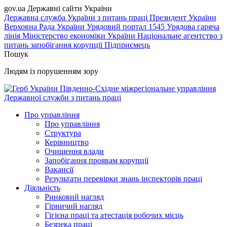
gov.ua
Державні сайти України
Державна служба України з питань праці
Президент України
Верховна Рада України
Урядовий портал
1545 Урядова гаряча
лінія
Міністерство економіки України
Національне агентство з
питань запобігання корупції
Підприємець
Пошук
Людям із порушенням зору
Південно-Східне міжрегіональне управління
Державної служби з питань праці
Про управління
Про управління
Структура
Керівництво
Очищення влади
Запобігання проявам корупції
Вакансії
Результати перевірки знань інспекторів праці
Діяльність
Ринковий нагляд
Гірничий нагляд
Гігієна праці та атестація робочих місць
Безпека праці