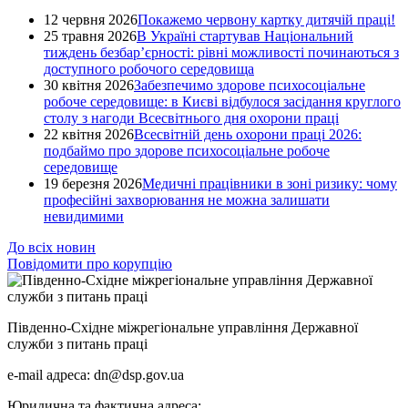
12 червня 2026
Покажемо червону картку дитячій праці!
25 травня 2026
В Україні стартував Національний
тиждень безбар’єрності: рівні можливості починаються з
доступного робочого середовища
30 квітня 2026
Забезпечимо здорове психосоціальне
робоче середовище: в Києві відбулося засідання круглого
столу з нагоди Всесвітнього дня охорони праці
22 квітня 2026
Всесвітній день охорони праці 2026:
подбаймо про здорове психосоціальне робоче
середовище
19 березня 2026
Медичні працівники в зоні ризику: чому
професійні захворювання не можна залишати
невидимими
До всіх новин
Повідомити про корупцію
Південно-Східне міжрегіональне управління Державної
служби з питань праці
e-mail адреса: dn@dsp.gov.ua
Юридична та фактична адреса: