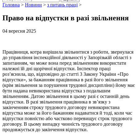
Головна
>
Новини
>
з питань праці
>
Право на відпустки в разі звільнення
04 вересня 2025
Працівниця, котра вирішила звільнитися з роботи, звернулася
до управління інспекційної діяльності у Запорізькій області з
запитанням, чи може вона перед звільненням використати
належні їй дні щорічної відпустки. Інспектор праці
роз’яснила, що, відповідно до статті 3 Закону України «Про
відпустки», за бажанням працівника в разі його звільнення
(крім звільнення за порушення трудової дисципліни) йому має
бути надана невикористана відпустка з подальшим
звільненням. Датою звільнення в цьому разі є останній день
відпустки. В разі звільнення працівника в зв’язку з
закінченням строку трудового договору невикористана
відпустка може за його бажанням надаватися й тоді, коли час
відпустки повністю або частково перевищує строк трудового
договору. В цьому випадку чинність трудового договору
продовжується до закінчення відпустки.