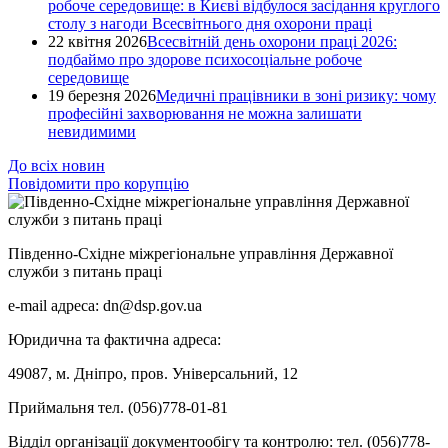
робоче середовище: в Києві відбулося засідання круглого
столу з нагоди Всесвітнього дня охорони праці
22 квітня 2026
Всесвітній день охорони праці 2026:
подбаймо про здорове психосоціальне робоче
середовище
19 березня 2026
Медичні працівники в зоні ризику: чому
професійні захворювання не можна залишати
невидимими
До всіх новин
Повідомити про корупцію
Південно-Східне міжрегіональне управління Державної
служби з питань праці
e-mail адреса: dn@dsp.gov.ua
Юридична та фактична адреса:
49087, м. Дніпро, пров. Універсальний, 12
Приймальня тел. (056)778-01-81
Відділ організації документообігу та контролю: тел. (056)778-