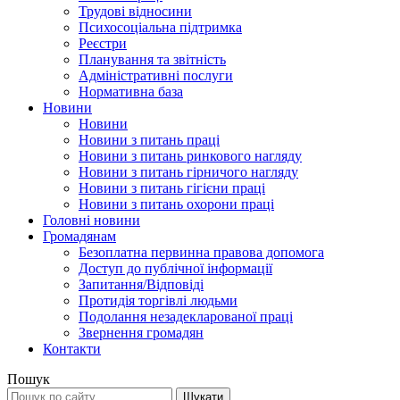
Трудові відносини
Психосоціальна підтримка
Реєстри
Планування та звітність
Адміністративні послуги
Нормативна база
Новини
Новини
Новини з питань праці
Новини з питань ринкового нагляду
Новини з питань гірничого нагляду
Новини з питань гігієни праці
Новини з питань охорони праці
Головні новини
Громадянам
Безоплатна первинна правова допомога
Доступ до публічної інформації
Запитання/Відповіді
Протидія торгівлі людьми
Подолання незадекларованої праці
Звернення громадян
Контакти
Пошук