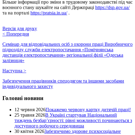
Більше інформації про зміни в трудовому законодавстві під час
воєнного стану шукайте на сайті Держпраці
https://dsp.gov.ua/
та на порталі
https://pratsia.in.ua/
.
Версія для друку
<
Попередня
Семінар для відповідальних осіб з охорони праці Виробничого
підрозділу служби електропостачання «Помічнянська
дистанція електропостачання» регіональної філії «Одеська
залізниця»
Наступна
>
Забезпечення працівників спецодягом та іншими засобами
індивідуального захисту
Головні новини
12 червня 2026
Покажемо червону картку дитячій праці!
25 травня 2026
В Україні стартував Національний
тиждень безбар’єрності: рівні можливості починаються з
доступного робочого середовища
30 квітня 2026
Забезпечимо здорове психосоціальне