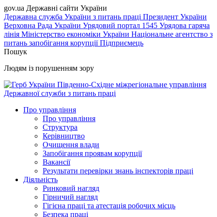
gov.ua
Державні сайти України
Державна служба України з питань праці
Президент України
Верховна Рада України
Урядовий портал
1545 Урядова гаряча
лінія
Міністерство економіки України
Національне агентство з
питань запобігання корупції
Підприємець
Пошук
Людям із порушенням зору
Південно-Східне міжрегіональне управління
Державної служби з питань праці
Про управління
Про управління
Структура
Керівництво
Очищення влади
Запобігання проявам корупції
Вакансії
Результати перевірки знань інспекторів праці
Діяльність
Ринковий нагляд
Гірничий нагляд
Гігієна праці та атестація робочих місць
Безпека праці