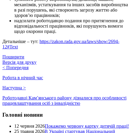
механізмів, устаткування та інших засобів виробництва
в разі порушень, які створюють загрозу життю або
здоров’ю працівників;
надсилати роботодавцю подання про притягнення до
відповідальності працівників, які порушують вимоги
щодо охорони праці.
Детальніше – тут:
https://zakon.rada.gov.ua/laws/show/2694-
12#Text
Поширити
Версія для друку
<
Попередня
Робота в нічний час
Наступна
>
Роботодавці Кам’янського району дізналися про особливості
працевлаштування осіб з інвалідністю
Головні новини
12 червня 2026
Покажемо червону картку дитячій праці!
25 травня 2026
В Україні стартував Національний