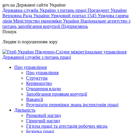
gov.ua
Державні сайти України
Державна служба України з питань праці
Президент України
Верховна Рада України
Урядовий портал
1545 Урядова гаряча
лінія
Міністерство економіки України
Національне агентство з
питань запобігання корупції
Підприємець
Пошук
Людям із порушенням зору
Південно-Східне міжрегіональне управління
Державної служби з питань праці
Про управління
Про управління
Структура
Керівництво
Очищення влади
Запобігання проявам корупції
Вакансії
Результати перевірки знань інспекторів праці
Діяльність
Ринковий нагляд
Гірничий нагляд
Гігієна праці та атестація робочих місць
Безпека праці