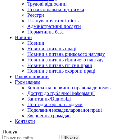
Трудові відносини
Психосоціальна підтримка
Реєстри
Планування та звітність
Адміністративні послуги
Нормативна база
Новини
Новини
Новини з питань праці
Новини з питань ринкового нагляду
Новини з питань гірничого нагляду
Новини з питань гігієни праці
Новини з питань охорони праці
Головні новини
Громадянам
Безоплатна первинна правова допомога
Доступ до публічної інформації
Запитання/Відповіді
Протидія торгівлі людьми
Подолання незадекларованої праці
Звернення громадян
Контакти
Пошук