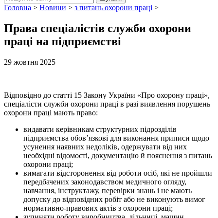
Головна
>
Новини
>
з питань охорони праці
>
Права спеціалістів служби охорони
праці на підприємстві
29 жовтня 2025
Відповідно до статті 15 Закону України «Про охорону праці»,
спеціалісти служби охорони праці в разі виявлення порушень
охорони праці мають право:
видавати керівникам структурних підрозділів
підприємства обов’язкові для виконання приписи щодо
усунення наявних недоліків, одержувати від них
необхідні відомості, документацію й пояснення з питань
охорони праці;
вимагати відсторонення від роботи осіб, які не пройшли
передбачених законодавством медичного огляду,
навчання, інструктажу, перевірки знань і не мають
допуску до відповідних робіт або не виконують вимог
нормативно-правових актів з охорони праці;
зупиняти роботу виробництва, дільниці, машин,