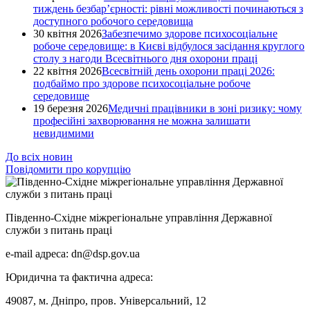
тиждень безбар’єрності: рівні можливості починаються з
доступного робочого середовища
30 квітня 2026
Забезпечимо здорове психосоціальне
робоче середовище: в Києві відбулося засідання круглого
столу з нагоди Всесвітнього дня охорони праці
22 квітня 2026
Всесвітній день охорони праці 2026:
подбаймо про здорове психосоціальне робоче
середовище
19 березня 2026
Медичні працівники в зоні ризику: чому
професійні захворювання не можна залишати
невидимими
До всіх новин
Повідомити про корупцію
Південно-Східне міжрегіональне управління Державної
служби з питань праці
e-mail адреса: dn@dsp.gov.ua
Юридична та фактична адреса:
49087, м. Дніпро, пров. Універсальний, 12