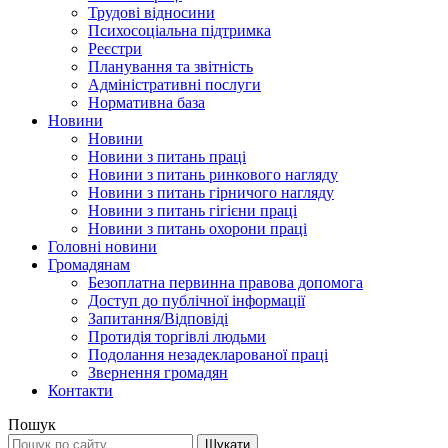
Трудові відносини
Психосоціальна підтримка
Реєстри
Планування та звітність
Адміністративні послуги
Нормативна база
Новини
Новини
Новини з питань праці
Новини з питань ринкового нагляду
Новини з питань гірничого нагляду
Новини з питань гігієни праці
Новини з питань охорони праці
Головні новини
Громадянам
Безоплатна первинна правова допомога
Доступ до публічної інформації
Запитання/Відповіді
Протидія торгівлі людьми
Подолання незадекларованої праці
Звернення громадян
Контакти
Пошук