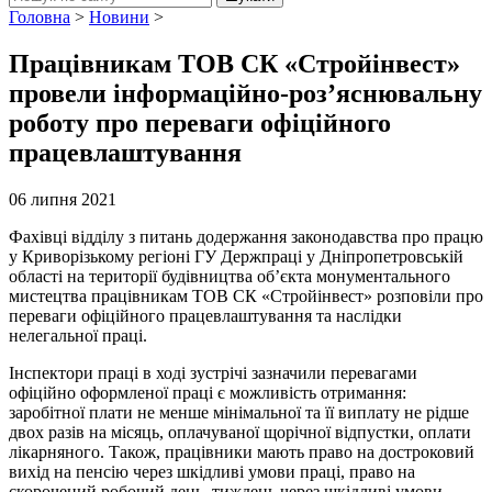
Головна
>
Новини
>
Працівникам ТОВ СК «Стройінвест»
провели інформаційно-роз’яснювальну
роботу про переваги офіційного
працевлаштування
06 липня 2021
Фахівці відділу з питань додержання законодавства про працю
у Криворізькому регіоні ГУ Держпраці у Дніпропетровській
області на території будівництва об’єкта монументального
мистецтва працівникам ТОВ СК «Стройінвест» розповіли про
переваги офіційного працевлаштування та наслідки
нелегальної праці.
Інспектори праці в ході зустрічі зазначили перевагами
офіційно оформленої праці є можливість отримання:
заробітної плати не менше мінімальної та її виплату не рідше
двох разів на місяць, оплачуваної щорічної відпустки, оплати
лікарняного. Також, працівники мають право на достроковий
вихід на пенсію через шкідливі умови праці, право на
скорочений робочий день, тиждень через шкідливі умови