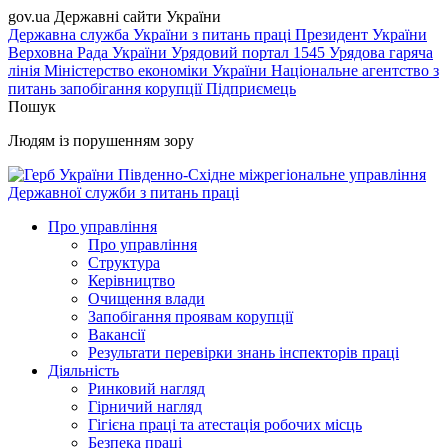
gov.ua
Державні сайти України
Державна служба України з питань праці
Президент України
Верховна Рада України
Урядовий портал
1545 Урядова гаряча
лінія
Міністерство економіки України
Національне агентство з
питань запобігання корупції
Підприємець
Пошук
Людям із порушенням зору
Південно-Східне міжрегіональне управління
Державної служби з питань праці
Про управління
Про управління
Структура
Керівництво
Очищення влади
Запобігання проявам корупції
Вакансії
Результати перевірки знань інспекторів праці
Діяльність
Ринковий нагляд
Гірничий нагляд
Гігієна праці та атестація робочих місць
Безпека праці