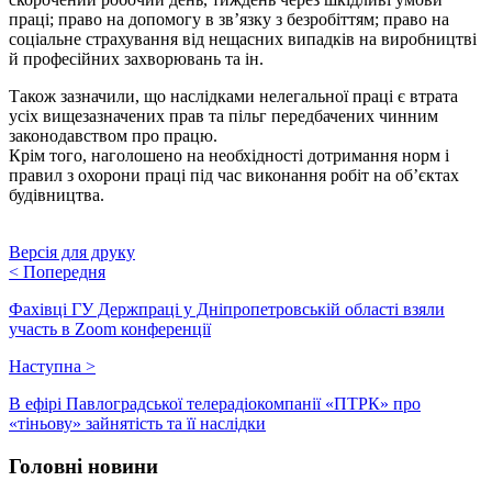
праці; право на допомогу в зв’язку з безробіттям; право на
соціальне страхування від нещасних випадків на виробництві
й професійних захворювань та ін.
Також зазначили, що наслідками нелегальної праці є втрата
усіх вищезазначених прав та пільг передбачених чинним
законодавством про працю.
Крім того, наголошено на необхідності дотримання норм і
правил з охорони праці під час виконання робіт на об’єктах
будівництва.
Версія для друку
<
Попередня
Фахівці ГУ Держпраці у Дніпропетровській області взяли
участь в Zoom конференції
Наступна
>
В ефірі Павлоградської телерадіокомпанії «ПТРК» про
«тіньову» зайнятість та її наслідки
Головні новини