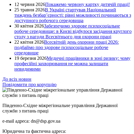
12 червня 2026
Покажемо червону картку дитячій праці!
25 травня 2026
В Україні стартував Національний
тиждень безбар’єрності: рівні можливості починаються з
доступного робочого середовища
30 квітня 2026
Забезпечимо здорове психосоціальне
робоче середовище: в Києві відбулося засідання круглого
столу з нагоди Всесвітнього дня охорони праці
22 квітня 2026
Всесвітній день охорони праці 2026:
подбаймо про здорове психосоціальне робоче
середовище
19 березня 2026
Медичні працівники в зоні ризику: чому
професійні захворювання не можна залишати
невидимими
До всіх новин
Повідомити про корупцію
Південно-Східне міжрегіональне управління Державної
служби з питань праці
e-mail адреса: dn@dsp.gov.ua
Юридична та фактична адреса: