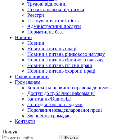
Трудові відносини
Психосоціальна підтримка
Реєстри
Планування та звітність
Адміністративні послуги
Нормативна база
Новини
Новини
Новини з питань праці
Новини з питань ринкового нагляду
Новини з питань гірничого нагляду
Новини з питань гігієни праці
Новини з питань охорони праці
Головні новини
Громадянам
Безоплатна первинна правова допомога
Доступ до публічної інформації
Запитання/Відповіді
Протидія торгівлі людьми
Подолання незадекларованої праці
Звернення громадян
Контакти
Пошук