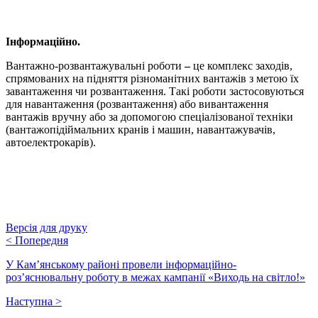
Інформаційно.
Вантажно-розвантажувальні роботи
–
це комплекс заходів,
спрямованих на підняття різноманітних вантажів з метою їх
завантаження чи розвантаження. Такі роботи застосовуються
для навантаження (розвантаження) або вивантаження
вантажів вручну або за допомогою спеціалізованої техніки
(вантажопідіймальних кранів і машин, навантажувачів,
автоелектрокарів).
Версія для друку
<
Попередня
У Кам’янському районі провели інформаційно-
роз’яснювальну роботу в межах кампанії «Виходь на світло!»
Наступна
>