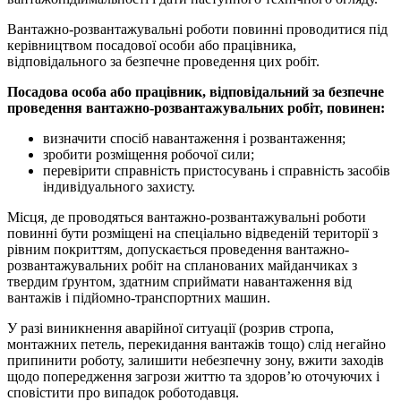
Вантажно-розвантажувальні роботи повинні проводитися під
керівництвом посадової особи або працівника,
відповідального за безпечне проведення цих робіт.
Посадова особа або працівник, відповідальний за безпечне
проведення вантажно-розвантажувальних робіт, повинен:
визначити спосіб навантаження і розвантаження;
зробити розміщення робочої сили;
перевірити справність пристосувань і справність засобів
індивідуального захисту.
Місця, де проводяться вантажно-розвантажувальні роботи
повинні бути розміщені на спеціально відведеній території з
рівним покриттям, допускається проведення вантажно-
розвантажувальних робіт на спланованих майданчиках з
твердим ґрунтом, здатним сприймати навантаження від
вантажів і підйомно-транспортних машин.
У разі виникнення аварійної ситуації (розрив стропа,
монтажних петель, перекидання вантажів тощо) слід негайно
припинити роботу, залишити небезпечну зону, вжити заходів
щодо попередження загрози життю та здоров’ю оточуючих і
сповістити про випадок роботодавця.