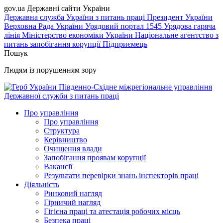
gov.ua
Державні сайти України
Державна служба України з питань праці
Президент України
Верховна Рада України
Урядовий портал
1545 Урядова гаряча
лінія
Міністерство економіки України
Національне агентство з
питань запобігання корупції
Підприємець
Пошук
Людям із порушенням зору
Південно-Східне міжрегіональне управління
Державної служби з питань праці
Про управління
Про управління
Структура
Керівництво
Очищення влади
Запобігання проявам корупції
Вакансії
Результати перевірки знань інспекторів праці
Діяльність
Ринковий нагляд
Гірничий нагляд
Гігієна праці та атестація робочих місць
Безпека праці