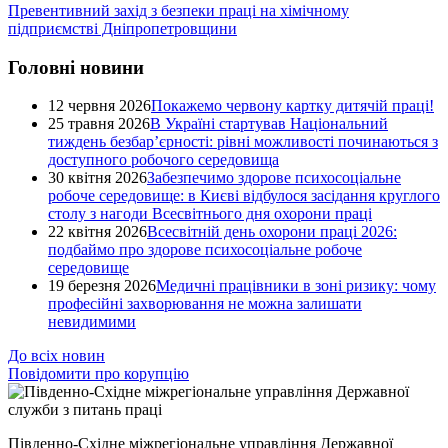
Превентивний захід з безпеки праці на хімічному
підприємстві Дніпропетровщини
Головні новини
12 червня 2026
Покажемо червону картку дитячій праці!
25 травня 2026
В Україні стартував Національний
тиждень безбар’єрності: рівні можливості починаються з
доступного робочого середовища
30 квітня 2026
Забезпечимо здорове психосоціальне
робоче середовище: в Києві відбулося засідання круглого
столу з нагоди Всесвітнього дня охорони праці
22 квітня 2026
Всесвітній день охорони праці 2026:
подбаймо про здорове психосоціальне робоче
середовище
19 березня 2026
Медичні працівники в зоні ризику: чому
професійні захворювання не можна залишати
невидимими
До всіх новин
Повідомити про корупцію
Південно-Східне міжрегіональне управління Державної