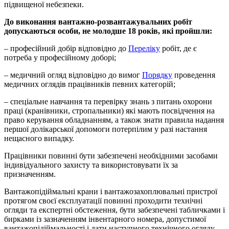
підвищеної небезпеки.
До виконання вантажно-розвантажувальних робіт
допускаються особи, не молодше 18 років, які пройшли:
– професійний добір відповідно до
Переліку
робіт, де є
потреба у професійному доборі;
– медичний огляд відповідно до вимог
Порядку
проведення
медичних оглядів працівників певних категорій;
– спеціальне навчання та перевірку знань з питань охорони
праці (кранівники, стропальники) які мають посвідчення на
право керування обладнанням, а також знати правила надання
першої долікарської допомоги потерпілим у разі настання
нещасного випадку.
Працівники повинні бути забезпечені необхідними засобами
індивідуального захисту та використовувати їх за
призначенням.
Вантажопідіймальні крани і вантажозахоплювальні пристрої
протягом своєї експлуатації повинні проходити технічні
огляди та експертні обстеження, бути забезпечені табличками і
бирками із зазначенням інвентарного номера, допустимої
вантажопідіймальності і дати наступного технічного огляду.