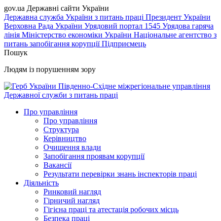
gov.ua
Державні сайти України
Державна служба України з питань праці
Президент України
Верховна Рада України
Урядовий портал
1545 Урядова гаряча
лінія
Міністерство економіки України
Національне агентство з
питань запобігання корупції
Підприємець
Пошук
Людям із порушенням зору
Південно-Східне міжрегіональне управління
Державної служби з питань праці
Про управління
Про управління
Структура
Керівництво
Очищення влади
Запобігання проявам корупції
Вакансії
Результати перевірки знань інспекторів праці
Діяльність
Ринковий нагляд
Гірничий нагляд
Гігієна праці та атестація робочих місць
Безпека праці