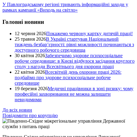
У Павлоградському регіоні тривають інформаційні заходи у
рамках кампанії «Виходь на світло»
Головні новини
12 червня 2026
Покажемо червону картку дитячій праці!
25 травня 2026
В Україні стартував Національний
тиждень безбар’єрності: рівні можливості починаються з
доступного робочого середовища
30 квітня 2026
Забезпечимо здорове психосоціальне
робоче середовище: в Києві відбулося засідання круглого
столу з нагоди Всесвітнього дня охорони праці
22 квітня 2026
Всесвітній день охорони праці 2026:
подбаймо про здорове психосоціальне робоче
середовище
19 березня 2026
Медичні працівники в зоні ризику: чому
професійні захворювання не можна залишати
невидимими
До всіх новин
Повідомити про корупцію
Південно-Східне міжрегіональне управління Державної