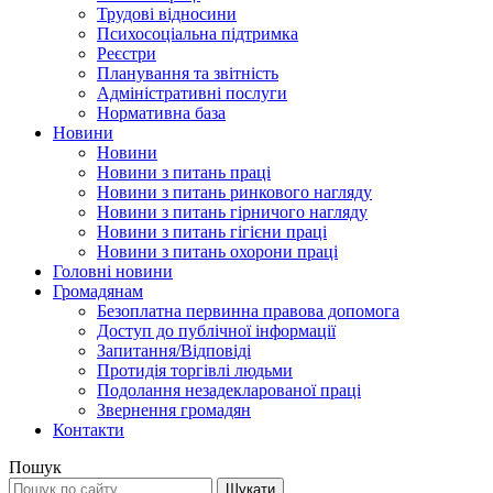
Трудові відносини
Психосоціальна підтримка
Реєстри
Планування та звітність
Адміністративні послуги
Нормативна база
Новини
Новини
Новини з питань праці
Новини з питань ринкового нагляду
Новини з питань гірничого нагляду
Новини з питань гігієни праці
Новини з питань охорони праці
Головні новини
Громадянам
Безоплатна первинна правова допомога
Доступ до публічної інформації
Запитання/Відповіді
Протидія торгівлі людьми
Подолання незадекларованої праці
Звернення громадян
Контакти
Пошук