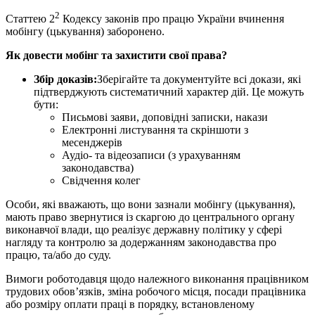
2
Статтею 2
Кодексу законів про працю України вчинення
мобінгу (цькування) заборонено.
Як довести мобінг та захистити свої права
?
Збір доказів:
Зберігайте та документуйте всі докази, які
підтверджують систематичний характер дій. Це можуть
бути:
Письмові заяви, доповідні записки, накази
Електронні листування та скріншоти з
месенджерів
Аудіо- та відеозаписи (з урахуванням
законодавства)
Свідчення колег
Особи, які вважають, що вони зазнали мобінгу (цькування),
мають право звернутися із скаргою до центрального органу
виконавчої влади, що реалізує державну політику у сфері
нагляду та контролю за додержанням законодавства про
працю, та/або до суду.
Вимоги роботодавця щодо належного виконання працівником
трудових обов’язків, зміна робочого місця, посади працівника
або розміру оплати праці в порядку, встановленому