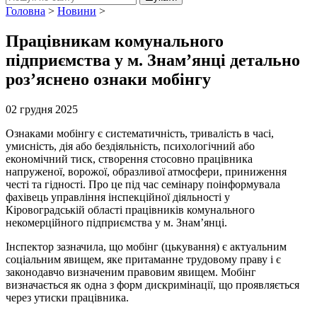
Головна
>
Новини
>
Працівникам комунального
підприємства у м. Знам’янці детально
роз’яснено ознаки мобінгу
02 грудня 2025
Ознаками мобінгу є систематичність, тривалість в часі,
умисність, дія або бездіяльність, психологічний або
економічний тиск, створення стосовно працівника
напруженої, ворожої, образливої атмосфери, приниження
честі та гідності. Про це під час семінару поінформувала
фахівець управління інспекційної діяльності у
Кіровоградській області працівників комунального
некомерційного підприємства у м. Знам’янці.
Інспектор зазначила, що мобінг (цькування) є актуальним
соціальним явищем, яке притаманне трудовому праву і є
законодавчо визначеним правовим явищем. Мобінг
визначається як одна з форм дискримінації, що проявляється
через утиски працівника.