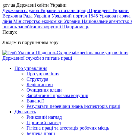
gov.ua
Державні сайти України
Державна служба України з питань праці
Президент України
Верховна Рада України
Урядовий портал
1545 Урядова гаряча
лінія
Міністерство економіки України
Національне агентство з
питань запобігання корупції
Підприємець
Пошук
Людям із порушенням зору
Південно-Східне міжрегіональне управління
Державної служби з питань праці
Про управління
Про управління
Структура
Керівництво
Очищення влади
Запобігання проявам корупції
Вакансії
Результати перевірки знань інспекторів праці
Діяльність
Ринковий нагляд
Гірничий нагляд
Гігієна праці та атестація робочих місць
Безпека праці