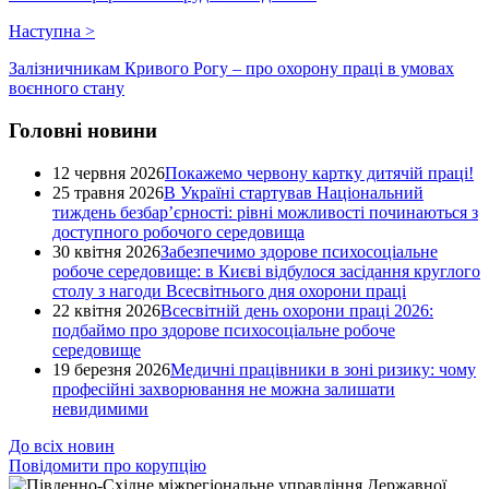
Наступна
>
Залізничникам Кривого Рогу – про охорону праці в умовах
воєнного стану
Головні новини
12 червня 2026
Покажемо червону картку дитячій праці!
25 травня 2026
В Україні стартував Національний
тиждень безбар’єрності: рівні можливості починаються з
доступного робочого середовища
30 квітня 2026
Забезпечимо здорове психосоціальне
робоче середовище: в Києві відбулося засідання круглого
столу з нагоди Всесвітнього дня охорони праці
22 квітня 2026
Всесвітній день охорони праці 2026:
подбаймо про здорове психосоціальне робоче
середовище
19 березня 2026
Медичні працівники в зоні ризику: чому
професійні захворювання не можна залишати
невидимими
До всіх новин
Повідомити про корупцію