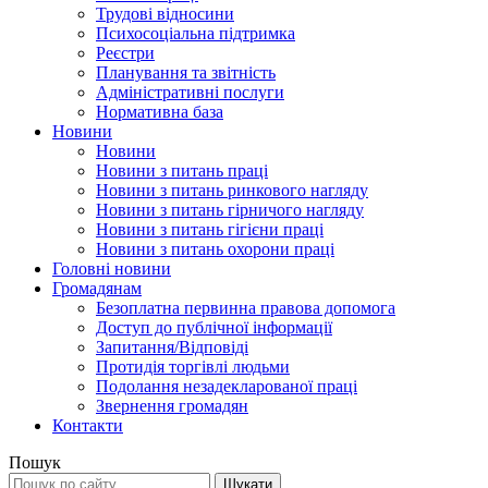
Трудові відносини
Психосоціальна підтримка
Реєстри
Планування та звітність
Адміністративні послуги
Нормативна база
Новини
Новини
Новини з питань праці
Новини з питань ринкового нагляду
Новини з питань гірничого нагляду
Новини з питань гігієни праці
Новини з питань охорони праці
Головні новини
Громадянам
Безоплатна первинна правова допомога
Доступ до публічної інформації
Запитання/Відповіді
Протидія торгівлі людьми
Подолання незадекларованої праці
Звернення громадян
Контакти
Пошук