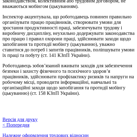
законодавством, колективним або трудовим договором, не
вважаються мобінгом (цькуванням).
Інспектор акцентувала, що роботодавець повинен правильно
організувати працю працівників, створювати умови для
зростання продуктивності праці, забезпечувати трудову і
виробничу дисципліну, неухильно додержувати законодавства
про працю і правил охорони праці, здійснювати заходи щодо
запобігання та протидії мобінгу (цькуванню), уважно
ставитися до потреб і запитів працівників, поліпшувати умови
їх праці та побуту (ст. 141 КЗпП України).
Роботодавець зобов’язаний вживати заходів для забезпечення
безпеки і захисту фізичного та психічного здоров’я
працівників, здійснювати профілактику ризиків та напруги на
робочому місці, проводити інформаційні, навчальні та
організаційні заходи щодо запобігання та протидії мобінгу
(цькуванню) (ст. 158 КЗпП України).
Версія для друку
<
Попередня
Належне оформлення трудових відносин