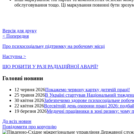
обслуговування тощо. Ці маркування повинні бути зрозумі
Версія для друку
<
Попередня
Про психосоціальну підтримку на робочому місці
Наступна
>
ЩО РОБИТИ У РАЗІ РАДІАЦІЙНОЇ АВАРІЇ?
Головні новини
12 червня 2026
Покажемо червону картку дитячій праці!
25 травня 2026
В Україні стартував Національний тиждень
30 квітня 2026
Забезпечимо здорове психосоціальне робоче
22 квітня 2026
Всесвітній день охорони праці 2026: подба
19 березня 2026
Медичні працівники в зоні ризику: чому
До всіх новин
Повідомити про корупцію