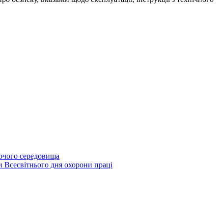
бочого середовища
и Всесвітнього дня охорони праці