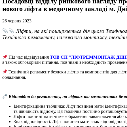
Посадовці відділу ринкового нагляду пр
нового ліфта в медичному закладі м. Дн
26 червня 2023
Ліфти, на які поширюється дія цього Технічного
Технічного регламенту, належного монтажу, технічн
Під час відвідування
ТОВ СП “ЛІФТРЕММОНТАЖ ДНІ
а також обговорили питання, пов’язані з необхідність проведенн
Технічний регламент безпеки ліфтів та компонентів для ліфт
обладнання.
Відповідно до регламенту, на ліфтах та компонентах безп
Ідентифікаційна табличка: Ліфт повинен мати ідентифіка
та швидкість підйому. Ця табличка постійно розташовуєтьс
Ліфти повинні мати чітке зображення навантаження або к
Знак відповідності: Ліфт повинен мати знак відповідності
Інші маркування: На ліфтах та компонентах безпеки можуть