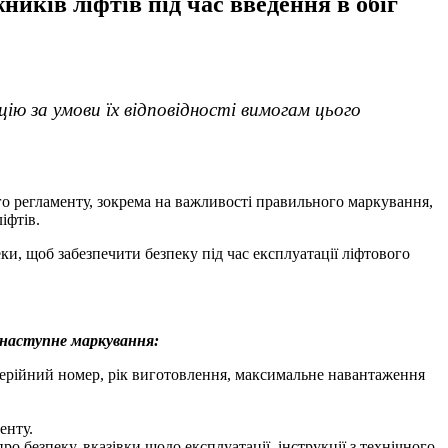
иків ліфтів під час введення в обіг
ію за умови їх відповідності вимогам цього
о регламенту, зокрема на важливості правильного маркування,
іфтів.
ки, щоб забезпечити безпеку під час експлуатації ліфтового
 наступне маркування:
 серійний номер, рік виготовлення, максимальне навантаження
енту.
о безпеку, вказівки щодо експлуатації, інструкції з технічного