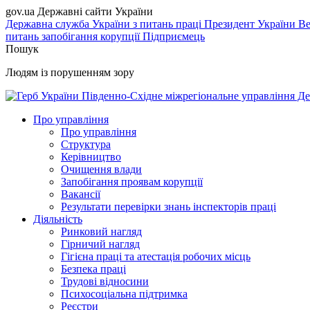
gov.ua
Державні сайти України
Державна служба України з питань праці
Президент України
Ве
питань запобігання корупції
Підприємець
Пошук
Людям із порушенням зору
Південно-Східне міжрегіональне управління Де
Про управління
Про управління
Структура
Керівництво
Очищення влади
Запобігання проявам корупції
Вакансії
Результати перевірки знань інспекторів праці
Діяльність
Ринковий нагляд
Гірничий нагляд
Гігієна праці та атестація робочих місць
Безпека праці
Трудові відносини
Психосоціальна підтримка
Реєстри