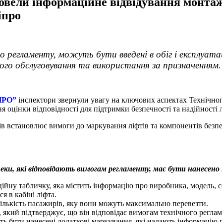
овели інформаційне відвідування монтажн
іпро
 регламенту, можуть бути введені в обіг і експлуатац
ого обслуговування та використання за призначенням.
ПРО”
інспектори звернули увагу на ключових аспектах Технічног
я оцінки відповідності для підтримки безпечності та надійності л
ів встановлює вимоги до маркування ліфтів та компонентів безпе
еки, які відповідають вимогам регламенту, має бути нанесено
ційну табличку, яка містить інформацію про виробника, модель,
я в кабіні ліфта.
ількість пасажирів, яку вони можуть максимально перевезти.
, який підтверджує, що він відповідає вимогам технічного реглам
 бути нанесені додаткові маркування, які надають інформацію пр