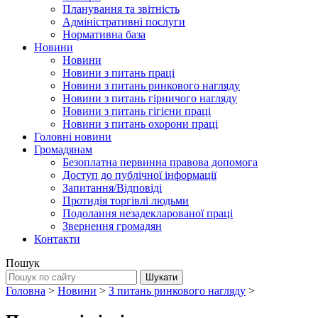
Планування та звітність
Адміністративні послуги
Нормативна база
Новини
Новини
Новини з питань праці
Новини з питань ринкового нагляду
Новини з питань гірничого нагляду
Новини з питань гігієни праці
Новини з питань охорони праці
Головні новини
Громадянам
Безоплатна первинна правова допомога
Доступ до публічної інформації
Запитання/Відповіді
Протидія торгівлі людьми
Подолання незадекларованої праці
Звернення громадян
Контакти
Пошук
Головна
>
Новини
>
З питань ринкового нагляду
>