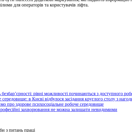
лими для операторів та користувачів ліфта.
 безбар’єрності: рівні можливості починаються з доступного ро
 середовище: в Києві відбулося засідання круглого столу з нагод
ймо про здорове психосоціальне робоче середовище
 професійні захворювання не можна залишати невидимими