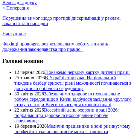
Версія для друку
<
Попередня
Порушення вимог щодо протидії дискримінації у рекламі
вакансій та її наслідки
Наступна
>
Фахівці проводять роз’яснювальну роботу з питань
додержання законодавства про працю
Головні новини
12 червня 2026
Покажемо червону картку дитячій праці!
25 травня 2026
В Україні стартував Національний
тиждень безбар’єрності: рівні можливості починаються з
доступного робочого середовища
30 квітня 2026
Забезпечимо здорове психосоціальне
робоче середовище: в Києві відбулося засідання круглого
столу з нагоди Всесвітнього дня охорони праці
22 квітня 2026
Всесвітній день охорони праці 2026:
подбаймо про здорове психосоціальне робоче
середовище
19 березня 2026
Медичні працівники в зоні ризику: чому
професійні захворювання не можна залишати