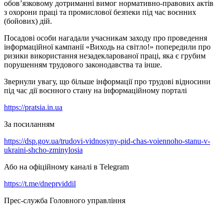
обов’язковому дотриманні вимог нормативно-правових актів
з охорони праці та промислової безпеки під час воєнних
(бойових) дій.
Посадові особи нагадали учасникам заходу про проведення
інформаційної кампанії «Виходь на світло!» попередили про
ризики використання незадекларованої праці, яка є грубим
порушенням трудового законодавства та інше.
Звернули увагу, що більше інформації про трудові відносини
під час дії воєнного стану на інформаційному порталі
https://pratsia.in.ua
За посиланням
https://dsp.gov.ua/trudovi-vidnosyny-pid-chas-voiennoho-stanu-v-
ukraini-shcho-zminylosia
Або на офіційному каналі в Telegram
https://t.me/dneprviddil
Прес-служба Головного управління