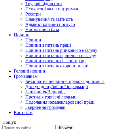
Трудові відносини
Психосоціальна підтримка
Реєстри
Планування та звітність
Адміністративні послуги
Нормативна база
Новини
Новини
Новини з питань праці
Новини з питань ринкового нагляду
Новини з питань гірничого нагляду
Новини з питань гігієни праці
Новини з питань охорони праці
Головні новини
Громадянам
Безоплатна первинна правова допомога
Доступ до публічної інформації
Запитання/Відповіді
Протидія торгівлі людьми
Подолання незадекларованої праці
Звернення громадян
Контакти
Пошук