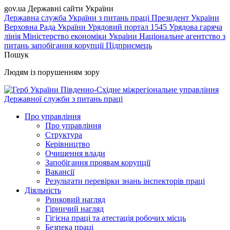
gov.ua
Державні сайти України
Державна служба України з питань праці
Президент України
Верховна Рада України
Урядовий портал
1545 Урядова гаряча
лінія
Міністерство економіки України
Національне агентство з
питань запобігання корупції
Підприємець
Пошук
Людям із порушенням зору
Південно-Східне міжрегіональне управління
Державної служби з питань праці
Про управління
Про управління
Структура
Керівництво
Очищення влади
Запобігання проявам корупції
Вакансії
Результати перевірки знань інспекторів праці
Діяльність
Ринковий нагляд
Гірничий нагляд
Гігієна праці та атестація робочих місць
Безпека праці