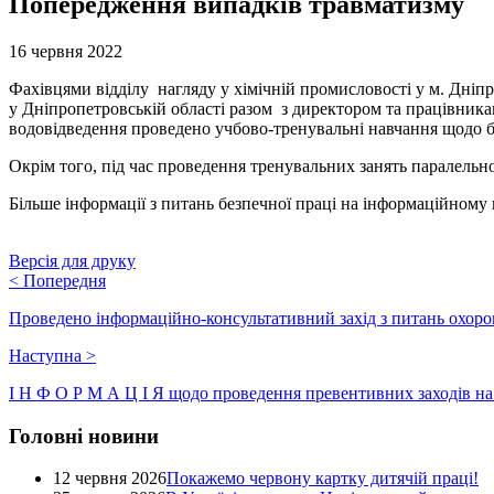
Попередження випадків травматизму
16 червня 2022
Фахівцями відділу нагляду у хімічній промисловості у м. Дніп
у Дніпропетровській області разом з директором та праці
водовідведення проведено учбово-тренувальні навчання щодо б
Окрім того, під час проведення тренувальних занять паралельно
Більше інформації з питань безпечної праці на інформаційному
Версія для друку
<
Попередня
Проведено інформаційно-консультативний захід з питань охоро
Наступна
>
І Н Ф О Р М А Ц І Я щодо проведення превентивних заходів на
Головні новини
12 червня 2026
Покажемо червону картку дитячій праці!