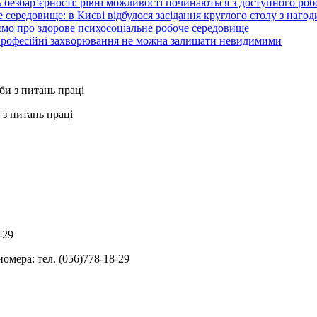
 безбар’єрності: рівні можливості починаються з доступного ро
 середовище: в Києві відбулося засідання круглого столу з нагод
ймо про здорове психосоціальне робоче середовище
 професійні захворювання не можна залишати невидимими
з питань праці
-29
омера: тел. (056)778-18-29