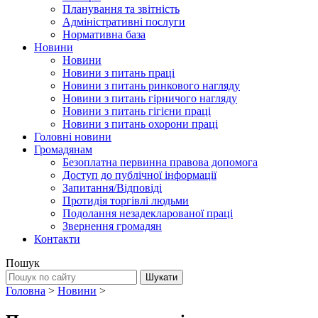
Планування та звітність
Адміністративні послуги
Нормативна база
Новини
Новини
Новини з питань праці
Новини з питань ринкового нагляду
Новини з питань гірничого нагляду
Новини з питань гігієни праці
Новини з питань охорони праці
Головні новини
Громадянам
Безоплатна первинна правова допомога
Доступ до публічної інформації
Запитання/Відповіді
Протидія торгівлі людьми
Подолання незадекларованої праці
Звернення громадян
Контакти
Пошук
Головна
>
Новини
>