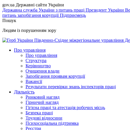
gov.ua
Державні сайти України
Державна служба України з питань праці
Президент України
Ве
питань запобігання корупції
Підприємець
Пошук
Людям із порушенням зору
Південно-Східне міжрегіональне управління Де
Про управління
Про управління
Структура
Керівництво
Очищення влади
Запобігання проявам корупції
Вакансії
Результати перевірки знань інспекторів праці
Діяльність
Ринковий нагляд
Гірничий нагляд
Гігієна праці та атестація робочих місць
Безпека праці
Трудові відносини
Психосоціальна підтримка
Реєстри