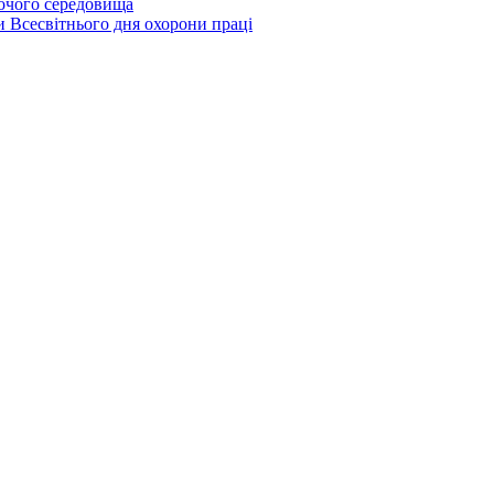
бочого середовища
и Всесвітнього дня охорони праці