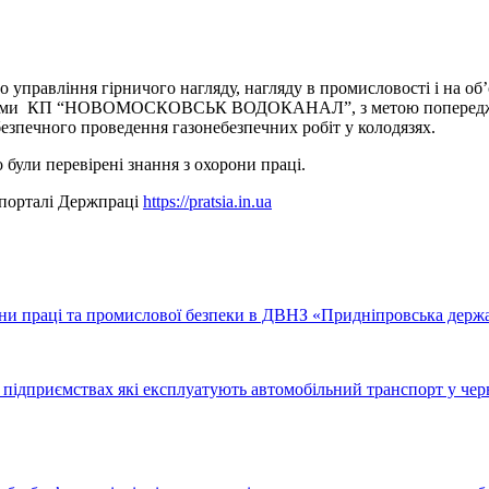
ро управління гірничого нагляду, нагляду в промисловості і на 
вниками КП “НОВОМОСКОВСЬК ВОДОКАНАЛ”, з метою попередженн
езпечного проведення газонебезпечних робіт у колодязях.
 були перевірені знання з охорони праці.
 порталі Держпраці
https://pratsia.in.ua
ни праці та промислової безпеки в ДВНЗ «Придніпровська держав
 підприємствах які експлуатують автомобільний транспорт у чер