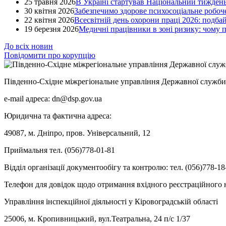
25 травня 2026
В Україні стартував Національний тиждень
30 квітня 2026
Забезпечимо здорове психосоціальне робоче
22 квітня 2026
Всесвітній день охорони праці 2026: подба
19 березня 2026
Медичні працівники в зоні ризику: чому
До всіх новин
Повідомити про корупцію
Південно-Східне міжрегіональне управління Державної служби 
e-mail адреса: dn@dsp.gov.ua
Юридична та фактична адреса:
49087, м. Дніпро, пров. Універсальний, 12
Приймальня тел. (056)778-01-81
Відділ організації документообігу та контролю: тел. (056)778-18
Телефон для довідок щодо отримання вхідного реєстраційного н
Управління інспекційної діяльності у Кіровоградській області
25006, м. Кропивницький, вул.Театральна, 24 п/с 1/37