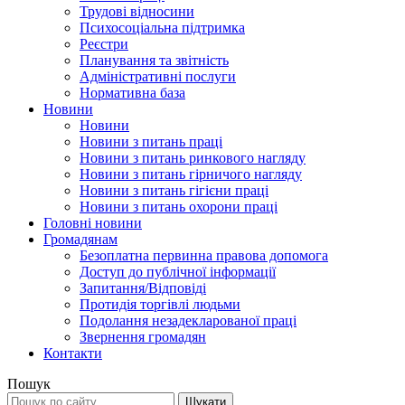
Трудові відносини
Психосоціальна підтримка
Реєстри
Планування та звітність
Адміністративні послуги
Нормативна база
Новини
Новини
Новини з питань праці
Новини з питань ринкового нагляду
Новини з питань гірничого нагляду
Новини з питань гігієни праці
Новини з питань охорони праці
Головні новини
Громадянам
Безоплатна первинна правова допомога
Доступ до публічної інформації
Запитання/Відповіді
Протидія торгівлі людьми
Подолання незадекларованої праці
Звернення громадян
Контакти
Пошук