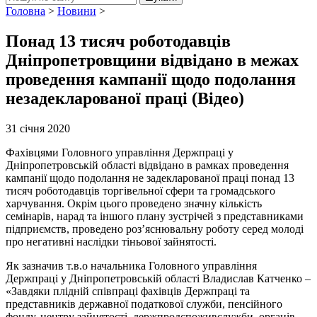
Головна
>
Новини
>
Понад 13 тисяч роботодавців
Дніпропетровщини відвідано в межах
проведення кампанії щодо подолання
незадекларованої праці (Відео)
31 січня 2020
Фахівцями Головного управління Держпраці у
Дніпропетровській області відвідано в рамках проведення
кампанії щодо подолання не задекларованої праці понад 13
тисяч роботодавців торгівельної сфери та громадського
харчування. Окрім цього проведено значну кількість
семінарів, нарад та іншого плану зустрічей з представниками
підприємств, проведено роз’яснювальну роботу серед молоді
про негативні наслідки тіньової зайнятості.
Як зазначив т.в.о начальника Головного управління
Держпраці у Дніпропетровській області Владислав Катченко –
«Завдяки плідній співпраці фахівців Держпраці та
представників державної податкової служби, пенсійного
фонду, центру зайнятості, держпродспоживслужби, органів