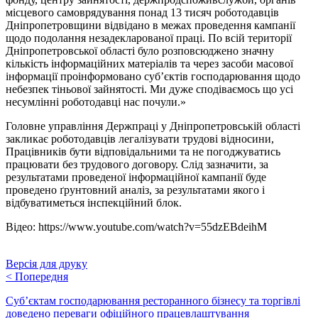
місцевого самоврядування понад 13 тисяч роботодавців
Дніпропетровщини відвідано в межах проведення кампанії
щодо подолання незадекларованої праці. По всій території
Дніпропетровської області було розповсюджено значну
кількість інформаційних матеріалів та через засоби масової
інформації проінформовано суб’єктів господарювання щодо
небезпек тіньової зайнятості. Ми дуже сподіваємось що усі
несумлінні роботодавці нас почули.»
Головне управління Держпраці у Дніпропетровській області
закликає роботодавців легалізувати трудові відносини,
Працівників бути відповідальними та не погоджуватись
працювати без трудового договору. Слід зазначити, за
результатами проведеної інформаційної кампанії буде
проведено ґрунтовний аналіз, за результатами якого і
відбуватиметься інспекційний блок.
Відео: https://www.youtube.com/watch?v=55dzEBdeihM
Версія для друку
<
Попередня
Суб’єктам господарювання ресторанного бізнесу та торгівлі
доведено переваги офіційного працевлаштування