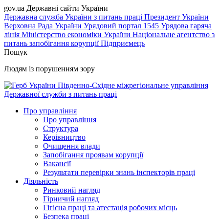
gov.ua
Державні сайти України
Державна служба України з питань праці
Президент України
Верховна Рада України
Урядовий портал
1545 Урядова гаряча
лінія
Міністерство економіки України
Національне агентство з
питань запобігання корупції
Підприємець
Пошук
Людям із порушенням зору
Південно-Східне міжрегіональне управління
Державної служби з питань праці
Про управління
Про управління
Структура
Керівництво
Очищення влади
Запобігання проявам корупції
Вакансії
Результати перевірки знань інспекторів праці
Діяльність
Ринковий нагляд
Гірничий нагляд
Гігієна праці та атестація робочих місць
Безпека праці