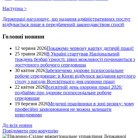
Наступна
>
Держпраці наголошує, що надання адміністративних послуг
відбувається лише в передбачений законодавством спосіб
Головні новини
12 червня 2026
Покажемо червону картку дитячій праці!
25 травня 2026
В Україні стартував Національний
тиждень безбар’єрності: рівні можливості починаються з
доступного робочого середовища
30 квітня 2026
Забезпечимо здорове психосоціальне
робоче середовище: в Києві відбулося засідання круглого
столу з нагоди Всесвітнього дня охорони праці
22 квітня 2026
Всесвітній день охорони праці 2026:
подбаймо про здорове психосоціальне робоче
середовище
19 березня 2026
Медичні працівники в зоні ризику: чому
професійні захворювання не можна залишати
невидимими
До всіх новин
Повідомити про корупцію