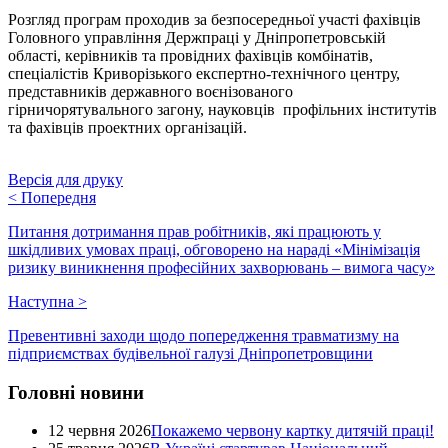
Розгляд програм проходив за безпосередньої участі фахівців
Головного управління Держпраці у Дніпропетровській
області, керівників та провідних фахівців комбінатів,
спеціалістів Криворізького експертно-технічного центру,
представників державного воєнізованого
гірничорятувального загону, науковців профільних інститутів
та фахівців проектних організацій.
Версія для друку
<
Попередня
Питання дотримання прав робітників, які працюють у
шкідливих умовах праці, обговорено на нараді «Мінімізація
ризику виникнення професійних захворювань – вимога часу»
Наступна
>
Превентивні заходи щодо попередження травматизму на
підприємствах будівельної галузі Дніпропетровщини
Головні новини
12 червня 2026
Покажемо червону картку дитячій праці!