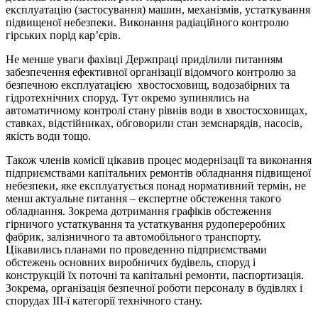
експлуатацію (застосування) машин, механізмів, устаткування
підвищеної небезпеки. Виконання радіаційного контролю
гірських порід кар’єрів.
Не менше уваги фахівці Держпраці приділили питанням
забезпечення ефективної організації відомчого контролю за
безпечною експлуатацією хвостосховищ, водозабірних та
гідротехнічних споруд. Тут окремо зупинялись на
автоматичному контролі стану рівнів води в хвостосховищах,
ставках, відстійниках, обговорили стан земснарядів, насосів,
якість води тощо.
Також членів комісії цікавив процес модернізації та виконання
підприємствами капітальних ремонтів обладнання підвищеної
небезпеки, яке експлуатується понад нормативний термін, не
менш актуальне питання – експертне обстеження такого
обладнання. Зокрема дотримання графіків обстеження
гірничого устаткування та устаткування рудопереробних
фабрик, залізничного та автомобільного транспорту.
Цікавились планами по проведенню підприємствами
обстежень основних виробничих будівель, споруд і
конструкцій їх поточні та капітальні ремонти, паспортизація.
Зокрема, організація безпечної роботи персоналу в будівлях і
спорудах III-ї категорії технічного стану.