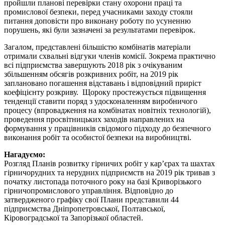
пройшли планові перевірки стану охорони праці та
промислової безпеки, перед учасниками заходу стояли
питання доповісти про виконану роботу по усуненню
порушень, які були зазначені за результатами перевірок.
Загалом, представлені більшістю комбінатів матеріали
отримали схвальні відгуки членів комісії. Зокрема практично
всі підприємства завершують 2018 рік з очікуваним
збільшенням обсягів розкривних робіт, на 2019 рік
заплановано погашення відставань і відповідний приріст
коефіцієнту розкриву. Щороку простежується підвищення
тенденції ставити поряд з удосконаленням виробничого
процесу (впровадження на комбінатах новітніх технологій),
проведення просвітницьких заходів направлених на
формування у працівників свідомого підходу до безпечного
виконання робіт та особистої безпеки на виробництві.
Нагадуємо:
Розгляд Планів розвитку гірничих робіт у кар’єрах та шахтах
гірничорудних та нерудних підприємств на 2019 рік тривав з
початку листопада поточного року на базі Криворізького
гірничопромислового управління. Відповідно до
затвердженого графіку свої Плани представили 44
підприємства Дніпропетровської, Полтавської,
Кіровоградської та Запорізької областей.