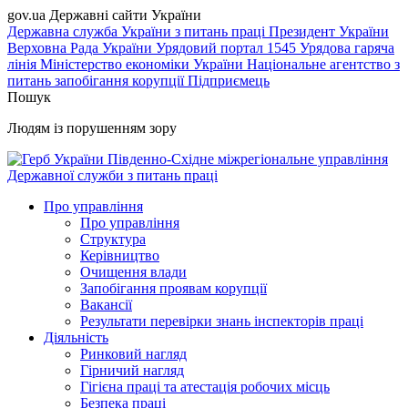
gov.ua
Державні сайти України
Державна служба України з питань праці
Президент України
Верховна Рада України
Урядовий портал
1545 Урядова гаряча
лінія
Міністерство економіки України
Національне агентство з
питань запобігання корупції
Підприємець
Пошук
Людям із порушенням зору
Південно-Східне міжрегіональне управління
Державної служби з питань праці
Про управління
Про управління
Структура
Керівництво
Очищення влади
Запобігання проявам корупції
Вакансії
Результати перевірки знань інспекторів праці
Діяльність
Ринковий нагляд
Гірничий нагляд
Гігієна праці та атестація робочих місць
Безпека праці