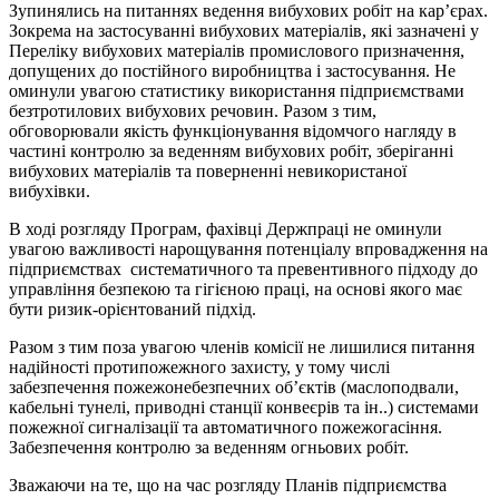
Зупинялись на питаннях ведення вибухових робіт на кар’єрах.
Зокрема на застосуванні вибухових матеріалів, які зазначені у
Переліку вибухових матеріалів промислового призначення,
допущених до постійного виробництва і застосування. Не
оминули увагою статистику використання підприємствами
безтротилових вибухових речовин. Разом з тим,
обговорювали якість функціонування відомчого нагляду в
частині контролю за веденням вибухових робіт, зберіганні
вибухових матеріалів та поверненні невикористаної
вибухівки.
В ході розгляду Програм, фахівці Держпраці не оминули
увагою важливості нарощування потенціалу впровадження на
підприємствах систематичного та превентивного підходу до
управління безпекою та гігієною праці, на основі якого має
бути ризик-орієнтований підхід.
Разом з тим поза увагою членів комісії не лишилися питання
надійності протипожежного захисту, у тому числі
забезпечення пожежонебезпечних об’єктів (маслоподвали,
кабельні тунелі, приводні станції конвеєрів та ін..) системами
пожежної сигналізації та автоматичного пожежогасіння.
Забезпечення контролю за веденням огньових робіт.
Зважаючи на те, що на час розгляду Планів підприємства