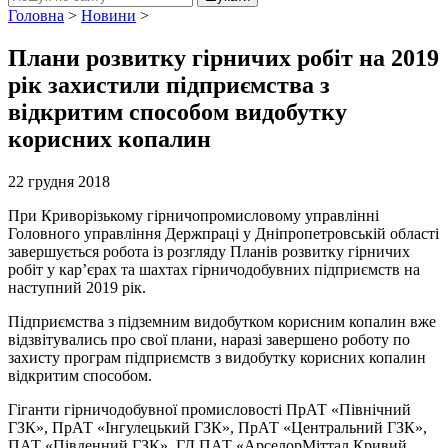
Головна
>
Новини
>
Плани розвитку гірничих робіт на 2019
рік захистили підприємства з
відкритим способом видобутку
корисних копалин
22 грудня 2018
При Криворізькому гірничопромисловому управлінні
Головного управління Держпраці у Дніпропетровській області
завершується робота із розгляду Планів розвитку гірничих
робіт у кар’єрах та шахтах гірничодобувних підприємств на
наступний 2019 рік.
Підприємства з підземним видобутком корисним копалин вже
відзвітувались про свої плани, наразі завершено роботу по
захисту програм підприємств з видобутку корисних копалин
відкритим способом.
Гіганти гірничодобувної промисловості ПрАТ «Північний
ГЗК», ПрАТ «Інгулецький ГЗК», ПрАТ «Центральний ГЗК»,
ПАТ «Південний ГЗК», ГД ПАТ «АрселорМіттал Кривий