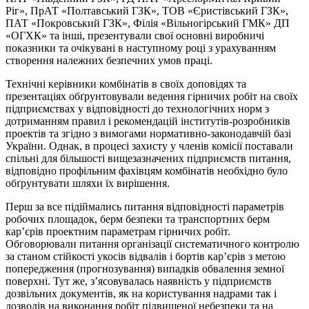
Ріг», ПрАТ «Полтавський ГЗК», ТОВ «Єристівський ГЗК»,
ПАТ «Покровський ГЗК», Філія «Вільногірський ГМК» ДП
«ОГХК» та інші, презентували свої основні виробничі
показники та очікувані в наступному році з урахуванням
створення належних безпечних умов праці.
Технічні керівники комбінатів в своїх доповідях та
презентаціях обґрунтовували ведення гірничих робіт на своїх
підприємствах у відповідності до технологічних норм з
дотриманням правил і рекомендацій інститутів-розробників
проектів та згідно з вимогами нормативно-законодавчій базі
України. Однак, в процесі захисту у членів комісії поставали
спільні для більшості вищезазначених підприємств питання,
відповідно профільним фахівцям комбінатів необхідно було
обґрунтувати шляхи їх вирішення.
Перш за все підіймались питання відповідності параметрів
робочих площадок, берм безпеки та транспортних берм
кар’єрів проектним параметрам гірничих робіт.
Обговорювали питання організації систематичного контролю
за станом стійкості укосів відвалів і бортів кар’єрів з метою
попередження (прогнозування) випадків обвалення земної
поверхні. Тут же, з’ясовувалась наявність у підприємств
дозвільних документів, як на користування надрами так і
дозволів на виконання робіт підвищеної небезпеки та на