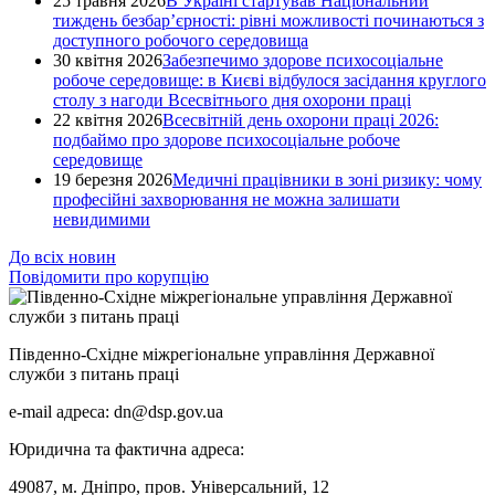
25 травня 2026
В Україні стартував Національний
тиждень безбар’єрності: рівні можливості починаються з
доступного робочого середовища
30 квітня 2026
Забезпечимо здорове психосоціальне
робоче середовище: в Києві відбулося засідання круглого
столу з нагоди Всесвітнього дня охорони праці
22 квітня 2026
Всесвітній день охорони праці 2026:
подбаймо про здорове психосоціальне робоче
середовище
19 березня 2026
Медичні працівники в зоні ризику: чому
професійні захворювання не можна залишати
невидимими
До всіх новин
Повідомити про корупцію
Південно-Східне міжрегіональне управління Державної
служби з питань праці
e-mail адреса: dn@dsp.gov.ua
Юридична та фактична адреса:
49087, м. Дніпро, пров. Універсальний, 12