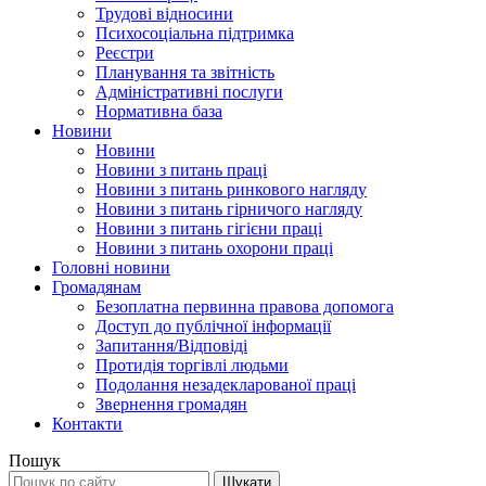
Трудові відносини
Психосоціальна підтримка
Реєстри
Планування та звітність
Адміністративні послуги
Нормативна база
Новини
Новини
Новини з питань праці
Новини з питань ринкового нагляду
Новини з питань гірничого нагляду
Новини з питань гігієни праці
Новини з питань охорони праці
Головні новини
Громадянам
Безоплатна первинна правова допомога
Доступ до публічної інформації
Запитання/Відповіді
Протидія торгівлі людьми
Подолання незадекларованої праці
Звернення громадян
Контакти
Пошук