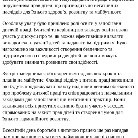
порушенням прав дітей, що призводить до негативних
наслідків для їхнього здоров’я, розвитку та майбутнього.
Особливу увагу було приділено ролі освіти у запобіганні
дитячій праці. Вчителі та керівництво закладу освіти взяли
участь у дискусії про те, як можна ефективніше виявляти
випадки експлуатації дітей та надавати їм підтримку. Було
наголошено на важливості створення безпечного та
підтримуючого середовища для дітей, де вони можуть
здобувати знання та розвивати свої здібності.
Зустріч завершилася обговоренням подальших кроків та
планів на майбутнє. Фахівці відділу з питань праці запевнили,
що будуть продовжувати роботу над підвищенням обізнаності
про проблему дитячої праці та співпрацювати з навчальними
закладами для запобігання цій негативній практиці. Вони
закликали всіх присутніх активно брати участь у заходах,
спрямованих на захист прав дітей та створення умов для
їхнього гармонійного розвитку.
Всесвітній день боротьби з дитячою працею ще раз нагадав
нам про важливість захисту наймолодших членів нашого