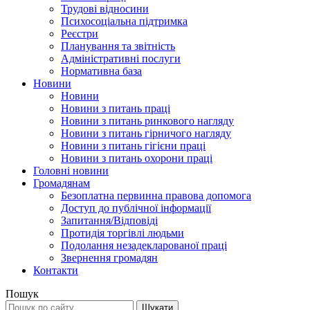
Трудові відносини
Психосоціальна підтримка
Реєстри
Планування та звітність
Адміністративні послуги
Нормативна база
Новини
Новини
Новини з питань праці
Новини з питань ринкового нагляду
Новини з питань гірничого нагляду
Новини з питань гігієни праці
Новини з питань охорони праці
Головні новини
Громадянам
Безоплатна первинна правова допомога
Доступ до публічної інформації
Запитання/Відповіді
Протидія торгівлі людьми
Подолання незадекларованої праці
Звернення громадян
Контакти
Пошук