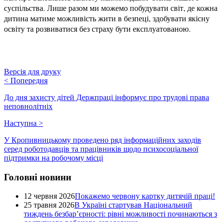
суспільства. Лише разом ми можемо побудувати світ, де кожна
дитина матиме можливість жити в безпеці, здобувати якісну
освіту та розвиватися без страху бути експлуатованою.
Версія для друку
<
Попередня
До дня захисту дітей Держпраці інформує про трудові права
неповнолітніх
Наступна
>
У Кропивницькому проведено ряд інформаційних заходів
серед роботодавців та працівників щодо психосоціальної
підтримки на робочому місці
Головні новини
12 червня 2026
Покажемо червону картку дитячій праці!
25 травня 2026
В Україні стартував Національний
тиждень безбар’єрності: рівні можливості починаються з