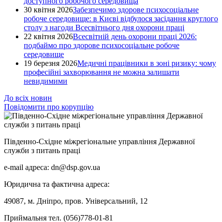
доступного робочого середовища
30 квітня 2026
Забезпечимо здорове психосоціальне
робоче середовище: в Києві відбулося засідання круглого
столу з нагоди Всесвітнього дня охорони праці
22 квітня 2026
Всесвітній день охорони праці 2026:
подбаймо про здорове психосоціальне робоче
середовище
19 березня 2026
Медичні працівники в зоні ризику: чому
професійні захворювання не можна залишати
невидимими
До всіх новин
Повідомити про корупцію
Південно-Східне міжрегіональне управління Державної
служби з питань праці
e-mail адреса: dn@dsp.gov.ua
Юридична та фактична адреса:
49087, м. Дніпро, пров. Універсальний, 12
Приймальня тел. (056)778-01-81