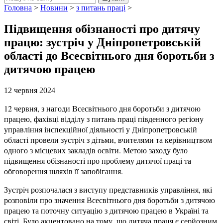
Головна
>
Новини
>
з питань праці
>
Підвищення обізнаності про дитячу
працю: зустріч у Дніпропетровській
області до Всесвітнього дня боротьби з
дитячою працею
12 червня 2024
12 червня, з нагоди Всесвітнього дня боротьби з дитячою
працею, фахівці відділу з питань праці південного регіону
управління інспекційної діяльності у Дніпропетровській
області провели зустріч з дітьми, вчителями та керівництвом
одного з місцевих закладів освіти. Метою заходу було
підвищення обізнаності про проблему дитячої праці та
обговорення шляхів її запобігання.
Зустріч розпочалася з виступу представників управління, які
розповіли про значення Всесвітнього дня боротьби з дитячою
працею та поточну ситуацію з дитячою працею в Україні та
світі. Було акцентовано на тому, що дитяча праця є серйозним