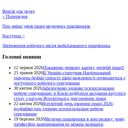
Версія для друку
<
Попередня
Про зміни умов праці медичних працівників
Наступна
>
Збереження робочого місця мобілізованого працівника
Головні новини
12 червня 2026
Покажемо червону картку дитячій праці!
25 травня 2026
В Україні стартував Національний
тиждень безбар’єрності: рівні можливості починаються з
доступного робочого середовища
30 квітня 2026
Забезпечимо здорове психосоціальне
робоче середовище: в Києві відбулося засідання круглого
столу з нагоди Всесвітнього дня охорони праці
22 квітня 2026
Всесвітній день охорони праці 2026:
подбаймо про здорове психосоціальне робоче
середовище
19 березня 2026
Медичні працівники в зоні ризику: чому
професійні захворювання не можна залишати