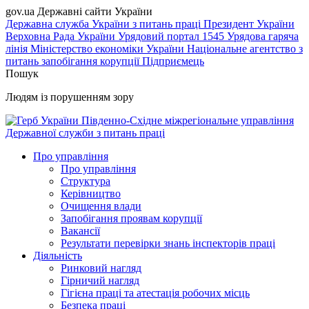
gov.ua
Державні сайти України
Державна служба України з питань праці
Президент України
Верховна Рада України
Урядовий портал
1545 Урядова гаряча
лінія
Міністерство економіки України
Національне агентство з
питань запобігання корупції
Підприємець
Пошук
Людям із порушенням зору
Південно-Східне міжрегіональне управління
Державної служби з питань праці
Про управління
Про управління
Структура
Керівництво
Очищення влади
Запобігання проявам корупції
Вакансії
Результати перевірки знань інспекторів праці
Діяльність
Ринковий нагляд
Гірничий нагляд
Гігієна праці та атестація робочих місць
Безпека праці