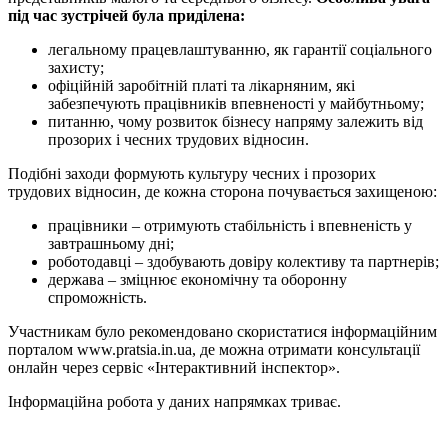
під час зустрічей була приділена:
легальному працевлаштуванню, як гарантії соціального
захисту;
офіційній заробітній платі та лікарняним, які
забезпечують працівників впевненості у майбутньому;
питанню, чому розвиток бізнесу напряму залежить від
прозорих і чесних трудових відносин.
Подібні заходи формують культуру чесних і прозорих
трудових відносин, де кожна сторона почувається захищеною:
працівники – отримують стабільність і впевненість у
завтрашньому дні;
роботодавці – здобувають довіру колективу та партнерів;
держава – зміцнює економічну та оборонну
спроможність.
Участникам було рекомендовано скористатися інформаційним
порталом www.pratsia.in.ua, де можна отримати консультації
онлайн через сервіс «Інтерактивний інспектор».
Інформаційна робота у даних напрямках триває.