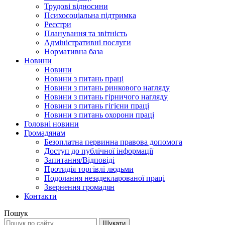
Трудові відносини
Психосоціальна підтримка
Реєстри
Планування та звітність
Адміністративні послуги
Нормативна база
Новини
Новини
Новини з питань праці
Новини з питань ринкового нагляду
Новини з питань гірничого нагляду
Новини з питань гігієни праці
Новини з питань охорони праці
Головні новини
Громадянам
Безоплатна первинна правова допомога
Доступ до публічної інформації
Запитання/Відповіді
Протидія торгівлі людьми
Подолання незадекларованої праці
Звернення громадян
Контакти
Пошук