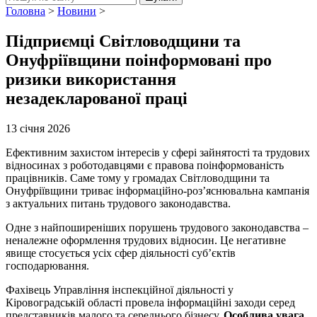
Головна
>
Новини
>
Підприємці Світловодщини та
Онуфріївщини поінформовані про
ризики використання
незадекларованої праці
13 січня 2026
Ефективним захистом інтересів у сфері зайнятості та трудових
відносинах з роботодавцями є правова поінформованість
працівників. Саме тому у громадах Світловодщини та
Онуфріївщини триває інформаційно-роз’яснювальна кампанія
з актуальних питань трудового законодавства.
Одне з найпоширеніших порушень трудового законодавства –
неналежне оформлення трудових відносин. Це негативне
явище стосується усіх сфер діяльності суб’єктів
господарювання.
Фахівець Управління інспекційної діяльності у
Кіровоградській області провела інформаційні заходи серед
представників малого та середнього бізнесу.
Особлива увага