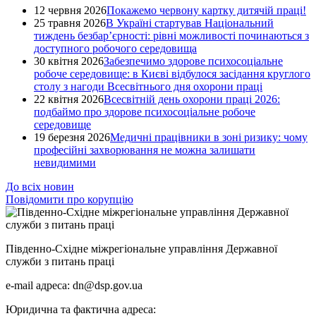
12 червня 2026
Покажемо червону картку дитячій праці!
25 травня 2026
В Україні стартував Національний
тиждень безбар’єрності: рівні можливості починаються з
доступного робочого середовища
30 квітня 2026
Забезпечимо здорове психосоціальне
робоче середовище: в Києві відбулося засідання круглого
столу з нагоди Всесвітнього дня охорони праці
22 квітня 2026
Всесвітній день охорони праці 2026:
подбаймо про здорове психосоціальне робоче
середовище
19 березня 2026
Медичні працівники в зоні ризику: чому
професійні захворювання не можна залишати
невидимими
До всіх новин
Повідомити про корупцію
Південно-Східне міжрегіональне управління Державної
служби з питань праці
e-mail адреса: dn@dsp.gov.ua
Юридична та фактична адреса: