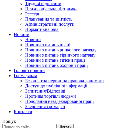
Трудові відносини
Психосоціальна підтримка
Реєстри
Планування та звітність
Адміністративні послуги
Нормативна база
Новини
Новини
Новини з питань праці
Новини з питань ринкового нагляду
Новини з питань гірничого нагляду
Новини з питань гігієни праці
Новини з питань охорони праці
Головні новини
Громадянам
Безоплатна первинна правова допомога
Доступ до публічної інформації
Запитання/Відповіді
Протидія торгівлі людьми
Подолання незадекларованої праці
Звернення громадян
Контакти
Пошук