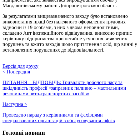
Магдалинівському районі Дніпропетровської області.
За результатами вищезазначеного заходу було встановлено
використання праці без належного оформлення трудових
відносин із 19 особами, з них з двома неповнолітніми,
складено Акт інспекційного відвідування, винесено припис
керівнику підприємства про негайне усунення виявлених
порушень та вжито заходів щодо притягнення осіб, що винні у
встановлених порушеннях до відповідальності.
Версія для друку
<
Попередня
ПИТАННЯ – ВІДПОВІДЬ: Тривалість робочого часу та
шкідливість професії «заправник паливно – мастильними
речовинами авто-транспортних засобів»
Наступна
>
Проведено нараду з керівниками та фахівцями
спеціалізованих організацій з обслуговування ліфтів
Головні новини