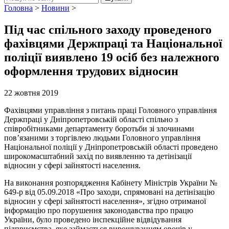
Головна
>
Новини
>
Під час спільного заходу проведеного
фахівцями Держпраці та Національної
поліції виявлено 19 осіб без належного
оформлення трудових відносин
22 жовтня 2019
Фахівцями управління з питань праці Головного управління
Держпраці у Дніпропетровській області спільно з
співробітниками департаменту боротьби зі злочинами
пов’язаними з торгівлею людьми Головного управління
Національної поліції у Дніпропетровській області проведено
широкомасштабний захід по виявленню та детінізації
відносин у сфері зайнятості населення.
На виконання розпорядження Кабінету Міністрів України №
649-р від 05.09.2018 «Про заходи, спрямовані на детінізацію
відносин у сфері зайнятості населення», згідно отриманої
інформацію про порушення законодавства про працю
України, було проведено інспекційне відвідування
підприємства, яке займається вирощуванням овочів у