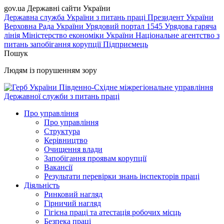
gov.ua
Державні сайти України
Державна служба України з питань праці
Президент України
Верховна Рада України
Урядовий портал
1545 Урядова гаряча
лінія
Міністерство економіки України
Національне агентство з
питань запобігання корупції
Підприємець
Пошук
Людям із порушенням зору
Південно-Східне міжрегіональне управління
Державної служби з питань праці
Про управління
Про управління
Структура
Керівництво
Очищення влади
Запобігання проявам корупції
Вакансії
Результати перевірки знань інспекторів праці
Діяльність
Ринковий нагляд
Гірничий нагляд
Гігієна праці та атестація робочих місць
Безпека праці