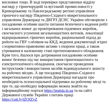
висновки тощо. В ході перевірки представники відділу
нагляду у гірничорудній та вугільній промисловості у
Криворізькому та Павлоградському регіоні управління
гірничого нагляду Південно-Східного міжрегіонального
управління Держпраці та ДВГРЗ ДСНС України обговорили з
посадовими особами шахти питання безпечного ведення робіт
і загальних вимог до провітрювання підземних виробок,
своєчасного усунення загальношахтних витоків, локалізації
відпрацьованих гірничих виробок, раціональний підхід до
роботи на ГВУ з обліком на ККД, ведення документації згідно
з нормативно-правовими актами з охорони праці, а також
утримання в належному стані протипожежного обладнання.
Крім того, йшлося про дотримання посадовими особами
вимог безпеки під час використання гірничошахтного та
електротехнічного обладнання, своєчасне проведення
інструктажів і використання засобів індивідуального захисту
на робочих місцях. А ще посадовці Південно-Східного
міжрегіонального управління Держпраці нагадали про
необхідність психосоціальної підтримки на робочому місці та
про те, що необхідну інформацію можна знайти на
інформаційному порталі
https://pratsia.in.ua
та на сайті
Державної служби України з питань праці
https://cutt.ly/tZOfZvZ