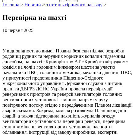
Головна
>
Новини
>
з питань гірничого нагляду
>
Перевірка на шахті
10 червня 2025
У відповідності до вимог Правил безпеки під час розробки
родовищ рудних та нерудних корисних копалин підземним
способом, на шахті «Криворізька» АТ «Кривбасзалізрудком»
комісія на чолі з головним інженером шахти за участю
начальника ПВС, головного механіка, механіка дільниці ПВС,
у присутності представників Південно-Східного
міжрегіонального управління Державної служби з питань
праці та ДВГРЗ ДСНС України провела перевірку дії
реверсивних пристроїв та реверсії вентиляторів головних
вентиляторних установок із зміною напрямку руху
повітряного потоку, згідно з передбаченими Планом ліквідації
аварій схемами. Зокрема, комісія розглянула План ліквідації
аварій, а також підтвердила наявність журналів огляду
вентиляторних установок та перевірки реверсії, перевірила
стан приміщень вентиляторних установок, паспорти
обладнання, інструкції від заводу-виробника, експертні