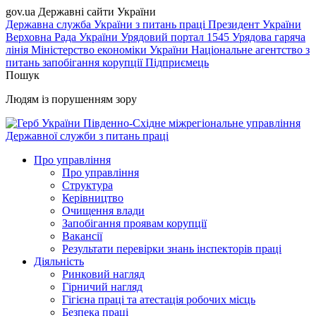
gov.ua
Державні сайти України
Державна служба України з питань праці
Президент України
Верховна Рада України
Урядовий портал
1545 Урядова гаряча
лінія
Міністерство економіки України
Національне агентство з
питань запобігання корупції
Підприємець
Пошук
Людям із порушенням зору
Південно-Східне міжрегіональне управління
Державної служби з питань праці
Про управління
Про управління
Структура
Керівництво
Очищення влади
Запобігання проявам корупції
Вакансії
Результати перевірки знань інспекторів праці
Діяльність
Ринковий нагляд
Гірничий нагляд
Гігієна праці та атестація робочих місць
Безпека праці