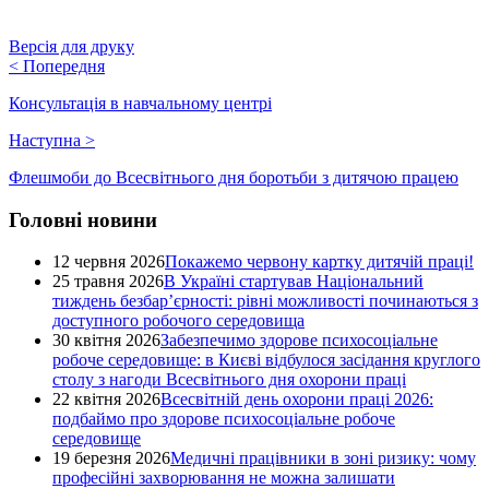
Версія для друку
<
Попередня
Консультація в навчальному центрі
Наступна
>
Флешмоби до Всесвітнього дня боротьби з дитячою працею
Головні новини
12 червня 2026
Покажемо червону картку дитячій праці!
25 травня 2026
В Україні стартував Національний
тиждень безбар’єрності: рівні можливості починаються з
доступного робочого середовища
30 квітня 2026
Забезпечимо здорове психосоціальне
робоче середовище: в Києві відбулося засідання круглого
столу з нагоди Всесвітнього дня охорони праці
22 квітня 2026
Всесвітній день охорони праці 2026:
подбаймо про здорове психосоціальне робоче
середовище
19 березня 2026
Медичні працівники в зоні ризику: чому
професійні захворювання не можна залишати