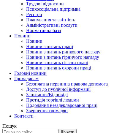
Трудові відносини
Психосоціальна підтримка
Реєстри
Планування та звітність
Адміністративні послуги
Нормативна база
Новини
Новини
Новини з питань праці
Новини з питань ринкового нагляду
Новини з питань гірничого нагляду
Новини з питань гігієни праці
Новини з питань охорони праці
Головні новини
Громадянам
Безоплатна первинна правова допомога
Доступ до публічної інформації
Запитання/Відповіді
Протидія торгівлі людьми
Подолання незадекларованої праці
Звернення громадян
Контакти
Пошук