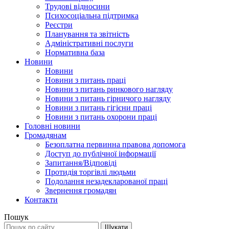
Трудові відносини
Психосоціальна підтримка
Реєстри
Планування та звітність
Адміністративні послуги
Нормативна база
Новини
Новини
Новини з питань праці
Новини з питань ринкового нагляду
Новини з питань гірничого нагляду
Новини з питань гігієни праці
Новини з питань охорони праці
Головні новини
Громадянам
Безоплатна первинна правова допомога
Доступ до публічної інформації
Запитання/Відповіді
Протидія торгівлі людьми
Подолання незадекларованої праці
Звернення громадян
Контакти
Пошук