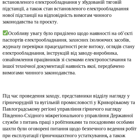
встановленого електрообладнання у збудованій тяговій
підстанції, а також стан встановленого електрообладнання
нової підстанції на відповідність вимогам чинного
законодавства та проєкту.
Особливу увагу було приділено щодо наявності на об’єкті
паспортів електрообладнання, захисних ізолюючих засобів,
журналу перевірки працездатності реле витоку, оглядів стану
електрообладнання, інструкцій від заводу-виробника,
ознайомлення працівників зі схемами електропостачання та
іншої технічної документації наявність якої, передбачено
вимогами чинного законодавства.
Під час проведення заходу, представники відділу нагляду у
гірничорудній та вугільній промисловості у Криворізькому та
Павлоградському регіоні управління гірничого нагляду
Південно-Східного міжрегіонального управління Державної
служби з питань праці з робітниками та посадовими особами
шахти були оговорені питання щодо безпечного ведення робіт
,
при експлуатації гірничошахтного устаткування
а також