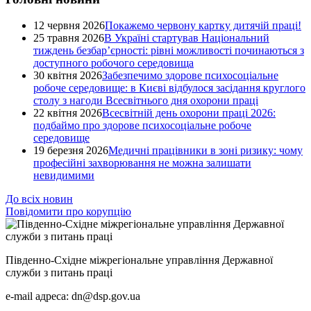
12 червня 2026
Покажемо червону картку дитячій праці!
25 травня 2026
В Україні стартував Національний
тиждень безбар’єрності: рівні можливості починаються з
доступного робочого середовища
30 квітня 2026
Забезпечимо здорове психосоціальне
робоче середовище: в Києві відбулося засідання круглого
столу з нагоди Всесвітнього дня охорони праці
22 квітня 2026
Всесвітній день охорони праці 2026:
подбаймо про здорове психосоціальне робоче
середовище
19 березня 2026
Медичні працівники в зоні ризику: чому
професійні захворювання не можна залишати
невидимими
До всіх новин
Повідомити про корупцію
Південно-Східне міжрегіональне управління Державної
служби з питань праці
e-mail адреса: dn@dsp.gov.ua