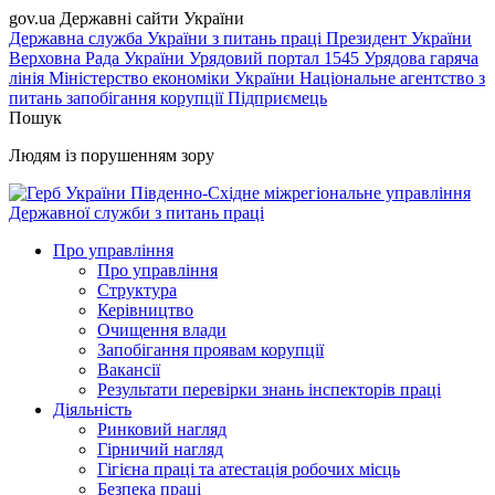
gov.ua
Державні сайти України
Державна служба України з питань праці
Президент України
Верховна Рада України
Урядовий портал
1545 Урядова гаряча
лінія
Міністерство економіки України
Національне агентство з
питань запобігання корупції
Підприємець
Пошук
Людям із порушенням зору
Південно-Східне міжрегіональне управління
Державної служби з питань праці
Про управління
Про управління
Структура
Керівництво
Очищення влади
Запобігання проявам корупції
Вакансії
Результати перевірки знань інспекторів праці
Діяльність
Ринковий нагляд
Гірничий нагляд
Гігієна праці та атестація робочих місць
Безпека праці