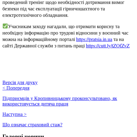
проведений тренінг щодо необхідності дотримання вимог
безпеки під час експлуатації гірничошахтного та
електротехнічного обладнання.
Учасникам заходу нагадали, що отримати корисну та
необхідну інформацію про трудові відносини у воєнний час
можна на інформаційному порталі
https://pratsia.in.ua
та на
сайті Державної служби з питань праці
https://cutt.ly/tZOfZvZ
Версія для друку
<
Попередня
Підприємців у Кропивницькому проконсультовано, як
використовується дитяча праця
Наступна
>
Що означає страховий стаж?
Головні новини