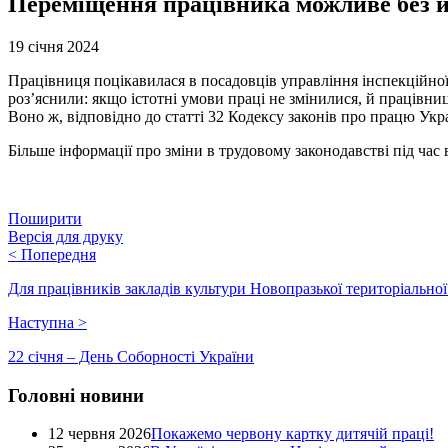
Переміщення працівника можливе без й
19 січня 2024
Працівниця поцікавилася в посадовців управління інспекційної ді
роз’яснили: якщо істотні умови праці не змінилися, й працівниц
Воно ж, відповідно до статті 32 Кодексу законів про працю Ук
Більше інформації про зміни в трудовому законодавстві під ча
Поширити
Версія для друку
<
Попередня
Для працівників закладів культури Новопразької територіальної
Наступна
>
22 січня – День Соборності України
Головні новини
12 червня 2026
Покажемо червону картку дитячій праці!