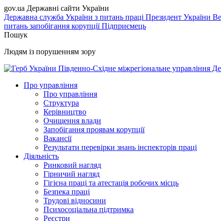
gov.ua
Державні сайти України
Державна служба України з питань праці
Президент України
Ве
питань запобігання корупції
Підприємець
Пошук
Людям із порушенням зору
Південно-Східне міжрегіональне управління Де
Про управління
Про управління
Структура
Керівництво
Очищення влади
Запобігання проявам корупції
Вакансії
Результати перевірки знань інспекторів праці
Діяльність
Ринковий нагляд
Гірничий нагляд
Гігієна праці та атестація робочих місць
Безпека праці
Трудові відносини
Психосоціальна підтримка
Реєстри