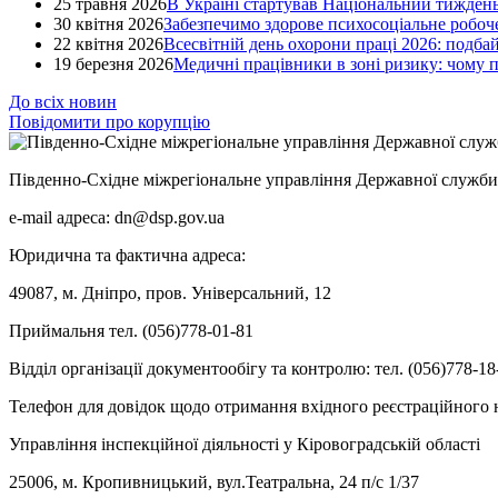
25 травня 2026
В Україні стартував Національний тиждень
30 квітня 2026
Забезпечимо здорове психосоціальне робоче
22 квітня 2026
Всесвітній день охорони праці 2026: подба
19 березня 2026
Медичні працівники в зоні ризику: чому
До всіх новин
Повідомити про корупцію
Південно-Східне міжрегіональне управління Державної служби 
e-mail адреса: dn@dsp.gov.ua
Юридична та фактична адреса:
49087, м. Дніпро, пров. Універсальний, 12
Приймальня тел. (056)778-01-81
Відділ організації документообігу та контролю: тел. (056)778-18
Телефон для довідок щодо отримання вхідного реєстраційного н
Управління інспекційної діяльності у Кіровоградській області
25006, м. Кропивницький, вул.Театральна, 24 п/с 1/37