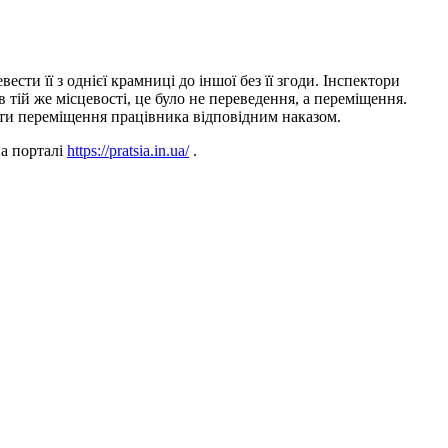
сти її з однієї крамниці до іншої без її згоди. Інспектори
 тій же місцевості, це було не переведення, а переміщення.
ити переміщення працівника відповідним наказом.
а порталі
https://pratsia.in.ua/
.