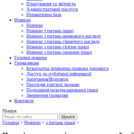
Планування та звітність
Адміністративні послуги
Нормативна база
Новини
Новини
Новини з питань праці
Новини з питань ринкового нагляду
Новини з питань гірничого нагляду
Новини з питань гігієни праці
Новини з питань охорони праці
Головні новини
Громадянам
Безоплатна первинна правова допомога
Доступ до публічної інформації
Запитання/Відповіді
Протидія торгівлі людьми
Подолання незадекларованої праці
Звернення громадян
Контакти
Пошук
Головна
>
Новини
>
з питань праці
>