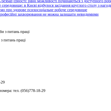
 безбар’єрності: рівні можливості починаються з доступного ро
 середовище: в Києві відбулося засідання круглого столу з нагод
ймо про здорове психосоціальне робоче середовище
 професійні захворювання не можна залишати невидимими
з питань праці
-29
омера: тел. (056)778-18-29