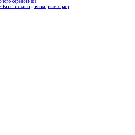
бочого середовища
и Всесвітнього дня охорони праці