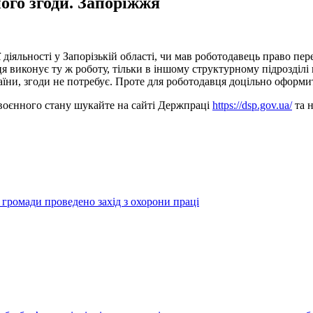
ого згоди. Запоріжжя
яльності у Запорізькій області, чи мав роботодавець право переве
я виконує ту ж роботу, тільки в іншому структурному підрозділі в
раїни, згоди не потребує. Проте для роботодавця доцільно оформ
с воєнного стану шукайте на сайті Держпраці
https://dsp.gov.ua/
та н
 громади проведено захід з охорони праці