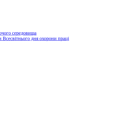
бочого середовища
и Всесвітнього дня охорони праці