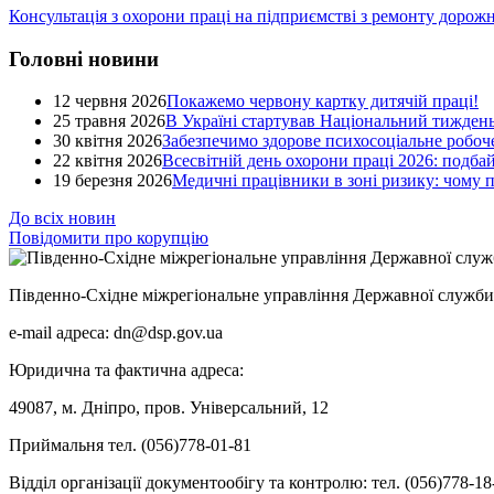
Консультація з охорони праці на підприємстві з ремонту дорож
Головні новини
12 червня 2026
Покажемо червону картку дитячій праці!
25 травня 2026
В Україні стартував Національний тиждень
30 квітня 2026
Забезпечимо здорове психосоціальне робоче
22 квітня 2026
Всесвітній день охорони праці 2026: подба
19 березня 2026
Медичні працівники в зоні ризику: чому
До всіх новин
Повідомити про корупцію
Південно-Східне міжрегіональне управління Державної служби 
e-mail адреса: dn@dsp.gov.ua
Юридична та фактична адреса:
49087, м. Дніпро, пров. Універсальний, 12
Приймальня тел. (056)778-01-81
Відділ організації документообігу та контролю: тел. (056)778-18