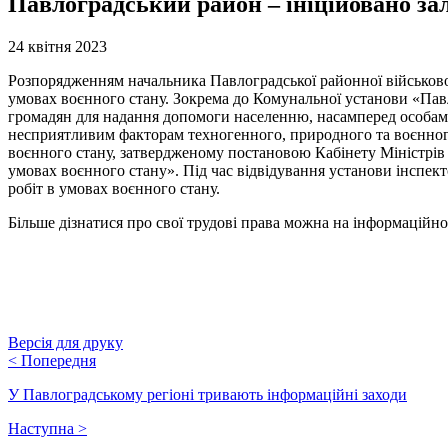
Павлоградський район – ініційовано зал
24 квітня 2023
Розпорядженням начальника Павлоградської районної військової 
умовах воєнного стану. Зокрема до Комунальної установи «Пав
громадян для надання допомоги населенню, насамперед особам з
несприятливим факторам техногенного, природного та воєнного
воєнного стану, затвердженому постановою Кабінету Міністрів 
умовах воєнного стану». Під час відвідування установи інспек
робіт в умовах воєнного стану.
Більше дізнатися про свої трудові права можна на інформацій
Версія для друку
<
Попередня
У Павлоградському регіоні тривають інформаційні заходи
Наступна
>