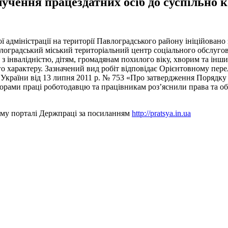
учення працездатних осіб до суспільно 
адміністрації на території Павлоградського району ініційовано 
лоградський міський територіальний центр соціального обслуго
 інвалідністю, дітям, громадянам похилого віку, хворим та інши
 характеру. Зазначений вид робіт відповідає Орієнтовному пере
України від 13 липня 2011 р. № 753 «Про затвердження Порядку 
торами праці роботодавцю та працівникам роз’яснили права та о
ному порталі Держпраці за посиланням
http://pratsya.in.ua