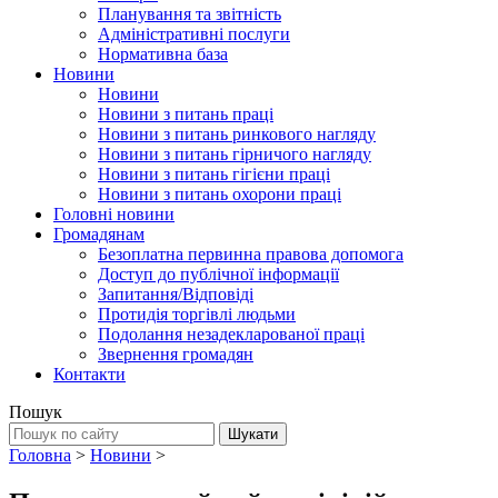
Планування та звітність
Адміністративні послуги
Нормативна база
Новини
Новини
Новини з питань праці
Новини з питань ринкового нагляду
Новини з питань гірничого нагляду
Новини з питань гігієни праці
Новини з питань охорони праці
Головні новини
Громадянам
Безоплатна первинна правова допомога
Доступ до публічної інформації
Запитання/Відповіді
Протидія торгівлі людьми
Подолання незадекларованої праці
Звернення громадян
Контакти
Пошук
Головна
>
Новини
>