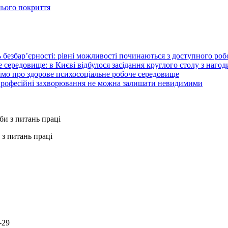
нього покриття
 безбар’єрності: рівні можливості починаються з доступного ро
 середовище: в Києві відбулося засідання круглого столу з нагод
ймо про здорове психосоціальне робоче середовище
 професійні захворювання не можна залишати невидимими
з питань праці
-29