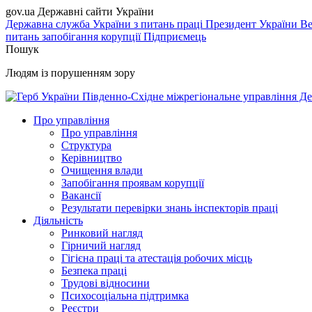
gov.ua
Державні сайти України
Державна служба України з питань праці
Президент України
Ве
питань запобігання корупції
Підприємець
Пошук
Людям із порушенням зору
Південно-Східне міжрегіональне управління Де
Про управління
Про управління
Структура
Керівництво
Очищення влади
Запобігання проявам корупції
Вакансії
Результати перевірки знань інспекторів праці
Діяльність
Ринковий нагляд
Гірничий нагляд
Гігієна праці та атестація робочих місць
Безпека праці
Трудові відносини
Психосоціальна підтримка
Реєстри