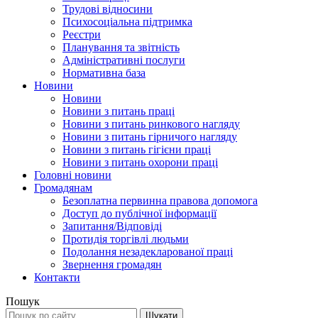
Трудові відносини
Психосоціальна підтримка
Реєстри
Планування та звітність
Адміністративні послуги
Нормативна база
Новини
Новини
Новини з питань праці
Новини з питань ринкового нагляду
Новини з питань гірничого нагляду
Новини з питань гігієни праці
Новини з питань охорони праці
Головні новини
Громадянам
Безоплатна первинна правова допомога
Доступ до публічної інформації
Запитання/Відповіді
Протидія торгівлі людьми
Подолання незадекларованої праці
Звернення громадян
Контакти
Пошук