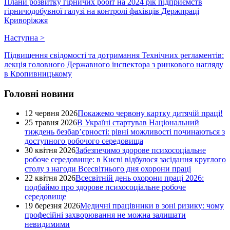
Плани розвитку гірничих робіт на 2024 рік підприємств
гірничодобувної галузі на контролі фахівців Держпраці
Криворіжжя
Наступна
>
Підвищення свідомості та дотримання Технічних регламентів:
лекція головного Державного інспектора з ринкового нагляду
в Кропивницькому
Головні новини
12 червня 2026
Покажемо червону картку дитячій праці!
25 травня 2026
В Україні стартував Національний
тиждень безбар’єрності: рівні можливості починаються з
доступного робочого середовища
30 квітня 2026
Забезпечимо здорове психосоціальне
робоче середовище: в Києві відбулося засідання круглого
столу з нагоди Всесвітнього дня охорони праці
22 квітня 2026
Всесвітній день охорони праці 2026:
подбаймо про здорове психосоціальне робоче
середовище
19 березня 2026
Медичні працівники в зоні ризику: чому
професійні захворювання не можна залишати
невидимими