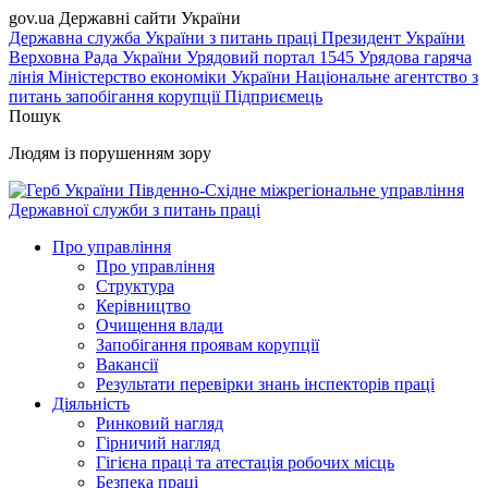
gov.ua
Державні сайти України
Державна служба України з питань праці
Президент України
Верховна Рада України
Урядовий портал
1545 Урядова гаряча
лінія
Міністерство економіки України
Національне агентство з
питань запобігання корупції
Підприємець
Пошук
Людям із порушенням зору
Південно-Східне міжрегіональне управління
Державної служби з питань праці
Про управління
Про управління
Структура
Керівництво
Очищення влади
Запобігання проявам корупції
Вакансії
Результати перевірки знань інспекторів праці
Діяльність
Ринковий нагляд
Гірничий нагляд
Гігієна праці та атестація робочих місць
Безпека праці