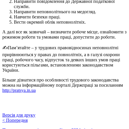
Направити повідомлення до Державної податкової
служби.
Направити неповнолітнього на медогляд.
Навчити безпеки праці.
Вести окремий облік неповнолітніх.
А далі все як зазвичай – визначити робоче місце, ознайомити з
режимом роботи та умовами праці, допустити до роботи.
✍️Пам’ятайте – у трудових правовідносинах неповнолітні
прирівнюються у правах до повнолітніх, а в галузі охорони
праці, робочого часу, відпусток та деяких інших умов праці
користуються пільгами, встановленими законодавством
України.
Більше дізнатися про особливості трудового законодавства
можна на інформаційному порталі Держпраці за посиланням
http://pratsya.in.ua
Версія для друку
<
Попередня