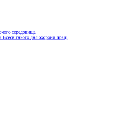
бочого середовища
и Всесвітнього дня охорони праці