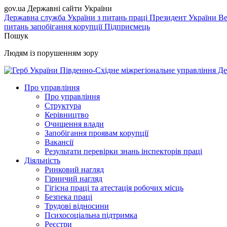
gov.ua
Державні сайти України
Державна служба України з питань праці
Президент України
Ве
питань запобігання корупції
Підприємець
Пошук
Людям із порушенням зору
Південно-Східне міжрегіональне управління Де
Про управління
Про управління
Структура
Керівництво
Очищення влади
Запобігання проявам корупції
Вакансії
Результати перевірки знань інспекторів праці
Діяльність
Ринковий нагляд
Гірничий нагляд
Гігієна праці та атестація робочих місць
Безпека праці
Трудові відносини
Психосоціальна підтримка
Реєстри