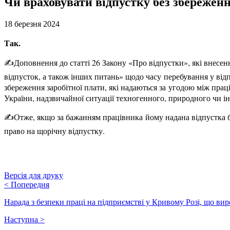
Чи враховувати відпустку без збереження
18 березня 2024
Так.
✍️Доповнення до статті 26 Закону «Про відпустки», які внесе
відпусток, а також інших питань» щодо часу перебування у відп
збереження заробітної плати, які надаються за угодою між праці
України, надзвичайної ситуації техногенного, природного чи і
✍️Отже, якщо за бажанням працівника йому надана відпустка бе
право на щорічну відпустку.
Версія для друку
<
Попередня
Нарада з безпеки праці на підприємстві у Кривому Розі, що в
Наступна
>