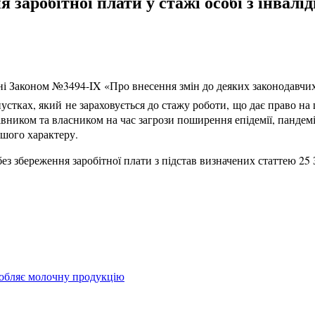
 заробітної плати у стажі особі з інвалід
нні Законом №3494-IX «Про внесення змін до деяких законодавчи
устках, який не зараховується до стажу роботи, що дає право на 
вником та власником на час загрози поширення епідемії, пандемії
ншого характеру.
з збереження заробітної плати з підстав визначених статтею 25 
иробляє молочну продукцію