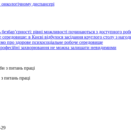
 онкологічному диспансері
 безбар’єрності: рівні можливості починаються з доступного ро
 середовище: в Києві відбулося засідання круглого столу з нагод
ймо про здорове психосоціальне робоче середовище
 професійні захворювання не можна залишати невидимими
з питань праці
-29