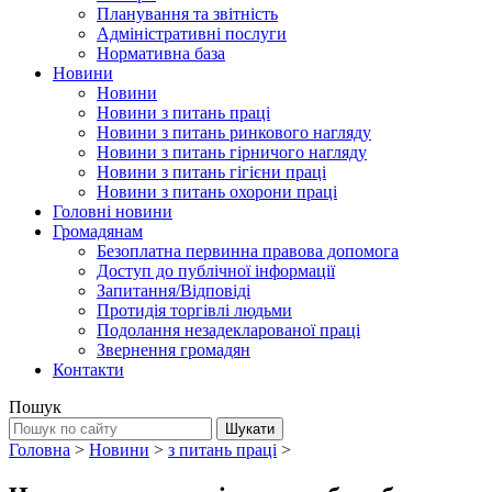
Планування та звітність
Адміністративні послуги
Нормативна база
Новини
Новини
Новини з питань праці
Новини з питань ринкового нагляду
Новини з питань гірничого нагляду
Новини з питань гігієни праці
Новини з питань охорони праці
Головні новини
Громадянам
Безоплатна первинна правова допомога
Доступ до публічної інформації
Запитання/Відповіді
Протидія торгівлі людьми
Подолання незадекларованої праці
Звернення громадян
Контакти
Пошук
Головна
>
Новини
>
з питань праці
>