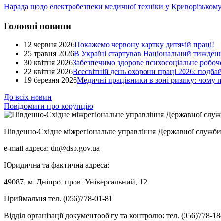
Нарада щодо електробезпеки медичної техніки у Криворізькому
Головні новини
12 червня 2026
Покажемо червону картку дитячій праці!
25 травня 2026
В Україні стартував Національний тиждень
30 квітня 2026
Забезпечимо здорове психосоціальне робоче
22 квітня 2026
Всесвітній день охорони праці 2026: подба
19 березня 2026
Медичні працівники в зоні ризику: чому
До всіх новин
Повідомити про корупцію
Південно-Східне міжрегіональне управління Державної служби 
e-mail адреса: dn@dsp.gov.ua
Юридична та фактична адреса:
49087, м. Дніпро, пров. Універсальний, 12
Приймальня тел. (056)778-01-81
Відділ організації документообігу та контролю: тел. (056)778-18