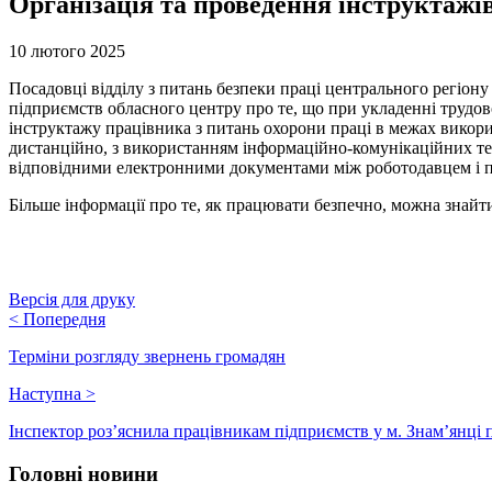
Організація та проведення інструктажів
10 лютого 2025
Посадовці відділу з питань безпеки праці центрального регіону 
підприємств обласного центру про те, що при укладенні трудо
інструктажу працівника з питань охорони праці в межах викор
дистанційно, з використанням інформаційно-комунікаційних тех
відповідними електронними документами між роботодавцем і 
Більше інформації про те, як працювати безпечно, можна знайт
Версія для друку
<
Попередня
Терміни розгляду звернень громадян
Наступна
>
Інспектор роз’яснила працівникам підприємств у м. Знам’янці
Головні новини