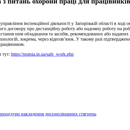
 з питань охорони праці для працівників
управління інспекційної діяльності у Запорізькій області в ході
вого договору про дистанційну роботу або надомну роботу на ро
истання ним обладнання та засобів, рекомендованих або надани
нологій, зокрема, через відеозв’язок. У такому разі підтвердже
працівником.
и тут:
https://pratsia.in.ua/safe_work.php
 процедури накладення дисциплінарних стягнень