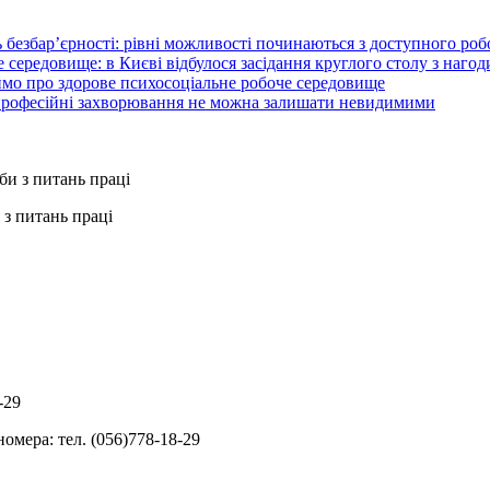
 безбар’єрності: рівні можливості починаються з доступного ро
 середовище: в Києві відбулося засідання круглого столу з нагод
ймо про здорове психосоціальне робоче середовище
 професійні захворювання не можна залишати невидимими
з питань праці
-29
омера: тел. (056)778-18-29