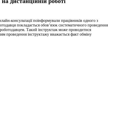
 на дистанційній роботі
 онлайн-консультації поінформували працівників одного з
ботодавця покладається обов’язок систематичного проведення
х роботодавцем. Такий інструктаж може проводитися
нням проведення інструктажу вважається факт обміну