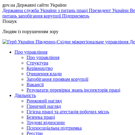
gov.ua
Державні сайти України
Державна служба України з питань праці
Президент України
Ве
питань запобігання корупції
Підприємець
Пошук
Людям із порушенням зору
Південно-Східне міжрегіональне управління Де
Про управління
Про управління
Структура
Керівництво
Очищення влади
Запобігання проявам корупції
Вакансії
Результати перевірки знань інспекторів праці
Діяльність
Ринковий нагляд
Гірничий нагляд
Гігієна праці та атестація робочих місць
Безпека праці
Трудові відносини
Психосоціальна підтримка
Реєстри