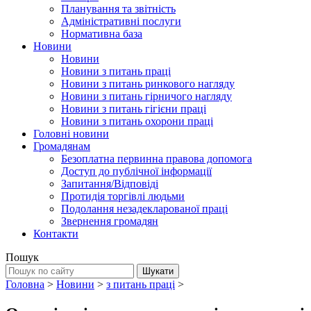
Планування та звітність
Адміністративні послуги
Нормативна база
Новини
Новини
Новини з питань праці
Новини з питань ринкового нагляду
Новини з питань гірничого нагляду
Новини з питань гігієни праці
Новини з питань охорони праці
Головні новини
Громадянам
Безоплатна первинна правова допомога
Доступ до публічної інформації
Запитання/Відповіді
Протидія торгівлі людьми
Подолання незадекларованої праці
Звернення громадян
Контакти
Пошук
Головна
>
Новини
>
з питань праці
>