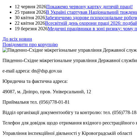
12 червня 2026
Покажемо червону картку дитячій праці!
25 травня 2026
В Україні стартував Національний тиждень
30 квітня 2026
Забезпечимо здорове психосоціальне робоче
22 квітня 2026
Всесвітній день охорони праці 2026: подба
19 березня 2026
Медичні працівники в зоні ризику: чому
До всіх новин
Повідомити про корупцію
Південно-Східне міжрегіональне управління Державної служби 
e-mail адреса: dn@dsp.gov.ua
Юридична та фактична адреса:
49087, м. Дніпро, пров. Універсальний, 12
Приймальня тел. (056)778-01-81
Відділ організації документообігу та контролю: тел. (056)778-18
Телефон для довідок щодо отримання вхідного реєстраційного н
Управління інспекційної діяльності у Кіровоградській області