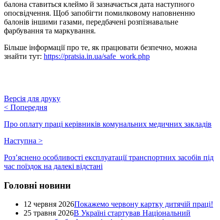
балона ставиться клеймо й зазначається дата наступного
опосвідчення. Щоб запобігти помилковому наповненню
балонів іншими газами, передбачені розпізнавальне
фарбування та маркування.
Більше інформації про те, як працювати безпечно, можна
знайти тут:
https://pratsia.in.ua/safe_work.php
Версія для друку
<
Попередня
Про оплату праці керівників комунальних медичних закладів
Наступна
>
Роз’яснено особливості експлуатації транспортних засобів під
час поїздок на далекі відстані
Головні новини
12 червня 2026
Покажемо червону картку дитячій праці!
25 травня 2026
В Україні стартував Національний