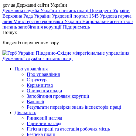
gov.ua
Державні сайти України
Державна служба України з питань праці
Президент України
Верховна Рада України
Урядовий портал
1545 Урядова гаряча
лінія
Міністерство економіки України
Національне агентство з
питань запобігання корупції
Підприємець
Пошук
Людям із порушенням зору
Південно-Східне міжрегіональне управління
Державної служби з питань праці
Про управління
Про управління
Структура
Керівництво
Очищення влади
Запобігання проявам корупції
Вакансії
Результати перевірки знань інспекторів праці
Діяльність
Ринковий нагляд
Гірничий нагляд
Гігієна праці та атестація робочих місць
Безпека праці