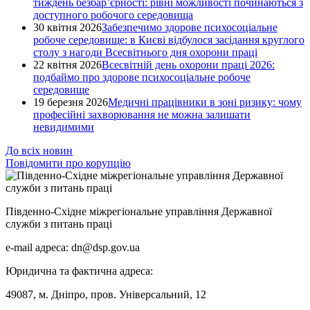
тиждень безбар’єрності: рівні можливості починаються з
доступного робочого середовища
30 квітня 2026
Забезпечимо здорове психосоціальне
робоче середовище: в Києві відбулося засідання круглого
столу з нагоди Всесвітнього дня охорони праці
22 квітня 2026
Всесвітній день охорони праці 2026:
подбаймо про здорове психосоціальне робоче
середовище
19 березня 2026
Медичні працівники в зоні ризику: чому
професійні захворювання не можна залишати
невидимими
До всіх новин
Повідомити про корупцію
Південно-Східне міжрегіональне управління Державної
служби з питань праці
e-mail адреса: dn@dsp.gov.ua
Юридична та фактична адреса:
49087, м. Дніпро, пров. Універсальний, 12