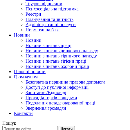
Трудові відносини
Психосоціальна підтримка
Реєстри
Планування та звітність
Адміністративні послуги
Нормативна база
Новини
Новини
Новини з питань праці
Новини з питань ринкового нагляду
Новини з питань гірничого нагляду
Новини з питань гігієни праці
Новини з питань охорони праці
Головні новини
Громадянам
Безоплатна первинна правова допомога
Доступ до публічної інформації
Запитання/Відповіді
Протидія торгівлі людьми
Подолання незадекларованої праці
Звернення громадян
Контакти
Пошук