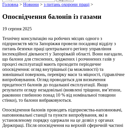
Головна
>
Новини
>
з питань охорони праці
>
Опосвідчення балонів із газами
19 серпня 2025
Технічну консультацію на робочих місцях одного з
підприємств міста Запоріжжя провели посадовці відділу з
питань безпеки праці центрального регіону управління
інспекційної діяльності у Запорізькій області. Вони нагадали,
що балони для стиснених, зріджених і розчинених газів у
процесі експлуатації мають проходити періодичне
опосвідчення: огляд внутрішньої (за можливості) та
зовнішньої поверхонь, перевірку маси та міцності, гідравлічне
випробовування. Огляд проводиться для визначення
придатності балонів до подальшої експлуатації. Якщо
результати огляду незадовільні (виявлені тріщини, вм’ятини,
раковини глибиною понад 10 % від номінальної товщини
стінки), то балони вибраковуються.
Опосвідчення балонів проводять підприємства-наповнювачі,
наповнювальні станції та пункти випробування, які в
установленому порядку одержали на це дозвіл у органах
Держпраці. Після опосвідчення на верхній сферичній частині