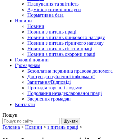
Планування та звітність
Адміністративні послуги
Нормативна база
Новини
Новини
Новини з питань праці
Новини з питань ринкового нагляду
Новини з питань гірничого нагляду
Новини з питань гігієни праці
Новини з питань охорони праці
Головні новини
Громадянам
Безоплатна первинна правова допомога
Доступ до публічної інформації
Запитання/Відповіді
Протидія торгівлі людьми
Подолання незадекларованої праці
Звернення громадян
Контакти
Пошук
Головна
>
Новини
>
з питань праці
>