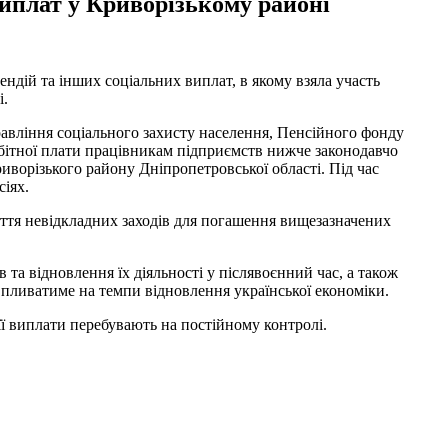
виплат у Криворізькому районі
ендій та інших соціальних виплат, в якому взяла участь
і.
правління соціального захисту населення, Пенсійного фонду
обітної плати працівникам підприємств нижче законодавчо
иворізького району Дніпропетровської області. Під час
сіях.
иття невідкладних заходів для погашення вищезазначених
та відновлення їх діяльності у післявоєнний час, а також
впливатиме на темпи відновлення української економіки.
її виплати перебувають на постійному контролі.