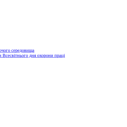
бочого середовища
и Всесвітнього дня охорони праці