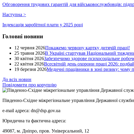
Обговорення трудових гарантій для військовослужбовців: підпр
Наступна
>
Індексація заробітної плати у 2025 році
Головні новини
12 червня 2026
Покажемо червону картку дитячій праці!
25 травня 2026
В Україні стартував Національний тиждень
30 квітня 2026
Забезпечимо здорове психосоціальне робоче
22 квітня 2026
Всесвітній день охорони праці 2026: подба
19 березня 2026
Медичні працівники в зоні ризику: чому
До всіх новин
Повідомити про корупцію
Південно-Східне міжрегіональне управління Державної служби 
e-mail адреса: dn@dsp.gov.ua
Юридична та фактична адреса:
49087, м. Дніпро, пров. Універсальний, 12