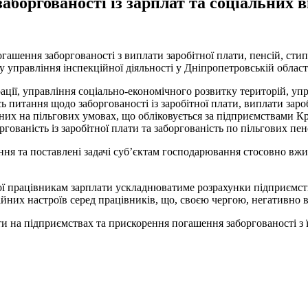
заборгованості із зарплат та соціальних 
огашення заборгованості з виплати заробітної плати, пенсій, стип
у управління інспекційної діяльності у Дніпропетровській област
трації, управління соціально-економічного розвитку територій, у
 питання щодо заборгованості із заробітної плати, виплати зар
их на пільгових умовах, що обліковується за підприємствами Кр
гованість із заробітної плати та заборгованість по пільгових пен
ення та поставлені задачі суб’єктам господарювання стосовно вж
ої працівникам зарплати ускладнюватиме розрахунки підприємств 
ційних настроїв серед працівників, що, своєю чергою, негативно 
ти на підприємствах та прискорення погашення заборгованості з 