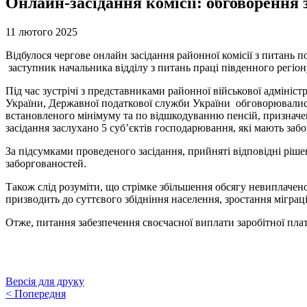
Онлайн-засідання комісії: обговорення 
11 лютого 2025
Відбулося чергове онлайн засідання районної комісії з питань п
заступник начальника відділу з питань праці південного регіон
Під час зустрічі з представниками районної військової адмініс
України, Державної податкової служби України обговорювались
встановленого мінімуму та по відшкодуванню пенсій, призначен
засідання заслухано 5 суб’єктів господарювання, які мають забор
За підсумками проведеного засідання, прийняті відповідні ріш
заборгованостей.
Також слід розуміти, що стрімке збільшення обсягу невиплачен
призводить до суттєвого збідніння населення, зростання мігра
Отже, питання забезпечення своєчасної виплати заробітної пла
Версія для друку
<
Попередня