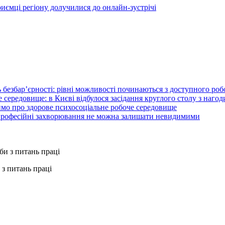
иємці регіону долучилися до онлайн-зустрічі
 безбар’єрності: рівні можливості починаються з доступного ро
 середовище: в Києві відбулося засідання круглого столу з нагод
ймо про здорове психосоціальне робоче середовище
 професійні захворювання не можна залишати невидимими
з питань праці