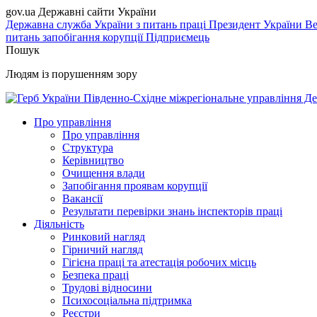
gov.ua
Державні сайти України
Державна служба України з питань праці
Президент України
Ве
питань запобігання корупції
Підприємець
Пошук
Людям із порушенням зору
Південно-Східне міжрегіональне управління Де
Про управління
Про управління
Структура
Керівництво
Очищення влади
Запобігання проявам корупції
Вакансії
Результати перевірки знань інспекторів праці
Діяльність
Ринковий нагляд
Гірничий нагляд
Гігієна праці та атестація робочих місць
Безпека праці
Трудові відносини
Психосоціальна підтримка
Реєстри