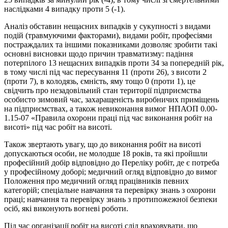
наслідками 4 випадку проти 5 (-1).
Аналіз обставин нещасних випадків у сукупності з видами
подій (травмуючими факторами), видами робіт, професіями
постраждалих та іншими показниками дозволяє зробити такі
основні висновки щодо причин травматизму: падіння
потерпілого 13 нещасних випадків проти 34 за попередній рік,
в тому числі під час пересування 11 (проти 26), з висоти 2
(проти 7), в колодязь, ємність, яму тощо 0 (проти 1), це
свідчить про незадовільний стан території підприємства
особисто зимовий час, захаращеність виробничих приміщень
на підприємствах, а також невиконання вимог НПАОП 0.00-
1.15-07 «Правила охорони праці під час виконання робіт на
висоті» під час робіт на висоті.
Також звертають увагу, що до виконання робіт на висоті
допускаються особи, не молодше 18 років, та які пройшли
професійний добір відповідно до Переліку робіт, де є потреба
у професійному доборі; медичний огляд відповідно до вимог
Положення про медичний огляд працівників певних
категорій; спеціальне навчання та перевірку знань з охорони
праці; навчання та перевірку знань з протипожежної безпеки
осіб, які виконують вогневі роботи.
Під час організації робіт на висоті слід враховувати, що