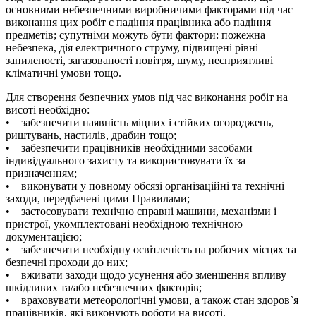
основними небезпечними виробничими факторами під час
виконання цих робіт є падіння працівника або падіння
предметів; супутніми можуть бути фактори: пожежна
небезпека, дія електричного струму, підвищені рівні
запиленості, загазованості повітря, шуму, несприятливі
кліматичні умови тощо.
Для створення безпечних умов під час виконання робіт на
висоті необхідно:
• забезпечити наявність міцних і стійких огороджень,
риштувань, настилів, драбин тощо;
• забезпечити працівників необхідними засобами
індивідуального захисту та використовувати їх за
призначенням;
• виконувати у повному обсязі організаційні та технічні
заходи, передбачені цими Правилами;
• застосовувати технічно справні машини, механізми і
пристрої, укомплектовані необхідною технічною
документацією;
• забезпечити необхідну освітленість на робочих місцях та
безпечні проходи до них;
• вживати заходи щодо усунення або зменшення впливу
шкідливих та/або небезпечних факторів;
• враховувати метеорологічні умови, а також стан здоров`я
працівників, які виконують роботи на висоті.