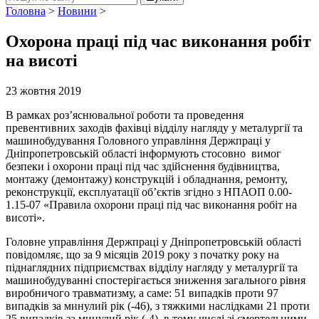
Головна
>
Новини
>
Охорона праці під час виконання робіт
на висоті
23 жовтня 2019
В рамках роз’яснювальної роботи та проведення
превентивних заходів фахівці відділу нагляду у металургії та
машинобудування Головного управління Держпраці у
Дніпропетровській області інформують стосовно вимог
безпеки і охорони праці під час здійснення будівництва,
монтажу (демонтажу) конструкцій і обладнання, ремонту,
реконструкції, експлуатації об’єктів згідно з НПАОП 0.00-
1.15-07 «Правила охорони праці під час виконання робіт на
висоті».
Головне управління Держпраці у Дніпропетровській області
повідомляє, що за 9 місяців 2019 року з початку року на
піднаглядних підприємствах відділу нагляду у металургії та
машинобудуванні спостерігається зниження загального рівня
виробничого травматизму, а саме: 51 випадків проти 97
випадків за минулий рік (-46), з тяжкими наслідками 21 проти
25 випадків за минулий рік (-4), в тому числі зі смертельними