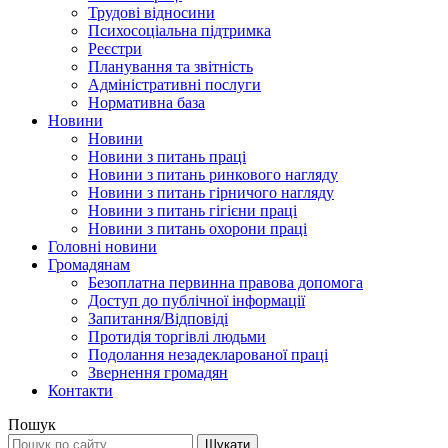
Трудові відносини
Психосоціальна підтримка
Реєстри
Планування та звітність
Адміністративні послуги
Нормативна база
Новини
Новини
Новини з питань праці
Новини з питань ринкового нагляду
Новини з питань гірничого нагляду
Новини з питань гігієни праці
Новини з питань охорони праці
Головні новини
Громадянам
Безоплатна первинна правова допомога
Доступ до публічної інформації
Запитання/Відповіді
Протидія торгівлі людьми
Подолання незадекларованої праці
Звернення громадян
Контакти
Пошук