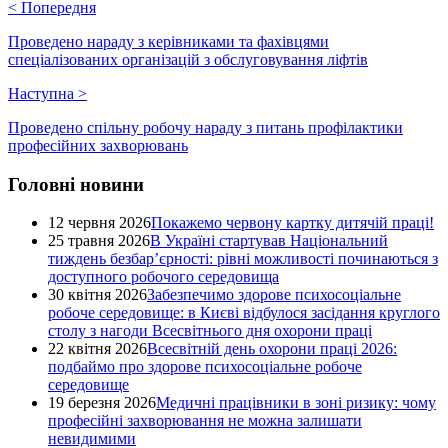
<
Попередня
Проведено нараду з керівниками та фахівцями
спеціалізованих організацій з обслуговування ліфтів
Наступна
>
Проведено спільну робочу нараду з питань профілактики
професійних захворювань
Головні новини
12 червня 2026
Покажемо червону картку дитячій праці!
25 травня 2026
В Україні стартував Національний
тиждень безбар’єрності: рівні можливості починаються з
доступного робочого середовища
30 квітня 2026
Забезпечимо здорове психосоціальне
робоче середовище: в Києві відбулося засідання круглого
столу з нагоди Всесвітнього дня охорони праці
22 квітня 2026
Всесвітній день охорони праці 2026:
подбаймо про здорове психосоціальне робоче
середовище
19 березня 2026
Медичні працівники в зоні ризику: чому
професійні захворювання не можна залишати
невидимими