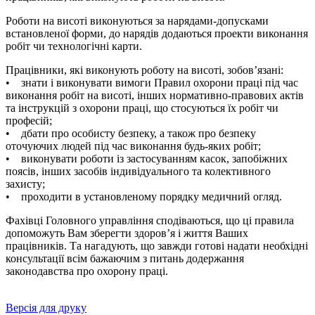
Роботи на висоті виконуються за нарядами-допусками
встановленої форми, до нарядів додаються проекти виконання
робіт чи технологічні карти.
Працівники, які виконують роботу на висоті, зобов’язані:
• знати і виконувати вимоги Правил охорони праці під час
виконання робіт на висоті, інших нормативно-правових актів
та інструкцій з охорони праці, що стосуються їх робіт чи
професій;
• дбати про особисту безпеку, а також про безпеку
оточуючих людей під час виконання будь-яких робіт;
• виконувати роботи із застосуванням касок, запобіжних
поясів, інших засобів індивідуального та колективного
захисту;
• проходити в установленому порядку медичний огляд.
Фахівці Головного управління сподіваються, що ці правила
допоможуть Вам зберегти здоров’я і життя Ваших
працівників. Та нагадують, що завжди готові надати необхідні
консультації всім бажаючим з питань додержання
законодавства про охорону праці.
Версія для друку