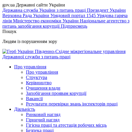
gov.ua
Державні сайти України
Державна служба України з питань праці
Президент України
Верховна Рада України
Урядовий портал
1545 Урядова гаряча
лінія
Міністерство економіки України
Національне агентство з
питань запобігання корупції
Підприємець
Пошук
Людям із порушенням зору
Південно-Східне міжрегіональне управління
Державної служби з питань праці
Про управління
Про управління
Структура
Керівництво
Очищення влади
Запобігання проявам корупції
Вакансії
Результати перевірки знань інспекторів праці
Діяльність
Ринковий нагляд
Гірничий нагляд
Гігієна праці та атестація робочих місць
Безпека праці