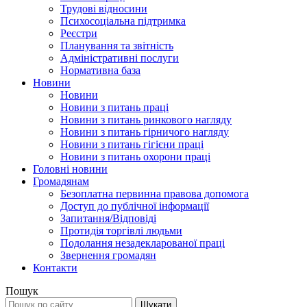
Трудові відносини
Психосоціальна підтримка
Реєстри
Планування та звітність
Адміністративні послуги
Нормативна база
Новини
Новини
Новини з питань праці
Новини з питань ринкового нагляду
Новини з питань гірничого нагляду
Новини з питань гігієни праці
Новини з питань охорони праці
Головні новини
Громадянам
Безоплатна первинна правова допомога
Доступ до публічної інформації
Запитання/Відповіді
Протидія торгівлі людьми
Подолання незадекларованої праці
Звернення громадян
Контакти
Пошук