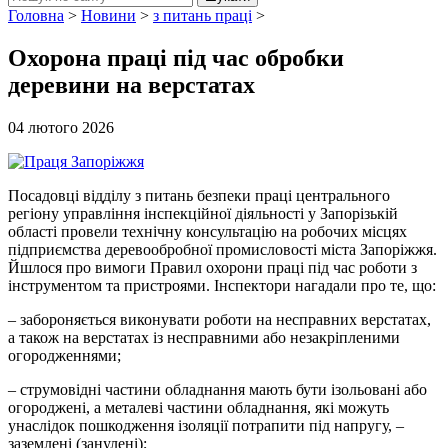
Головна
>
Новини
>
з питань праці
>
Охорона праці під час обробки
деревини на верстатах
04 лютого 2026
Посадовці відділу з питань безпеки праці центрального
регіону управління інспекційної діяльності у Запорізькій
області провели технічну консультацію на робочих місцях
підприємства деревообробної промисловості міста Запоріжжя.
Йшлося про вимоги Правил охорони праці під час роботи з
інструментом та пристроями. Інспектори нагадали про те, що:
– забороняється виконувати роботи на несправних верстатах,
а також на верстатах із несправними або незакріпленими
огородженнями;
– струмовідні частини обладнання мають бути ізольовані або
огороджені, а металеві частини обладнання, які можуть
унаслідок пошкодження ізоляції потрапити під напругу, –
заземлені (занулені);