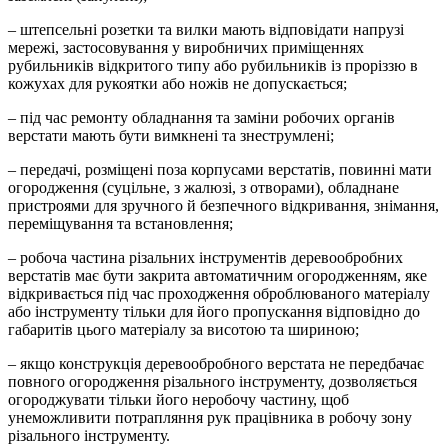
– штепсельні розетки та вилки мають відповідати напрузі
мережі, застосовування у виробничих приміщеннях
рубильників відкритого типу або рубильників із проріззю в
кожухах для рукоятки або ножів не допускається;
– під час ремонту обладнання та заміни робочих органів
верстати мають бути вимкнені та знеструмлені;
– передачі, розміщені поза корпусами верстатів, повинні мати
огородження (суцільне, з жалюзі, з отворами), обладнане
пристроями для зручного й безпечного відкривання, знімання,
переміщування та встановлення;
– робоча частина різальних інструментів деревообробних
верстатів має бути закрита автоматичним огородженням, яке
відкривається під час проходження оброблюваного матеріалу
або інструменту тільки для його пропускання відповідно до
габаритів цього матеріалу за висотою та шириною;
– якщо конструкція деревообробного верстата не передбачає
повного огородження різального інструменту, дозволяється
огороджувати тільки його неробочу частину, щоб
унеможливити потрапляння рук працівника в робочу зону
різального інструменту.