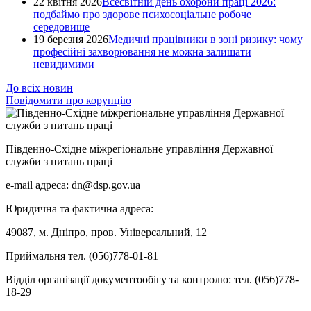
22 квітня 2026
Всесвітній день охорони праці 2026:
подбаймо про здорове психосоціальне робоче
середовище
19 березня 2026
Медичні працівники в зоні ризику: чому
професійні захворювання не можна залишати
невидимими
До всіх новин
Повідомити про корупцію
Південно-Східне міжрегіональне управління Державної
служби з питань праці
e-mail адреса: dn@dsp.gov.ua
Юридична та фактична адреса:
49087, м. Дніпро, пров. Універсальний, 12
Приймальня тел. (056)778-01-81
Відділ організації документообігу та контролю: тел. (056)778-
18-29