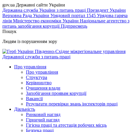
gov.ua
Державні сайти України
Державна служба України з питань праці
Президент України
Верховна Рада України
Урядовий портал
1545 Урядова гаряча
лінія
Міністерство економіки України
Національне агентство з
питань запобігання корупції
Підприємець
Пошук
Людям із порушенням зору
Південно-Східне міжрегіональне управління
Державної служби з питань праці
Про управління
Про управління
Структура
Керівництво
Очищення влади
Запобігання проявам корупції
Вакансії
Результати перевірки знань інспекторів праці
Діяльність
Ринковий нагляд
Гірничий нагляд
Гігієна праці та атестація робочих місць
Безпека праці