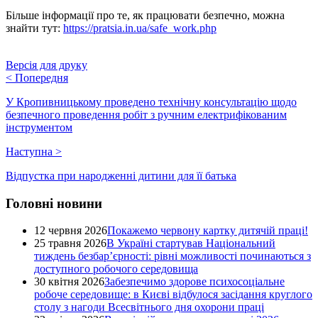
Більше інформації про те, як працювати безпечно, можна
знайти тут:
https://pratsia.in.ua/safe_work.php
Версія для друку
<
Попередня
У Кропивницькому проведено технічну консультацію щодо
безпечного проведення робіт з ручним електрифікованим
інструментом
Наступна
>
Відпустка при народженні дитини для її батька
Головні новини
12 червня 2026
Покажемо червону картку дитячій праці!
25 травня 2026
В Україні стартував Національний
тиждень безбар’єрності: рівні можливості починаються з
доступного робочого середовища
30 квітня 2026
Забезпечимо здорове психосоціальне
робоче середовище: в Києві відбулося засідання круглого
столу з нагоди Всесвітнього дня охорони праці