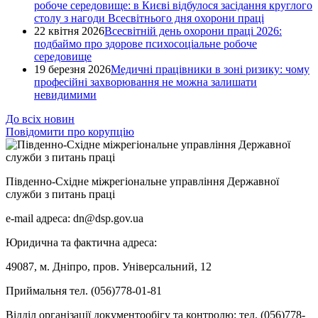
робоче середовище: в Києві відбулося засідання круглого
столу з нагоди Всесвітнього дня охорони праці
22 квітня 2026
Всесвітній день охорони праці 2026:
подбаймо про здорове психосоціальне робоче
середовище
19 березня 2026
Медичні працівники в зоні ризику: чому
професійні захворювання не можна залишати
невидимими
До всіх новин
Повідомити про корупцію
Південно-Східне міжрегіональне управління Державної
служби з питань праці
e-mail адреса: dn@dsp.gov.ua
Юридична та фактична адреса:
49087, м. Дніпро, пров. Універсальний, 12
Приймальня тел. (056)778-01-81
Відділ організації документообігу та контролю: тел. (056)778-