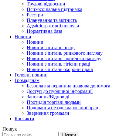
Трудові відносини
Психосоціальна підтримка
Реєстри
Планування та звітність
Адміністративні послуги
Нормативна база
Новини
Новини
Новини з питань праці
Новини з питань ринкового нагляду
Новини з питань гірничого нагляду
Новини з питань гігієни праці
Новини з питань охорони праці
Головні новини
Громадянам
Безоплатна первинна правова допомога
Доступ до публічної інформації
Запитання/Відповіді
Протидія торгівлі людьми
Подолання незадекларованої праці
Звернення громадян
Контакти
Пошук