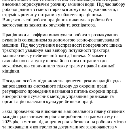
внесення оприскувачем розчину аміачної води. Під час забору
робочої рідини з ємності зірвався хомут на підживлювачі, і
струмінь розчину потрапив у обличчя працівника.
Вищезазначені роботи працівник виконував роботи без
застосування захисних окулярів та респіратора.
Працівники агрофірми виконували роботи з розпакування
рукавів із соняшником за допомогою зерно-розпакувальної
машини. Під час усунення несправності поперечного шнека
тракторист увімкнув вал відбору потужності трактора,
залишаючись у небезпечній зоні дії шнека. У момент
самовільного запуску шнека його нога потрапила до
механізму, що спричинило тяжку травму правої нижньої
кінцівки.
Посадови особам підприємства донесені рекомендації щодо
запровадження системного підходу до охорони праці,
регулярного проведення навчання з питань охорони праці,
використання сучасних методів управління ризиками та
організацію належної культури безпеки праці.
Захід проведено на виконання Національного плану спільних
заходів щодо зниження рівня виробничого травматизму на
2025 рік, з метою підвищення рівня безпеки на робочих місцях
та покращення контролю за дотриманням законодавства у