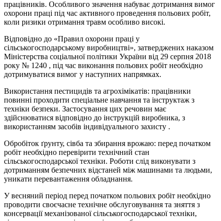
працівників. Особливого значення набуває дотримання вимог
охорони праці під час активного проведення польових робіт,
коли ризики отримання травм особливо високі.
Відповідно до «Правил охорони праці у
сільськогосподарському виробництві», затверджених наказом
Міністерства соціальної політики України від 29 серпня 2018
року № 1240 , під час виконання польових робіт необхідно
дотримуватися вимог у наступних напрямках.
Використання пестицидів та агрохімікатів: працівники
повинні проходити спеціальне навчання та інструктаж з
техніки безпеки. Застосування цих речовин має
здійснюватися відповідно до інструкцій виробника, з
використанням засобів індивідуального захисту .
Обробіток ґрунту, сівба та збирання врожаю: перед початком
робіт необхідно перевірити технічний стан
сільськогосподарської техніки. Роботи слід виконувати з
дотриманням безпечних відстаней між машинами та людьми,
уникати перевантаження обладнання.
У весняний період перед початком польових робіт необхідно
проводити своєчасне технічне обслуговування та зняття з
консервації механізованої сільськогосподарської техніки,