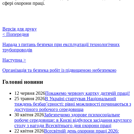
сфері охорони праці.
Версія для друку
<
Попередня
Нарада з питань безпеки при експлуатації технологічних
трубопроводів
Наступна
>
Організація та безпека робіт із підвищеною небезпекою
Головні новини
12 червня 2026
Покажемо червону картку дитячій праці!
25 травня 2026
В Україні стартував Національний
тиждень безбар’єрності: рівні можливості починаються з
доступного робочого середовища
30 квітня 2026
Забезпечимо здорове психосоціальне
робоче середовище: в Києві відбулося засідання круглого
столу з нагоди Всесвітнього дня охорони праці
22 квітня 2026
Всесвітній день охорони праці 2026: