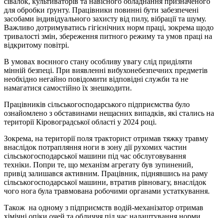
сівалок, культиваторів та навісного обладнання призначеного
для обробки ґрунту. Працівники повинні бути забезпечені
засобами індивідуального захисту від пилу, вібрації та шуму.
Важливо дотримуватись гігієнічних норм праці, зокрема щодо
тривалості змін, збереження питного режиму та умов праці на
відкритому повітрі.
В умовах воєнного стану особливу увагу слід приділяти
мінній безпеці. При виявленні вибухонебезпечних предметів
необхідно негайно повідомити відповідні служби та не
намагатися самостійно їх знешкодити.
Працівників сільськогосподарського підприємства було
ознайомлено з обставинами нещасних випадків, які стались на
території Кіровоградської області у 2024 році.
Зокрема, на території поля тракторист отримав тяжку травму
внаслідок потрапляння ноги в зону дії рухомих частин
сільськогосподарської машини під час обслуговування
техніки. Попри те, що механізм агрегату був зупинений,
привід залишався активним. Працівник, піднявшись на раму
сільськогосподарської машини, втратив рівновагу, внаслідок
чого нога була травмована робочими органами устаткування.
Також на одному з підприємств водій-механізатор отримав
хімічні опіки очей та обличчя під час налаштування норми