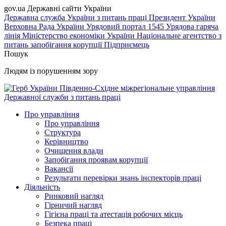
gov.ua
Державні сайти України
Державна служба України з питань праці
Президент України
Верховна Рада України
Урядовий портал
1545 Урядова гаряча
лінія
Міністерство економіки України
Національне агентство з
питань запобігання корупції
Підприємець
Пошук
Людям із порушенням зору
Південно-Східне міжрегіональне управління
Державної служби з питань праці
Про управління
Про управління
Структура
Керівництво
Очищення влади
Запобігання проявам корупції
Вакансії
Результати перевірки знань інспекторів праці
Діяльність
Ринковий нагляд
Гірничий нагляд
Гігієна праці та атестація робочих місць
Безпека праці