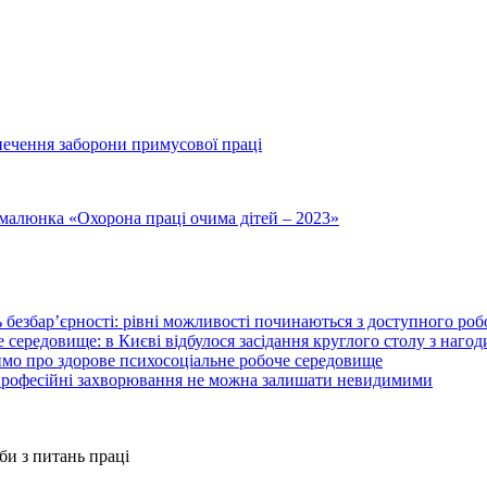
печення заборони примусової праці
малюнка «Охорона праці очима дітей – 2023»
 безбар’єрності: рівні можливості починаються з доступного ро
 середовище: в Києві відбулося засідання круглого столу з нагод
ймо про здорове психосоціальне робоче середовище
 професійні захворювання не можна залишати невидимими