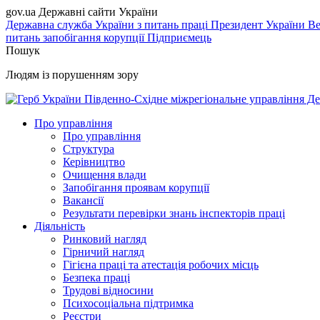
gov.ua
Державні сайти України
Державна служба України з питань праці
Президент України
Ве
питань запобігання корупції
Підприємець
Пошук
Людям із порушенням зору
Південно-Східне міжрегіональне управління Де
Про управління
Про управління
Структура
Керівництво
Очищення влади
Запобігання проявам корупції
Вакансії
Результати перевірки знань інспекторів праці
Діяльність
Ринковий нагляд
Гірничий нагляд
Гігієна праці та атестація робочих місць
Безпека праці
Трудові відносини
Психосоціальна підтримка
Реєстри