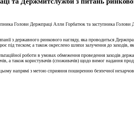
раці та Держмитслужби з питань ринково
ступника Голови Держпраці Алли Горбатюк та заступника Голови
кампанії з державного ринкового нагляду, яка проводиться Держп
є під тиском; а також окреслено шляхи залучення до заходів, як
льтаційної роботи в умовах обмеження проведення заходів держа
ів, а також користувачів (споживачів) щодо вимог надання проду
цьому напрямі з метою сприяння поширенню безпечної нехарчової