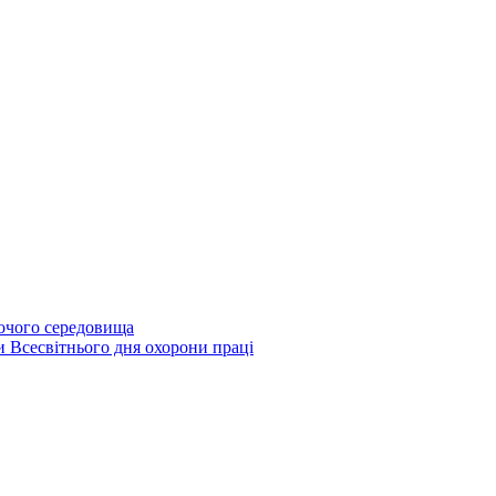
бочого середовища
и Всесвітнього дня охорони праці