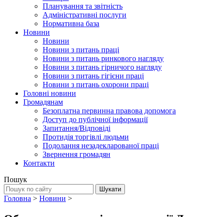
Планування та звітність
Адміністративні послуги
Нормативна база
Новини
Новини
Новини з питань праці
Новини з питань ринкового нагляду
Новини з питань гірничого нагляду
Новини з питань гігієни праці
Новини з питань охорони праці
Головні новини
Громадянам
Безоплатна первинна правова допомога
Доступ до публічної інформації
Запитання/Відповіді
Протидія торгівлі людьми
Подолання незадекларованої праці
Звернення громадян
Контакти
Пошук
Головна
>
Новини
>