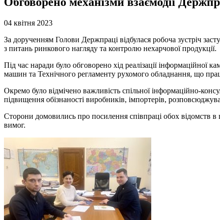
Обговорено механізми взаємодії Держп
04 квітня 2023
За дорученням Голови Держпраці відбулася робоча зустріч за
з питань ринкового нагляду та контролю нехарчової продукції.
Під час наради було обговорено хід реалізації інформаційної 
машин та Технічного регламенту рухомого обладнання, що працю
Окремо було відмічено важливість спільної інформаційно-консу
підвищення обізнаності виробників, імпортерів, розповсюджувач
Сторони домовились про посилення співпраці обох відомств в 
вимог.