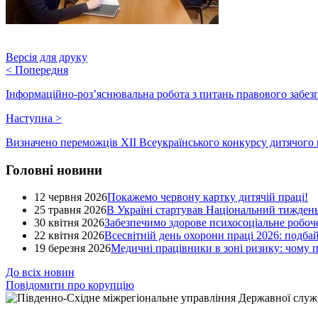
Версія для друку
<
Попередня
Інформаційно-роз’яснювальна робота з питань правового забез
Наступна
>
Визначено переможців XII Всеукраїнського конкурсу дитячого 
Головні новини
12 червня 2026
Покажемо червону картку дитячій праці!
25 травня 2026
В Україні стартував Національний тиждень
30 квітня 2026
Забезпечимо здорове психосоціальне робоче
22 квітня 2026
Всесвітній день охорони праці 2026: подба
19 березня 2026
Медичні працівники в зоні ризику: чому
До всіх новин
Повідомити про корупцію