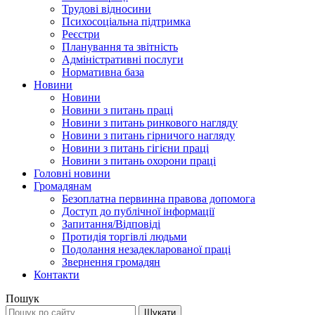
Трудові відносини
Психосоціальна підтримка
Реєстри
Планування та звітність
Адміністративні послуги
Нормативна база
Новини
Новини
Новини з питань праці
Новини з питань ринкового нагляду
Новини з питань гірничого нагляду
Новини з питань гігієни праці
Новини з питань охорони праці
Головні новини
Громадянам
Безоплатна первинна правова допомога
Доступ до публічної інформації
Запитання/Відповіді
Протидія торгівлі людьми
Подолання незадекларованої праці
Звернення громадян
Контакти
Пошук