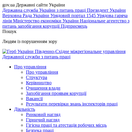
gov.ua
Державні сайти України
Державна служба України з питань праці
Президент України
Верховна Рада України
Урядовий портал
1545 Урядова гаряча
лінія
Міністерство економіки України
Національне агентство з
питань запобігання корупції
Підприємець
Пошук
Людям із порушенням зору
Південно-Східне міжрегіональне управління
Державної служби з питань праці
Про управління
Про управління
Структура
Керівництво
Очищення влади
Запобігання проявам корупції
Вакансії
Результати перевірки знань інспекторів праці
Діяльність
Ринковий нагляд
Гірничий нагляд
Гігієна праці та атестація робочих місць
Безпека праці