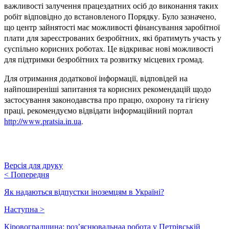
важливості залучення працездатних осіб до виконання таких
робіт відповідно до встановленого Порядку. Було зазначено,
що центр зайнятості має можливості фінансування заробітної
плати для зареєстрованих безробітних, які братимуть участь у
суспільно корисних роботах. Це відкриває нові можливості
для підтримки безробітних та розвитку місцевих громад.
Для отримання додаткової інформації, відповідей на
найпоширеніші запитання та корисних рекомендацій щодо
застосування законодавства про працю, охорону та гігієну
праці, рекомендуємо відвідати інформаційний портал
http://www.pratsia.in.ua
.
Версія для друку
<
Попередня
Як надаються відпустки іноземцям в Україні?
Наступна
>
Кіровоградщина: роз’яснювальнаа робота у Петрівській