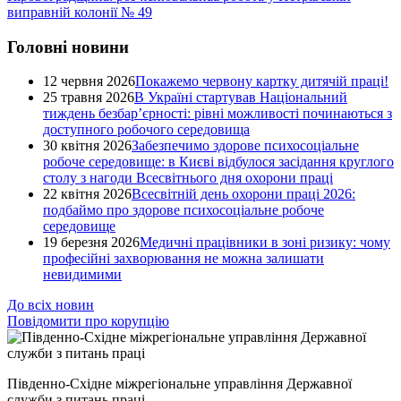
виправній колонії № 49
Головні новини
12 червня 2026
Покажемо червону картку дитячій праці!
25 травня 2026
В Україні стартував Національний
тиждень безбар’єрності: рівні можливості починаються з
доступного робочого середовища
30 квітня 2026
Забезпечимо здорове психосоціальне
робоче середовище: в Києві відбулося засідання круглого
столу з нагоди Всесвітнього дня охорони праці
22 квітня 2026
Всесвітній день охорони праці 2026:
подбаймо про здорове психосоціальне робоче
середовище
19 березня 2026
Медичні працівники в зоні ризику: чому
професійні захворювання не можна залишати
невидимими
До всіх новин
Повідомити про корупцію
Південно-Східне міжрегіональне управління Державної
служби з питань праці