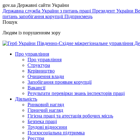
gov.ua
Державні сайти України
Державна служба України з питань праці
Президент України
Ве
питань запобігання корупції
Підприємець
Пошук
Людям із порушенням зору
Південно-Східне міжрегіональне управління Де
Про управління
Про управління
Структура
Керівництво
Очищення влади
Запобігання проявам корупції
Вакансії
Результати перевірки знань інспекторів праці
Діяльність
Ринковий нагляд
Гірничий нагляд
Гігієна праці та атестація робочих місць
Безпека праці
Трудові відносини
Психосоціальна підтримка
Реєстри