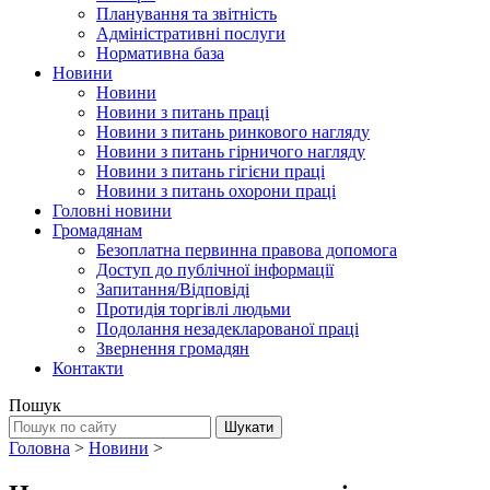
Планування та звітність
Адміністративні послуги
Нормативна база
Новини
Новини
Новини з питань праці
Новини з питань ринкового нагляду
Новини з питань гірничого нагляду
Новини з питань гігієни праці
Новини з питань охорони праці
Головні новини
Громадянам
Безоплатна первинна правова допомога
Доступ до публічної інформації
Запитання/Відповіді
Протидія торгівлі людьми
Подолання незадекларованої праці
Звернення громадян
Контакти
Пошук
Головна
>
Новини
>