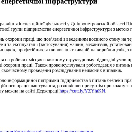
 енергетичної інфраструктури
управління інспекційної діяльності у Дніпропетровській області 
ртної групи підприємства енергетичної інфраструктури з метою
нь охорони праці, що пов’язані з введенням воєнного стану на т
и та експлуатації (застосування) машин, механізмів, устаткован
випадків, професійних захворювань та аварій на виробництві», 
ня на робочих місцях в кожному структурному підрозділі умов пр
зі охорони праці. Також проконсультували роботодавця з питань
 своєчасному проведенні розслідування нещасних випадків.
до інформаційної підтримки підприємства з питань безпеки праці
іційного працевлаштування, розповівши присутнім про кожну з пе
ану можна на сайті Держпраці
https://cutt.ly/YZYhtKN
.
рювання Богданівської громади Павлоградщини