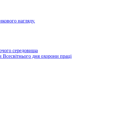
нкового нагляду.
бочого середовища
и Всесвітнього дня охорони праці