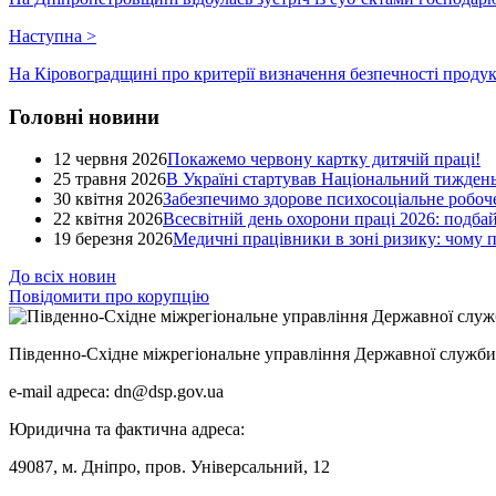
Наступна
>
На Кіровоградщині про критерії визначення безпечності продук
Головні новини
12 червня 2026
Покажемо червону картку дитячій праці!
25 травня 2026
В Україні стартував Національний тиждень
30 квітня 2026
Забезпечимо здорове психосоціальне робоче
22 квітня 2026
Всесвітній день охорони праці 2026: подба
19 березня 2026
Медичні працівники в зоні ризику: чому
До всіх новин
Повідомити про корупцію
Південно-Східне міжрегіональне управління Державної служби 
e-mail адреса: dn@dsp.gov.ua
Юридична та фактична адреса:
49087, м. Дніпро, пров. Універсальний, 12