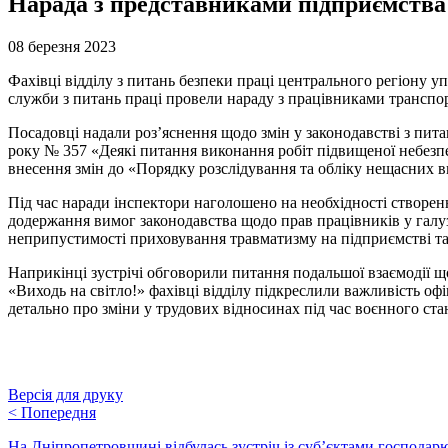
Нарада з представниками підприємства
08 березня 2023
Фахівці відділу з питань безпеки праці центрального регіону 
служби з питань праці провели нараду з працівниками транспо
Посадовці надали роз’яснення щодо змін у законодавстві з пита
року № 357 «Деякі питання виконання робіт підвищеної небезпек
внесення змін до «Порядку розслідування та обліку нещасних 
Під час наради інспектори наголошено на необхідності створен
додержання вимог законодавства щодо прав працівників у галу
неприпустимості приховування травматизму на підприємстві та
Наприкінці зустрічі обговорили питання подальшої взаємодії що
«Виходь на світло!» фахівці відділу підкреслили важливість оф
детально про зміни у трудових відносинах під час воєнного ст
Версія для друку
<
Попередня
На Дніпропетровщині відбулась зустріч із суб’єктами господа