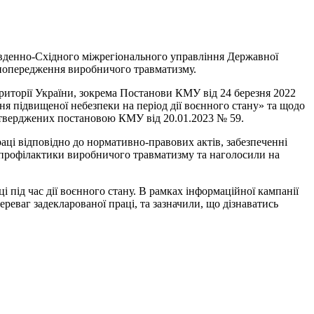
Південно-Східного міжрегіонального управління Державної
 попередження виробничого травматизму.
ериторії України, зокрема Постанови КМУ від 24 березня 2022
ня підвищеної небезпеки на період дії воєнного стану» та щодо
затверджених постановою КМУ від 20.01.2023 № 59.
аці відповідно до нормативно-правових актів, забезпеченні
 профілактики виробничого травматизму та наголосили на
 під час дії воєнного стану. В рамках інформаційної кампанії
реваг задекларованої праці, та зазначили, що дізнаватись