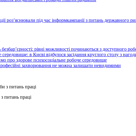
ції роз’яснювали під час інформкампанії з питань державного ри
 безбар’єрності: рівні можливості починаються з доступного ро
 середовище: в Києві відбулося засідання круглого столу з нагод
ймо про здорове психосоціальне робоче середовище
 професійні захворювання не можна залишати невидимими
з питань праці