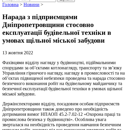
Головна
>
Новини
>
Нарада з підприємцями
Дніпропетровщини стосовно
експлуатації будівельної техніки в
умовах щільної міської забудови
13 жовтня 2022
Фахівцями відділу нагляду у будівництві, підіймальними
спорудами за об’єктами котлонагляду, транспорту та зв’язку
Управління гірничого нагляду, нагляду в промисловості та на
об’єктах підвищеної небезпеки проведена та нарада стосовно
безпечного виконання робіт на будівельному майданчику та
безпечної експлуатації будівельної техніки в умовах щільної
міської забудови.
Держінспекторами відділу, посадовим особам підприємств
Дніпропетровщини також доведено про необхідність
дотримання вимог НПАОП 45.2-7.02-12 «Охорона праці та
промислова безпека у будівництві». Особлива увага
зверталася на необхідність проведення навчання безпечним
методам робіт, зокрема під час виконання земляних робіт та