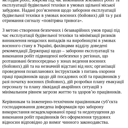
експлуатації будівельної техніки в умовах щільної міської
забудови. Надані роз’яснення щодо заборони експлуатації
будівельної техніки в умовах воєнних (бойових) дій та у разі
отримання сигналу «повітряна тривога».
З метою створення безпечних і безаварійних умов праці під
час експлуатації будівельної техніки та мінімізації ризиків
виникнення нещасних випадків на виробництві в умовах
воєнного стану в Україні, фахівцями відділу доведені
рекомендації Держпраці щодо – заборони експлуатації та
виконання робіт підвищеної небезпеки у регіонах, що
розташовані безпосередньо у зонах ведення воєнних
(бойових) дій та на незначній відстані від них; організації
проведення позапланових інструктажів з питань охорони
праці працівників щодо дій посадових осіб та працівників у
разі початку воєнних (бойових), дій розробки плану евакуації
персоналу та плану ліквідації аварійних ситуацій з
мінімальним рівнем загрози життю та здоров’ю працівників.
Керівникам та інженерно-технічним працівникам суб’єкта
господарювання доведена інформація про заборону
використання незадекларованої праці та недопущення до
виконання робіт працівників без оформлення трудових
відносин відповідно до вимог чинного законодавства.