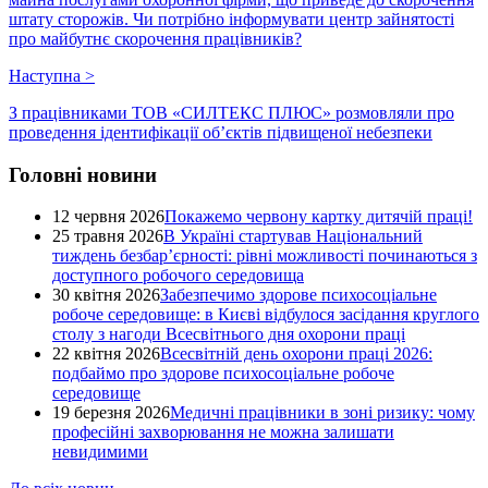
штату сторожів. Чи потрібно інформувати центр зайнятості
про майбутнє скорочення працівників?
Наступна
>
З працівниками ТОВ «СИЛТЕКС ПЛЮС» розмовляли про
проведення ідентифікації об’єктів підвищеної небезпеки
Головні новини
12 червня 2026
Покажемо червону картку дитячій праці!
25 травня 2026
В Україні стартував Національний
тиждень безбар’єрності: рівні можливості починаються з
доступного робочого середовища
30 квітня 2026
Забезпечимо здорове психосоціальне
робоче середовище: в Києві відбулося засідання круглого
столу з нагоди Всесвітнього дня охорони праці
22 квітня 2026
Всесвітній день охорони праці 2026:
подбаймо про здорове психосоціальне робоче
середовище
19 березня 2026
Медичні працівники в зоні ризику: чому
професійні захворювання не можна залишати
невидимими