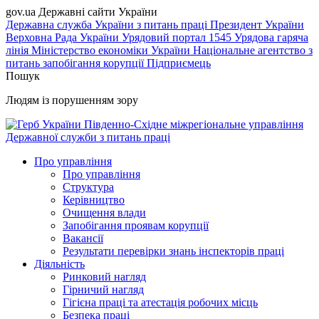
gov.ua
Державні сайти України
Державна служба України з питань праці
Президент України
Верховна Рада України
Урядовий портал
1545 Урядова гаряча
лінія
Міністерство економіки України
Національне агентство з
питань запобігання корупції
Підприємець
Пошук
Людям із порушенням зору
Південно-Східне міжрегіональне управління
Державної служби з питань праці
Про управління
Про управління
Структура
Керівництво
Очищення влади
Запобігання проявам корупції
Вакансії
Результати перевірки знань інспекторів праці
Діяльність
Ринковий нагляд
Гірничий нагляд
Гігієна праці та атестація робочих місць
Безпека праці