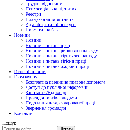
Трудові відносини
Психосоціальна підтримка
Реєстри
Планування та звітність
Адміністративні послуги
Нормативна база
Новини
Новини
Новини з питань праці
Новини з питань ринкового нагляду
Новини з питань гірничого нагляду
Новини з питань гігієни праці
Новини з питань охорони праці
Головні новини
Громадянам
Безоплатна первинна правова допомога
Доступ до публічної інформації
Запитання/Відповіді
Протидія торгівлі людьми
Подолання незадекларованої праці
Звернення громадян
Контакти
Пошук