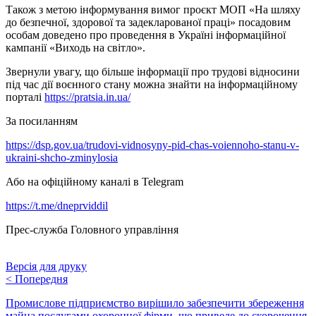
Також з метою інформування вимог проєкт МОП «На шляху
до безпечної, здорової та задекларованої праці» посадовим
особам доведено про проведення в Україні інформаційної
кампанії «Виходь на світло».
Звернули увагу, що більше інформації про трудові відносини
під час дії воєнного стану можна знайти на інформаційному
порталі
https://pratsia.in.ua/
За посиланням
https://dsp.gov.ua/trudovi-vidnosyny-pid-chas-voiennoho-stanu-v-
ukraini-shcho-zminylosia
Або на офіційному каналі в Telegram
https://t.me/dneprviddil
Прес-служба Головного управління
Версія для друку
<
Попередня
Промислове підприємство вирішило забезпечити збереження
майна послугами охоронної фірми, що приведе до скорочення