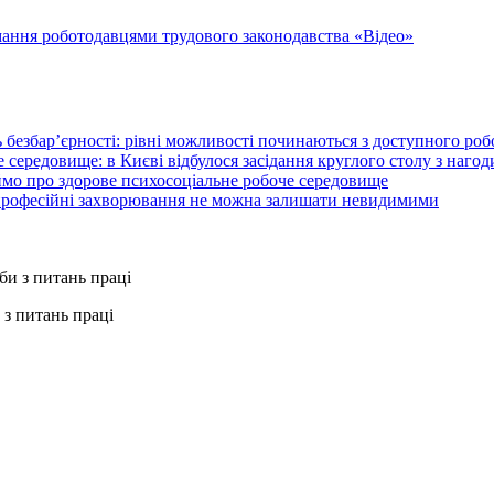
ання роботодавцями трудового законодавства «Відео»
 безбар’єрності: рівні можливості починаються з доступного ро
 середовище: в Києві відбулося засідання круглого столу з нагод
ймо про здорове психосоціальне робоче середовище
 професійні захворювання не можна залишати невидимими
з питань праці