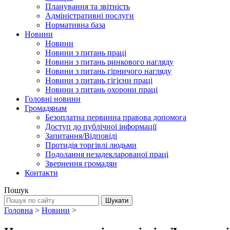
Планування та звітність
Адміністративні послуги
Нормативна база
Новини
Новини
Новини з питань праці
Новини з питань ринкового нагляду
Новини з питань гірничого нагляду
Новини з питань гігієни праці
Новини з питань охорони праці
Головні новини
Громадянам
Безоплатна первинна правова допомога
Доступ до публічної інформації
Запитання/Відповіді
Протидія торгівлі людьми
Подолання незадекларованої праці
Звернення громадян
Контакти
Пошук
Головна
>
Новини
>