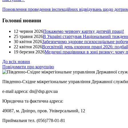
Поновлення проведення інспекційних відвідувань щодо дотрим
Головні новини
12 червня 2026
Покажемо червону картку дитячій праці!
25 травня 2026
В Україні стартував Національний тиждень
30 квітня 2026
Забезпечимо здорове психосоціальне робоче
22 квітня 2026
Всесвітній день охорони праці 2026: подба
19 березня 2026
Медичні працівники в зоні ризику: чому
До всіх новин
Повідомити про корупцію
Південно-Східне міжрегіональне управління Державної служби 
e-mail адреса: dn@dsp.gov.ua
Юридична та фактична адреса:
49087, м. Дніпро, пров. Універсальний, 12
Приймальня тел. (056)778-01-81