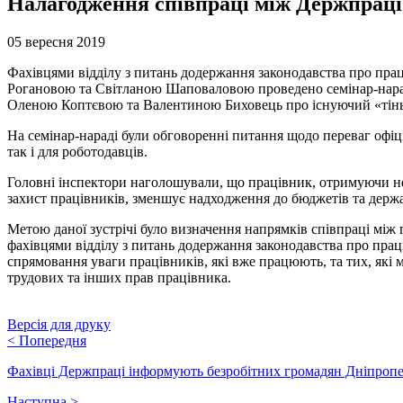
Налагодження співпраці між Держпраці
05 вересня 2019
Фахівцями відділу з питань додержання законодавства про працю
Рогановою та Світланою Шаповаловою проведено семінар-нараду
Оленою Коптєвою та Валентиною Биховець про існуючий «тіньо
На семінар-нараді були обговоренні питання щодо переваг офіц
так і для роботодавців.
Головні інспектори наголошували, що працівник, отримуючи нел
захист працівників, зменшує надходження до бюджетів та держ
Метою даної зустрічі було визначення напрямків співпраці між
фахівцями відділу з питань додержання законодавства про працю
спрямовання уваги працівників, які вже працюють, та тих, які
трудових та інших прав працівника.
Версія для друку
<
Попередня
Фахівці Держпраці інформують безробітних громадян Дніпроп
Наступна
>