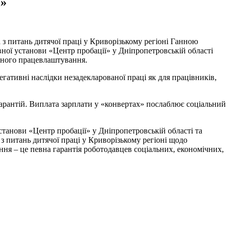
ї»
 з питань дитячої праці у Криворізькому регіоні Ганною
ної установи «Центр пробації» у Дніпропетровській області
йного працевлаштування.
ативні наслідки незадекларованої праці як для працівників,
гарантій. Виплата зарплати у «конвертах» послаблює соціальний
станови «Центр пробації» у Дніпропетровській області та
 з питань дитячої праці у Криворізькому регіоні щодо
ння – це певна гарантія роботодавцев соціальних, економічних,