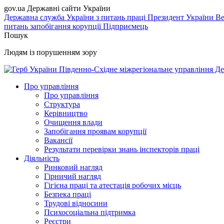
gov.ua
Державні сайти України
Державна служба України з питань праці
Президент України
Ве
питань запобігання корупції
Підприємець
Пошук
Людям із порушенням зору
Південно-Східне міжрегіональне управління Де
Про управління
Про управління
Структура
Керівництво
Очищення влади
Запобігання проявам корупції
Вакансії
Результати перевірки знань інспекторів праці
Діяльність
Ринковий нагляд
Гірничий нагляд
Гігієна праці та атестація робочих місць
Безпека праці
Трудові відносини
Психосоціальна підтримка
Реєстри