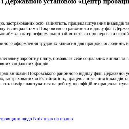
 і Державною установою «Центр пробаці
, застрахованих осіб, зайнятість, працевлаштування інвалідів та
 із спеціалістами Покровського районного відділу філії Держав
вий» характер неформальної зайнятості та про переваги офіці
ійного оформлення трудових відносин для працюючої людини, нег
егальну заробітну плату, позбавляє себе соціальних виплат та 
авних соціальних фондів.
 працівниками Покровського районного відділу філії Державної у
, застрахованих осіб, зайнятість, працевлаштування інвалідів та
 мають намір влаштуватися на роботу, що офіційне працевлаштува
етровщини щодо їхніх прав на працю