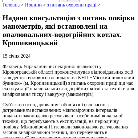
Головна
>
Новини
>
з питань охорони праці
>
Надано консультацію з питань повірки
манометрів, які встановлені на
опалювальних-водогрійних котлах.
Кропивницький
15 січня 2024
Фахівець Управління інспекційної діяльності у
Кіровоградській області проконсультував відповідальних осіб
за ведення теплового господарства КНП «Міський пологовий
будинок» (м. Кропивницький) з питань охорони праці під час
експлуатації опалювальних-водогрійних котлів та техніки для
вимірювання тиску і вакууму (манометрів).
Суб’єкти господарювання зобов’язані своєчасно з
дотриманням встановлених міжповірочних інтервалів
подавати законодавчо регульовані засоби вимірювальної
техніки, що перебувають в експлуатації, на періодичну
повірку. Міжповірочні інтервали законодавчо регульованих
засобів вимірювальної техніки, що перебувають в
експлуатації, за категоріями затверджено наказом