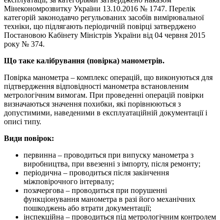
Мінекономрозвитку України 13.10.2016 № 1747. Перелік
категорій законодавчо регульованих засобів вимірювальної
техніки, що підлягають періодичній повірці затверджено
Постановою Кабінету Міністрів України від 04 червня 2015
року № 374.
Що таке калібрування (повірка) манометрів.
Повірка манометра – комплекс операцій, що виконуються для
підтвердження відповідності манометра встановленим
метрологічним вимогам. При проведенні операцій повірки
визначаються значення похибки, які порівнюються з
допустимими, наведеними в експлуатаційній документації і
описі типу.
Види п
овірок
:
первинна – проводиться при випуску манометра з
виробництва, при ввезенні з імпорту, після ремонту;
періодична – проводиться після закінчення
міжповірочного інтервалу;
позачергова – проводиться при порушенні
функціонування манометра в разі його механічних
пошкоджень або втрати документації;
інспекційна – проводиться під метрологічним контролем