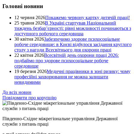
Головні новини
12 червня 2026
Покажемо червону картку дитячій праці!
25 травня 2026
В Україні стартував Національний
тиждень безбар’єрності: рівні можливості починаються з
доступного робочого середовища
30 квітня 2026
Забезпечимо здорове психосоціальне
робоче середовище: в Києві відбулося засідання круглого
столу з нагоди Всесвітнього дня охорони праці
22 квітня 2026
Всесвітній день охорони праці 2026:
подбаймо про здорове психосоціальне робоче
середовище
19 березня 2026
Медичні працівники в зоні ризику: чому
професійні захворювання не можна залишати
невидимими
До всіх новин
Повідомити про корупцію
Південно-Східне міжрегіональне управління Державної
служби з питань праці