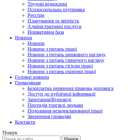
Трудові відносини
Психосоціальна підтримка
Реєстри
Планування та звітність
Адміністративні послуги
Нормативна база
Новини
Новини
Новини з питань праці
Новини з питань ринкового нагляду
Новини з питань гірничого нагляду
Новини з питань гігієни праці
Новини з питань охорони праці
Головні новини
Громадянам
Безоплатна первинна правова допомога
Доступ до публічної інформації
Запитання/Відповіді
Протидія торгівлі людьми
Подолання незадекларованої праці
Звернення громадян
Контакти
Пошук