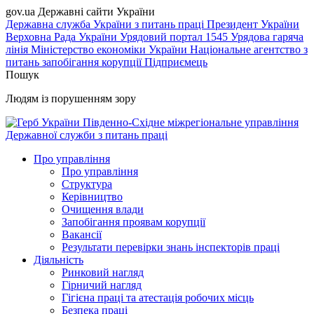
gov.ua
Державні сайти України
Державна служба України з питань праці
Президент України
Верховна Рада України
Урядовий портал
1545 Урядова гаряча
лінія
Міністерство економіки України
Національне агентство з
питань запобігання корупції
Підприємець
Пошук
Людям із порушенням зору
Південно-Східне міжрегіональне управління
Державної служби з питань праці
Про управління
Про управління
Структура
Керівництво
Очищення влади
Запобігання проявам корупції
Вакансії
Результати перевірки знань інспекторів праці
Діяльність
Ринковий нагляд
Гірничий нагляд
Гігієна праці та атестація робочих місць
Безпека праці