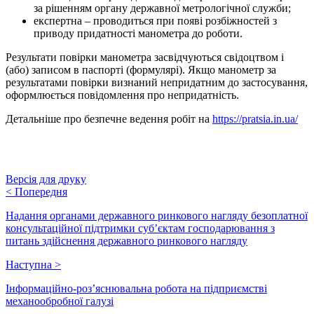
за рішенням органу державної метрологічної служби;
експертна – проводиться при появі розбіжностей з
приводу придатності манометра до роботи.
Результати повірки манометра засвідчуються свідоцтвом і
(або) записом в паспорті (формулярі). Якщо манометр за
результатами повірки визнаний непридатним до застосування,
оформлюється повідомлення про непридатність.
Детальніше про безпечне ведення робіт на
https://pratsia.in.ua/
Версія для друку
<
Попередня
Надання органами державного ринкового нагляду безоплатної
консультаційної підтримки суб’єктам господарювання з
питань здійснення державного ринкового нагляду
Наступна
>
Інформаційно-роз’яснювальна робота на підприємстві
механообробної галузі