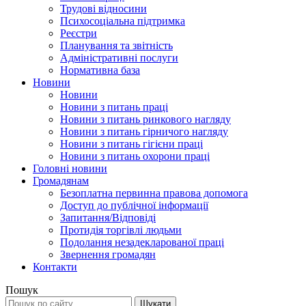
Трудові відносини
Психосоціальна підтримка
Реєстри
Планування та звітність
Адміністративні послуги
Нормативна база
Новини
Новини
Новини з питань праці
Новини з питань ринкового нагляду
Новини з питань гірничого нагляду
Новини з питань гігієни праці
Новини з питань охорони праці
Головні новини
Громадянам
Безоплатна первинна правова допомога
Доступ до публічної інформації
Запитання/Відповіді
Протидія торгівлі людьми
Подолання незадекларованої праці
Звернення громадян
Контакти
Пошук