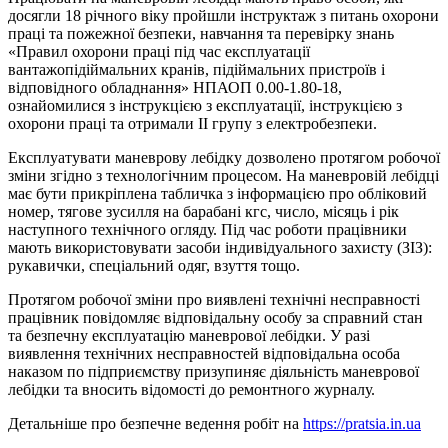
досягли 18 річного віку пройшли інструктаж з питань охорони
праці та пожежної безпеки, навчання та перевірку знань
«Правил охорони праці під час експлуатації
вантажопідіймальних кранів, підіймальних пристроїв і
відповідного обладнання» НПАОП 0.00-1.80-18,
ознайомилися з інструкцією з експлуатації, інструкцією з
охорони праці та отримали ІІ групу з електробезпеки.
Експлуатувати маневрову лебідку дозволено протягом робочої
зміни згідно з технологічним процесом. На маневровій лебідці
має бути прикріплена табличка з інформацією про обліковий
номер, тягове зусилля на барабані кгс, число, місяць і рік
наступного технічного огляду. Під час роботи працівники
мають використовувати засоби індивідуального захисту (ЗІЗ):
рукавички, спеціальний одяг, взуття тощо.
Протягом робочої зміни про виявлені технічні несправності
працівник повідомляє відповідальну особу за справний стан
та безпечну експлуатацію маневрової лебідки. У разі
виявлення технічних несправностей відповідальна особа
наказом по підприємству призупиняє діяльність маневрової
лебідки та вносить відомості до ремонтного журналу.
Детальніше про безпечне ведення робіт на
https://pratsia.in.ua