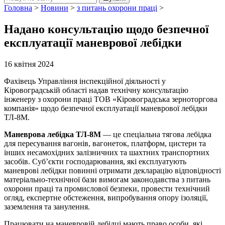
Головна
>
Новини
>
з питань охорони праці
>
Надано консультацію щодо безпечної
експлуатації маневрової лебідки
16 квітня 2024
Фахівець Управління інспекційної діяльності у
Кіровоградській області надав технічну консультацію
інженеру з охорони праці ТОВ «Кіровоградська зерноторгова
компанія» щодо безпечної експлуатації маневрової лебідки
ТЛ-8М.
Маневрова лебідка ТЛ-8М
— це спеціальна тягова лебідка
для пересування вагонів, вагонеток, платформ, цистерн та
інших несамохідних залізничних та шахтних транспортних
засобів. Суб’єкти господарювання, які експлуатують
маневрові лебідки повинні отримати декларацію відповідності
матеріально-технічної бази вимогам законодавства з питань
охорони праці та промислової безпеки, провести технічний
огляд, експертне обстеження, випробування опору ізоляції,
заземлення та занулення.
Працювати на маневровій лебідці мають право особи, які