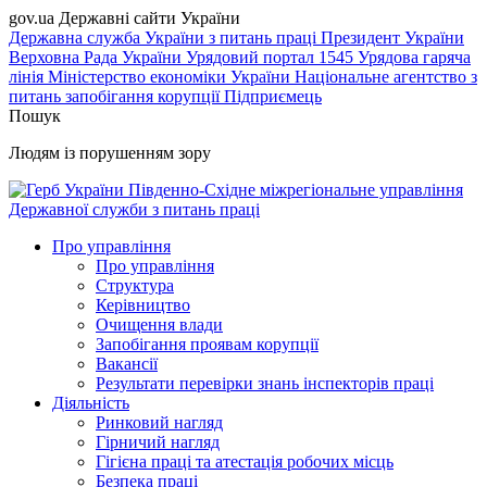
gov.ua
Державні сайти України
Державна служба України з питань праці
Президент України
Верховна Рада України
Урядовий портал
1545 Урядова гаряча
лінія
Міністерство економіки України
Національне агентство з
питань запобігання корупції
Підприємець
Пошук
Людям із порушенням зору
Південно-Східне міжрегіональне управління
Державної служби з питань праці
Про управління
Про управління
Структура
Керівництво
Очищення влади
Запобігання проявам корупції
Вакансії
Результати перевірки знань інспекторів праці
Діяльність
Ринковий нагляд
Гірничий нагляд
Гігієна праці та атестація робочих місць
Безпека праці