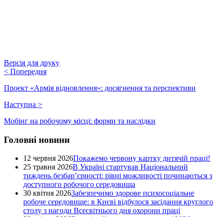
Версія для друку
<
Попередня
Проект «Армія відновлення»: досягнення та перспективи
Наступна
>
Мобінг на робочому місці: форми та наслідки
Головні новини
12 червня 2026
Покажемо червону картку дитячій праці!
25 травня 2026
В Україні стартував Національний
тиждень безбар’єрності: рівні можливості починаються з
доступного робочого середовища
30 квітня 2026
Забезпечимо здорове психосоціальне
робоче середовище: в Києві відбулося засідання круглого
столу з нагоди Всесвітнього дня охорони праці