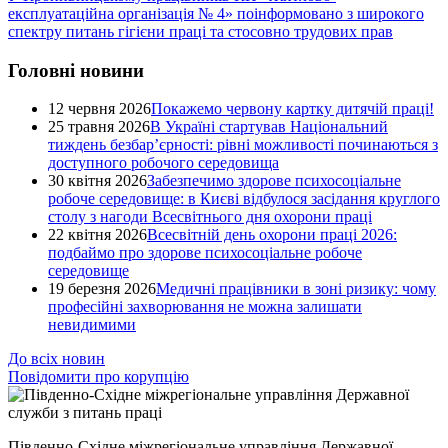
експлуатаційна організація № 4» поінформовано з широкого
спектру питань гігієни праці та стосовно трудових прав
Головні новини
12 червня 2026
Покажемо червону картку дитячій праці!
25 травня 2026
В Україні стартував Національний
тиждень безбар’єрності: рівні можливості починаються з
доступного робочого середовища
30 квітня 2026
Забезпечимо здорове психосоціальне
робоче середовище: в Києві відбулося засідання круглого
столу з нагоди Всесвітнього дня охорони праці
22 квітня 2026
Всесвітній день охорони праці 2026:
подбаймо про здорове психосоціальне робоче
середовище
19 березня 2026
Медичні працівники в зоні ризику: чому
професійні захворювання не можна залишати
невидимими
До всіх новин
Повідомити про корупцію
Південно-Східне міжрегіональне управління Державної