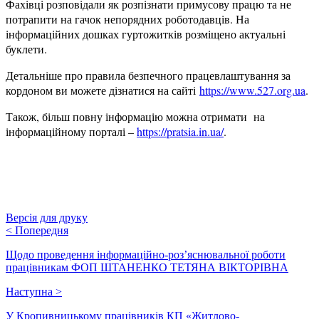
Фахівці розповідали як розпізнати примусову працю та не
потрапити на гачок непорядних роботодавців. На
інформаційних дошках гуртожитків розміщено актуальні
буклети.
Детальніше про правила безпечного працевлаштування за
кордоном ви можете дізнатися на сайті
https://www.527.org.ua
.
Також, більш повну інформацію можна отримати на
інформаційному порталі –
https://pratsia.in.ua/
.
Версія для друку
<
Попередня
Щодо проведення інформаційно-роз’яснювальної роботи
працівникам ФОП ШТАНЕНКО ТЕТЯНА ВІКТОРІВНА
Наступна
>
У Кропивницькому працівників КП «Житлово-