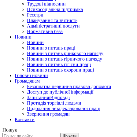
Трудові відносини
Психосоціальна підтримка
Реєстри
Планування та звітність
Адміністративні послуги
Нормативна база
Новини
Новини
Новини з питань праці
Новини з питань ринкового нагляду
Новини з питань гірничого нагляду
Новини з питань гігієни праці
Новини з питань охорони праці
Головні новини
Громадянам
Безоплатна первинна правова допомога
Доступ до публічної інформації
Запитання/Відповіді
Протидія торгівлі людьми
Подолання незадекларованої праці
Звернення громадян
Контакти
Пошук