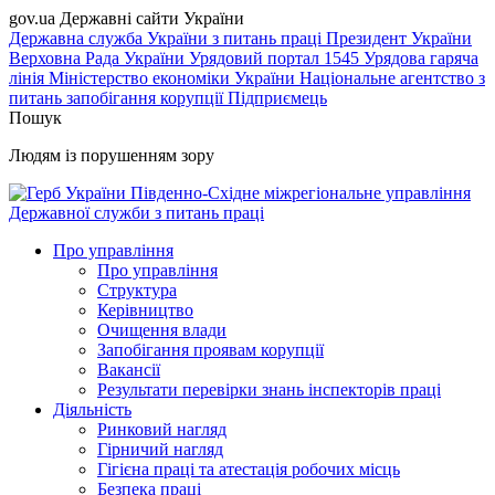
gov.ua
Державні сайти України
Державна служба України з питань праці
Президент України
Верховна Рада України
Урядовий портал
1545 Урядова гаряча
лінія
Міністерство економіки України
Національне агентство з
питань запобігання корупції
Підприємець
Пошук
Людям із порушенням зору
Південно-Східне міжрегіональне управління
Державної служби з питань праці
Про управління
Про управління
Структура
Керівництво
Очищення влади
Запобігання проявам корупції
Вакансії
Результати перевірки знань інспекторів праці
Діяльність
Ринковий нагляд
Гірничий нагляд
Гігієна праці та атестація робочих місць
Безпека праці