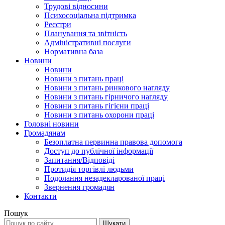
Трудові відносини
Психосоціальна підтримка
Реєстри
Планування та звітність
Адміністративні послуги
Нормативна база
Новини
Новини
Новини з питань праці
Новини з питань ринкового нагляду
Новини з питань гірничого нагляду
Новини з питань гігієни праці
Новини з питань охорони праці
Головні новини
Громадянам
Безоплатна первинна правова допомога
Доступ до публічної інформації
Запитання/Відповіді
Протидія торгівлі людьми
Подолання незадекларованої праці
Звернення громадян
Контакти
Пошук