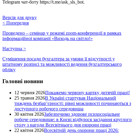
Telegram чат-боту https://t.me/ask_sls_bot.
Версія для друку
<
Попередня
Проведено – семінар у режимі zoom-конференції в рамках
інформаційної компанії «Виходь на світло!»
Наступна
>
Суміщення посади бухгалтера за умови її відсутності у
штатному розписі та можливості ведення бухгалтерського
обліку
Головні новини
12 червня 2026
Покажемо червону картку дитячій праці!
25 травня 2026
В Україні стартував Національний
тиждень безбар’єрності: рівні можливості починаються з
доступного робочого середовища
30 квітня 2026
Забезпечимо здорове психосоціальне
робоче середовище: в Києві відбулося засідання круглого
столу з нагоди Всесвітнього дня охорони праці
22 квітня 2026
Всесвітній день охорони праці 2026: