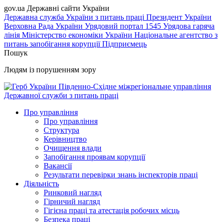
gov.ua
Державні сайти України
Державна служба України з питань праці
Президент України
Верховна Рада України
Урядовий портал
1545 Урядова гаряча
лінія
Міністерство економіки України
Національне агентство з
питань запобігання корупції
Підприємець
Пошук
Людям із порушенням зору
Південно-Східне міжрегіональне управління
Державної служби з питань праці
Про управління
Про управління
Структура
Керівництво
Очищення влади
Запобігання проявам корупції
Вакансії
Результати перевірки знань інспекторів праці
Діяльність
Ринковий нагляд
Гірничий нагляд
Гігієна праці та атестація робочих місць
Безпека праці