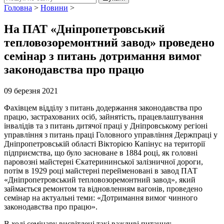
Головна
>
Новини
>
На ПАТ «Дніпропетровський
тепловозоремонтний завод» проведено
семінар з питань дотримання вимог
законодавства про працю
09 березня 2021
Фахівцем відділу з питань додержання законодавства про
працю, застрахованих осіб, зайнятість, працевлаштування
інвалідів та з питань дитячої праці у Дніпровському регіоні
управління з питань праці Головного управління Держпраці у
Дніпропетровській області Вікторією Капінус на території
підприємства, що було засноване в 1884 році, як головні
паровозні майстерні Єкатерининської залізничної дороги,
потім в 1929 році майстерні перейменовані в завод ПАТ
«Дніпропетровський тепловозоремонтний завод», який
займається ремонтом та відновленням вагонів, проведено
семінар на актуальні теми: «Дотримання вимог чинного
законодавства про працю».
В ході семінару висвітлені такі важливі питання: