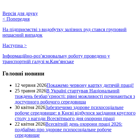
Версія для друку
<
Попередня
На підприємстві з видобутку залізних руд стався груповий
нещасний випадок
Наступна
>
Інформаційно-роз’яснювальну роботу проведено у
транспортній галузі м.Кам’янське
Головні новини
12 червня 2026
Покажемо червону картку дитячій праці!
25 травня 2026
В Україні стартував Національний
тиждень безбар’єрності: рівні можливості починаються з
доступного робочого середовища
30 квітня 2026
Забезпечимо здорове психосоціальне
робоче середовище: в Києві відбулося засідання круглого
столу з нагоди Всесвітнього дня охорони праці
22 квітня 2026
Всесвітній день охорони праці 2026:
подбаймо про здорове психосоціальне робоче
середовище