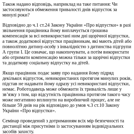
Також надано відповідь, наприклад на таке питання: Чи
застосовуються обмеження тривалості днів відпусток за
минулі роки?
Відповідно до ч.1 ст.24 Закону України «Про відпустки» в разі
звільнення працівника йому виплачується грошова
компенсація за всі невикористані ним дні щорічної відпустки,
а також додаткової відпустки працівникам, які мають дітей або
повнолітню дитину-особу з інвалідністю з дитинства підгрупи
А групи І. Це означає, що накопичувати, а потім використати
або отримати компенсацію можна тільки за щорічні відпустки
та додаткову соціальну відпустку на дітей.
Якщо працівник подає заяву про надання йому підряд
декількох відпусток, невикористаних протягом минулих років,
підстав не надавати йому одразу усі невикористані відпустки,
немає. Роботодавець може обмежити їх тривалість лише у
зв’язку з тим, що відсутність працівника протягом такого часу
може негативно вплинути на виробничий процес, але не
більше 59 днів на рік відповідно до умов ч.3 ст.10 Закону
України «Про відпустки».
Семінар проведений з дотриманням всіх мір безпечності та
дистанції між присутніми із застосуванням індивідуальних
засобів захисту.