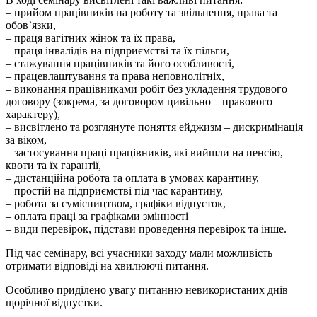
– прийом працівників на роботу та звільнення, права та
обов`язки,
– праця вагітних жінок та їх права,
– праця інвалідів на підприємстві та їх пільги,
– стажування працівників та його особливості,
– працевлаштування та права неповнолітніх,
– виконання працівниками робіт без укладення трудового
договору (зокрема, за договором цивільно – правового
характеру),
– висвітлено та розглянуте поняття ейджизм – дискримінація
за віком,
– застосування праці працівників, які вийшли на пенсію,
квоти та їх гарантії,
– дистанційна робота та оплата в умовах карантину,
– простій на підприємстві під час карантину,
– робота за сумісництвом, графіки відпусток,
– оплата праці за графіками змінності
– види перевірок, підстави проведення перевірок та інше.
Під час семінару, всі учасники заходу мали можливість
отримати відповіді на хвилюючі питання.
Особливо приділено увагу питанню невикористаних днів
щорічної відпустки.