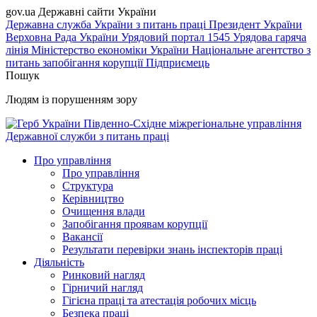
gov.ua
Державні сайти України
Державна служба України з питань праці
Президент України
Верховна Рада України
Урядовий портал
1545 Урядова гаряча
лінія
Міністерство економіки України
Національне агентство з
питань запобігання корупції
Підприємець
Пошук
Людям із порушенням зору
Південно-Східне міжрегіональне управління
Державної служби з питань праці
Про управління
Про управління
Структура
Керівництво
Очищення влади
Запобігання проявам корупції
Вакансії
Результати перевірки знань інспекторів праці
Діяльність
Ринковий нагляд
Гірничий нагляд
Гігієна праці та атестація робочих місць
Безпека праці