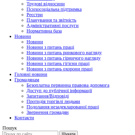
Трудові відносини
Психосоціальна підтримка
Реєстри
Планування та звітність
Адміністративні послуги
Нормативна база
Новини
Новини
Новини з питань праці
Новини з питань ринкового нагляду
Новини з питань гірничого нагляду
Новини з питань гігієни праці
Новини з питань охорони праці
Головні новини
Громадянам
Безоплатна первинна правова допомога
Доступ до публічної інформації
Запитання/Відповіді
Протидія торгівлі людьми
Подолання незадекларованої праці
Звернення громадян
Контакти
Пошук