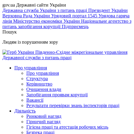
gov.ua
Державні сайти України
Державна служба України з питань праці
Президент України
Верховна Рада України
Урядовий портал
1545 Урядова гаряча
лінія
Міністерство економіки України
Національне агентство з
питань запобігання корупції
Підприємець
Пошук
Людям із порушенням зору
Південно-Східне міжрегіональне управління
Державної служби з питань праці
Про управління
Про управління
Структура
Керівництво
Очищення влади
Запобігання проявам корупції
Вакансії
Результати перевірки знань інспекторів праці
Діяльність
Ринковий нагляд
Гірничий нагляд
Гігієна праці та атестація робочих місць
Безпека праці