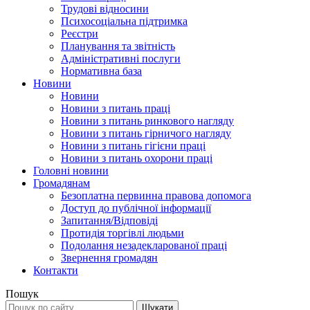
Трудові відносини
Психосоціальна підтримка
Реєстри
Планування та звітність
Адміністративні послуги
Нормативна база
Новини
Новини
Новини з питань праці
Новини з питань ринкового нагляду
Новини з питань гірничого нагляду
Новини з питань гігієни праці
Новини з питань охорони праці
Головні новини
Громадянам
Безоплатна первинна правова допомога
Доступ до публічної інформації
Запитання/Відповіді
Протидія торгівлі людьми
Подолання незадекларованої праці
Звернення громадян
Контакти
Пошук