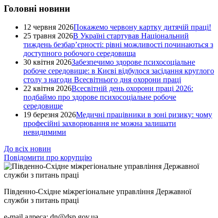
Головні новини
12 червня 2026
Покажемо червону картку дитячій праці!
25 травня 2026
В Україні стартував Національний
тиждень безбар’єрності: рівні можливості починаються з
доступного робочого середовища
30 квітня 2026
Забезпечимо здорове психосоціальне
робоче середовище: в Києві відбулося засідання круглого
столу з нагоди Всесвітнього дня охорони праці
22 квітня 2026
Всесвітній день охорони праці 2026:
подбаймо про здорове психосоціальне робоче
середовище
19 березня 2026
Медичні працівники в зоні ризику: чому
професійні захворювання не можна залишати
невидимими
До всіх новин
Повідомити про корупцію
Південно-Східне міжрегіональне управління Державної
служби з питань праці
e-mail адреса: dn@dsp.gov.ua