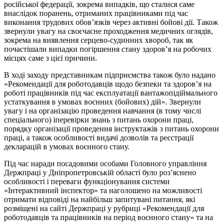
російської федерації, зокрема випадків, що сталися саме
внаслідок поранень, отриманих працівниками під час
виконання трудових обов’язків через активні бойові дії. Також
звернули увагу на своєчасне проходження медичних оглядів,
зокрема на виявлення серцево-судинних хвороб, так як
почастішали випадки погіршення стану здоров’я на робочих
місцях саме з цієї причини.
В ході заходу представникам підприємства також було надано
«Рекомендації для роботодавців щодо безпеки та здоров’я на
роботі працівників під час експлуатації вантажопідіймального
устаткування в умовах воєнних (бойових) дій». Звернули
увагу і на організацію проведення навчання (в тому числі
спеціального) іперевірки знань з питань охорони праці,
порядку організації проведення інструктажів з питань охорони
праці, а також особливості видачі дозволів та реєстрації
декларацій в умовах воєнного стану.
Під час наради посадовими особами Головного управління
Держпраці у Дніпропетровській області було роз’яснено
особливості і переваги функціонування системи
«Інтерактивний інспектор» та наголошено на можливості
отримати відповіді на найбільш запитувані питання, які
розміщені на сайті Держпраці у рубриці «Рекомендації для
роботодавців та працівників на період воєнного стану» та на