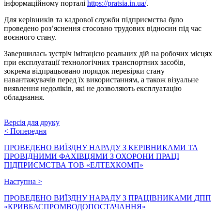
інформаційному порталі
https://pratsia.in.ua/
.
Для керівників та кадрової служби підприємства було
проведено роз’яснення стосовно трудових відносин під час
воєнного стану.
Завершилась зустріч імітацією реальних дій на робочих місцях
при експлуатації технологічних транспортних засобів,
зокрема відпрацьовано порядок перевірки стану
навантажувачів перед їх використанням, а також візуальне
виявлення недоліків, які не дозволяють експлуатацію
обладнання.
Версія для друку
<
Попередня
ПРОВЕДЕНО ВИЇЗДНУ НАРАДУ З КЕРІВНИКАМИ ТА
ПРОВІДНИМИ ФАХІВЦЯМИ З ОХОРОНИ ПРАЦІ
ПІДПРИЄМСТВА ТОВ «ЕЛТЕХКОМП»
Наступна
>
ПРОВЕДЕНО ВИЇЗДНУ НАРАДУ З ПРАЦІВНИКАМИ ДПП
«КРИВБАСПРОМВОДОПОСТАЧАННЯ»