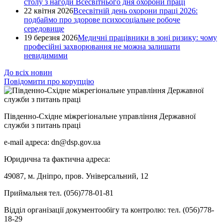
столу з нагоди Всесвітнього дня охорони праці
22 квітня 2026
Всесвітній день охорони праці 2026:
подбаймо про здорове психосоціальне робоче
середовище
19 березня 2026
Медичні працівники в зоні ризику: чому
професійні захворювання не можна залишати
невидимими
До всіх новин
Повідомити про корупцію
Південно-Східне міжрегіональне управління Державної
служби з питань праці
e-mail адреса: dn@dsp.gov.ua
Юридична та фактична адреса:
49087, м. Дніпро, пров. Універсальний, 12
Приймальня тел. (056)778-01-81
Відділ організації документообігу та контролю: тел. (056)778-
18-29