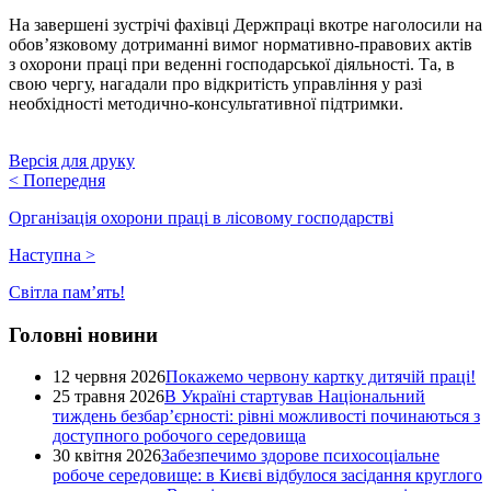
На завершені зустрічі фахівці Держпраці вкотре наголосили на
обов’язковому дотриманні вимог нормативно-правових актів
з охорони праці при веденні господарської діяльності. Та, в
свою чергу, нагадали про відкритість управління у разі
необхідності методично-консультативної підтримки.
Версія для друку
<
Попередня
Організація охорони праці в лісовому господарстві
Наступна
>
Світла пам’ять!
Головні новини
12 червня 2026
Покажемо червону картку дитячій праці!
25 травня 2026
В Україні стартував Національний
тиждень безбар’єрності: рівні можливості починаються з
доступного робочого середовища
30 квітня 2026
Забезпечимо здорове психосоціальне
робоче середовище: в Києві відбулося засідання круглого