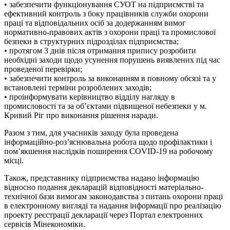
• забезпечити функціонування СУОТ на підприємстві та
ефективний контроль з боку працівників служби охорони
праці та відповідальних осіб за додержанням вимог
нормативно-правових актів з охорони праці та промислової
безпеки в структурних підрозділах підприємства;
• протягом 3 днів після отримання припису розробити
необхідні заходи щодо усунення порушень виявлених під час
проведеної перевірки;
• забезпечити контроль за виконанням в повному обсязі та у
встановлені терміни розроблених заходів;
• проінформувати керівництво відділу нагляду в
промисловості та за об’єктами підвищеної небезпеки у м.
Кривий Ріг про виконання рішення наради.
Разом з тим, для учасників заходу була проведена
інформаційно-роз’яснювальна робота щодо профілактики і
пом’якшення наслідків поширення COVID-19 на робочому
місці.
Також, представнику підприємства надано інформацію
відносно подання декларацій відповідності матеріально-
технічної бази вимогам законодавства з питань охорони праці
в електронному вигляді та надання інформації про реалізацію
проекту реєстрації декларації через Портал електронних
сервісів Мінекономіки.