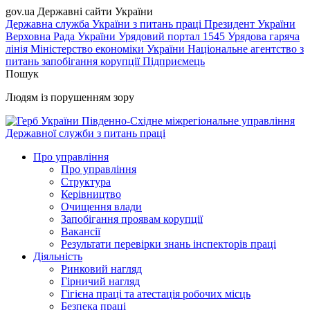
gov.ua
Державні сайти України
Державна служба України з питань праці
Президент України
Верховна Рада України
Урядовий портал
1545 Урядова гаряча
лінія
Міністерство економіки України
Національне агентство з
питань запобігання корупції
Підприємець
Пошук
Людям із порушенням зору
Південно-Східне міжрегіональне управління
Державної служби з питань праці
Про управління
Про управління
Структура
Керівництво
Очищення влади
Запобігання проявам корупції
Вакансії
Результати перевірки знань інспекторів праці
Діяльність
Ринковий нагляд
Гірничий нагляд
Гігієна праці та атестація робочих місць
Безпека праці