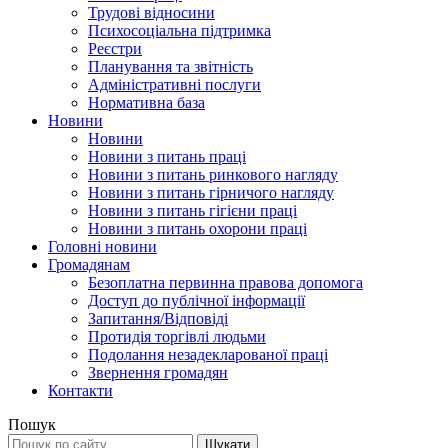
Трудові відносини
Психосоціальна підтримка
Реєстри
Планування та звітність
Адміністративні послуги
Нормативна база
Новини
Новини
Новини з питань праці
Новини з питань ринкового нагляду
Новини з питань гірничого нагляду
Новини з питань гігієни праці
Новини з питань охорони праці
Головні новини
Громадянам
Безоплатна первинна правова допомога
Доступ до публічної інформації
Запитання/Відповіді
Протидія торгівлі людьми
Подолання незадекларованої праці
Звернення громадян
Контакти
Пошук