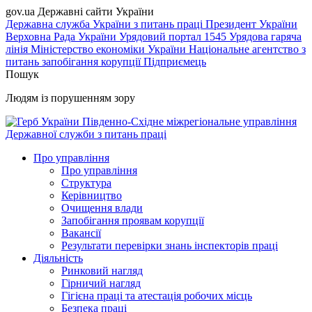
gov.ua
Державні сайти України
Державна служба України з питань праці
Президент України
Верховна Рада України
Урядовий портал
1545 Урядова гаряча
лінія
Міністерство економіки України
Національне агентство з
питань запобігання корупції
Підприємець
Пошук
Людям із порушенням зору
Південно-Східне міжрегіональне управління
Державної служби з питань праці
Про управління
Про управління
Структура
Керівництво
Очищення влади
Запобігання проявам корупції
Вакансії
Результати перевірки знань інспекторів праці
Діяльність
Ринковий нагляд
Гірничий нагляд
Гігієна праці та атестація робочих місць
Безпека праці