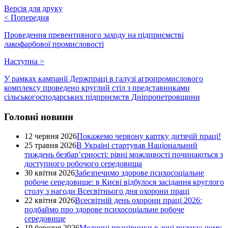
Версія для друку
<
Попередня
Проведення превентивного заходу на підприємстві
лакофарбової промисловості
Наступна
>
У рамках кампанії Держпраці в галузі агропромислового
комплексу проведено круглий стіл з представниками
сільськогосподарських підприємств Дніпропетровщини
Головні новини
12 червня 2026
Покажемо червону картку дитячій праці!
25 травня 2026
В Україні стартував Національний
тиждень безбар’єрності: рівні можливості починаються з
доступного робочого середовища
30 квітня 2026
Забезпечимо здорове психосоціальне
робоче середовище: в Києві відбулося засідання круглого
столу з нагоди Всесвітнього дня охорони праці
22 квітня 2026
Всесвітній день охорони праці 2026:
подбаймо про здорове психосоціальне робоче
середовище
19 березня 2026
Медичні працівники в зоні ризику: чому