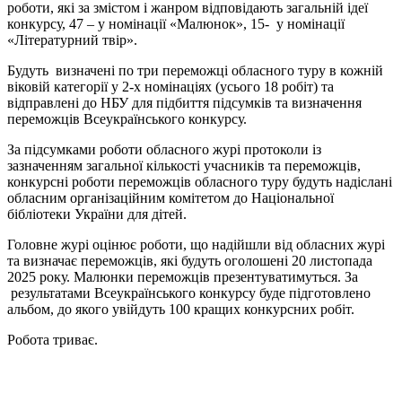
роботи, які за змістом і жанром відповідають загальній ідеї
конкурсу, 47 – у номінації «Малюнок», 15- у номінації
«Літературний твір».
Будуть визначені по три переможці обласного туру в кожній
віковій категорії у 2-х номінаціях (усього 18 робіт) та
відправлені до НБУ для підбиття підсумків та визначення
переможців Всеукраїнського конкурсу.
За підсумками роботи обласного журі протоколи із
зазначенням загальної кількості учасників та переможців,
конкурсні роботи переможців обласного туру будуть надіслані
обласним організаційним комітетом до Національної
бібліотеки України для дітей.
Головне журі оцінює роботи, що надійшли від обласних журі
та визначає переможців, які будуть оголошені 20 листопада
2025 року. Малюнки переможців презентуватимуться. За
результатами Всеукраїнського конкурсу буде підготовлено
альбом, до якого увійдуть 100 кращих конкурсних робіт.
Робота триває.