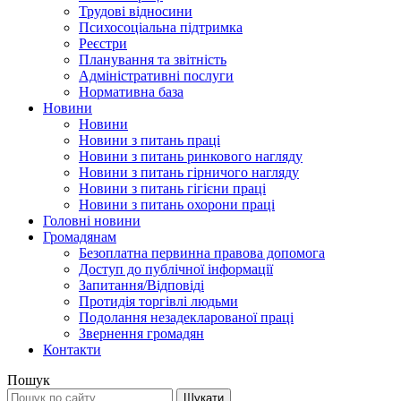
Трудові відносини
Психосоціальна підтримка
Реєстри
Планування та звітність
Адміністративні послуги
Нормативна база
Новини
Новини
Новини з питань праці
Новини з питань ринкового нагляду
Новини з питань гірничого нагляду
Новини з питань гігієни праці
Новини з питань охорони праці
Головні новини
Громадянам
Безоплатна первинна правова допомога
Доступ до публічної інформації
Запитання/Відповіді
Протидія торгівлі людьми
Подолання незадекларованої праці
Звернення громадян
Контакти
Пошук