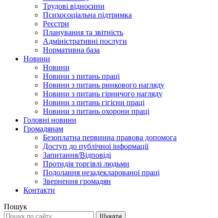
Трудові відносини
Психосоціальна підтримка
Реєстри
Планування та звітність
Адміністративні послуги
Нормативна база
Новини
Новини
Новини з питань праці
Новини з питань ринкового нагляду
Новини з питань гірничого нагляду
Новини з питань гігієни праці
Новини з питань охорони праці
Головні новини
Громадянам
Безоплатна первинна правова допомога
Доступ до публічної інформації
Запитання/Відповіді
Протидія торгівлі людьми
Подолання незадекларованої праці
Звернення громадян
Контакти
Пошук