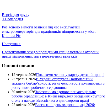
Версія для друку
<
Попередня
Роз’яснено вимоги безпеки під час експлуатації
електрогенераторів для працівників підприємства у місті
Кривий Ріг
Наступна
>
Превентивний захід з провідними спеціалістами з охорони
праці підприємництва з перевезення вантажів
Головні новини
12 червня 2026
Покажемо червону картку дитячій праці!
25 травня 2026
В Україні стартував Національний
тиждень безбар’єрності: рівні можливості починаються з
доступного робочого середовища
30 квітня 2026
Забезпечимо здорове психосоціальне
робоче середовище: в Києві відбулося засідання круглого
столу з нагоди Всесвітнього дня охорони праці
22 квітня 2026
Всесвітній день охорони праці 2026: