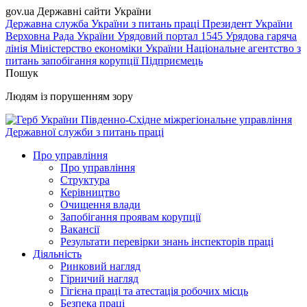
gov.ua
Державні сайти України
Державна служба України з питань праці
Президент України
Верховна Рада України
Урядовий портал
1545 Урядова гаряча
лінія
Міністерство економіки України
Національне агентство з
питань запобігання корупції
Підприємець
Пошук
Людям із порушенням зору
Південно-Східне міжрегіональне управління
Державної служби з питань праці
Про управління
Про управління
Структура
Керівництво
Очищення влади
Запобігання проявам корупції
Вакансії
Результати перевірки знань інспекторів праці
Діяльність
Ринковий нагляд
Гірничий нагляд
Гігієна праці та атестація робочих місць
Безпека праці