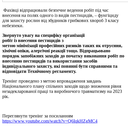
Фахівці відпрацювали безпечне ведення робіт під час
внесення на полях одного із видів пестицидів, – фунгіциду
для захисту рослин від збудників грибкових хвороб 3 класу
небезпеки.
З
вернуто увагу на
специфік
у
організації
робіт
із
внесенн
я
пестицидів
з
метою
мінімізації
професійних ризиків таких як отруєння,
хімічні опіки, алергічні реакці
ї
тощо. Відпрацьовано
порядок
запобіжних заходів до початку виконання робіт по
внесенню пестицидів та використання
засобів
індивідуального захисту,
які повинні бути справн
ими
та
відповідати Технічному регламенту
.
Тренінг проведено з метою впровадження завдань
Національного плану спільних заходів щодо зниження рівня
незадекларованої праці та виробничого травматизму на 2023
рік.
Переглянути тренінг за посиланням
https://www.youtube.com/watch?v=Q6IqkHZgMC4