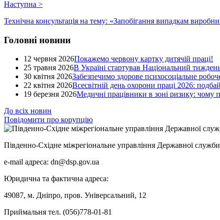
Наступна
>
Технічна консультація на тему: «Запобігання випадкам виробн
Головні новини
12 червня 2026
Покажемо червону картку дитячій праці!
25 травня 2026
В Україні стартував Національний тиждень
30 квітня 2026
Забезпечимо здорове психосоціальне робоче
22 квітня 2026
Всесвітній день охорони праці 2026: подба
19 березня 2026
Медичні працівники в зоні ризику: чому
До всіх новин
Повідомити про корупцію
Південно-Східне міжрегіональне управління Державної служби 
e-mail адреса: dn@dsp.gov.ua
Юридична та фактична адреса:
49087, м. Дніпро, пров. Універсальний, 12
Приймальня тел. (056)778-01-81