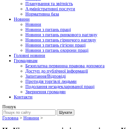
Планування та звітність
Адміністративні послуги
Нормативна база
Новини
Новини
Новини з питань праці
Новини з питань ринкового нагляду
Новини з питань гірничого нагляду
Новини з питань гігієни праці
Новини з питань охорони праці
Головні новини
Громадянам
Безоплатна первинна правова допомога
Доступ до публічної інформації
Запитання/Відповіді
Протидія торгівлі людьми
Подолання незадекларованої праці
Звернення громадян
Контакти
Пошук
Головна
>
Новини
>