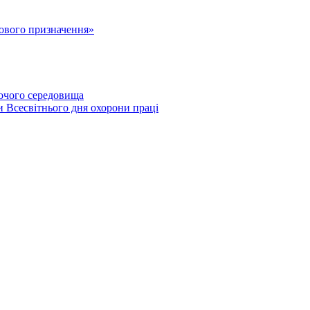
лового призначення»
бочого середовища
и Всесвітнього дня охорони праці