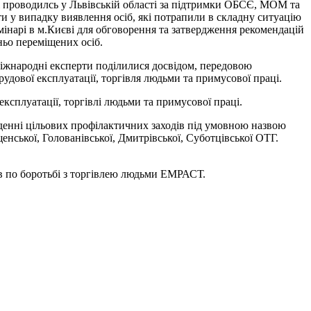
кі проводилсь у Львівській області за підтримки ОБСЄ, МОМ та
ти у випадку виявлення осіб, які потрапили в складну ситуацію
емінарі в м.Києві для обговорення та затвердження рекомендацій
ньо переміщених осіб.
Міжнародні експерти поділилися досвідом, передовою
удової експлуатації, торгівля людьми та примусової праці.
ксплуатації, торгівлі людьми та примусової праці.
еденні цільових профілактичних заходів під умовною назвою
енської, Голованівської, Дмитрівської, Суботцівської ОТГ.
ів по боротьбі з торгівлею людьми ЕМРАСТ.