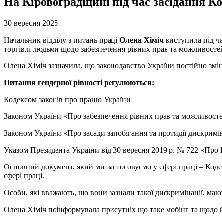
На Кіровоградщині під час засідання Ко
30 вересня 2025
Начальник відділу з питань праці
Олена Хіміч
виступила під ча
торгівлі людьми щодо забезпечення рівних прав та можливостей 
Олена Хіміч зазначила, що законодавство України постійно змі
Питання гендерної рівності регулюються:
Кодексом законів про працю України
Законом України «Про забезпечення рівних прав та можливостей
Законом України «Про засади запобігання та протидії дискримін
Указом Президента України від 30 вересня 2019 р. № 722 «Про Ц
Основний документ, який ми застосовуємо у сфері праці – Коде
сфері праці.
Особи, які вважають, що вони зазнали такої дискримінації, маю
Олена Хіміч поінформувала присутніх що таке мобінг та щодо й