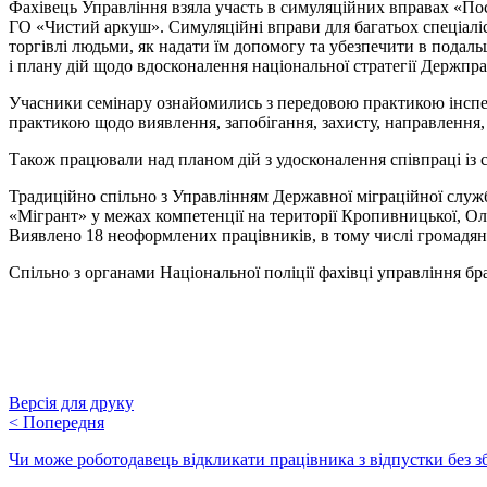
Фахівець Управління взяла участь в симуляційних вправах «Поси
ГО «Чистий аркуш». Симуляційні вправи для багатьох спеціаліст
торгівлі людьми, як надати їм допомогу та убезпечити в подаль
і плану дій щодо вдосконалення національної стратегії Держпра
Учасники семінару ознайомились з передовою практикою інспекц
практикою щодо виявлення, запобігання, захисту, направлення, 
Також працювали над планом дій з удосконалення співпраці із с
Традиційно спільно з Управлінням Державної міграційної служб
«Мігрант» у межах компетенції на території Кропивницької, Оле
Виявлено 18 неоформлених працівників, в тому числі громадян
Спільно з органами Національної поліції фахівці управління б
Версія для друку
<
Попередня
Чи може роботодавець відкликати працівника з відпустки без з