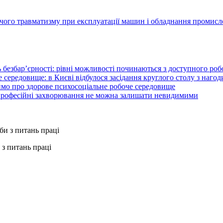
ичого травматизму при експлуатації машин і обладнання промис
 безбар’єрності: рівні можливості починаються з доступного ро
 середовище: в Києві відбулося засідання круглого столу з нагод
ймо про здорове психосоціальне робоче середовище
 професійні захворювання не можна залишати невидимими
з питань праці