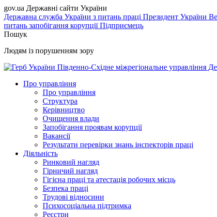
gov.ua
Державні сайти України
Державна служба України з питань праці
Президент України
Ве
питань запобігання корупції
Підприємець
Пошук
Людям із порушенням зору
Південно-Східне міжрегіональне управління Де
Про управління
Про управління
Структура
Керівництво
Очищення влади
Запобігання проявам корупції
Вакансії
Результати перевірки знань інспекторів праці
Діяльність
Ринковий нагляд
Гірничий нагляд
Гігієна праці та атестація робочих місць
Безпека праці
Трудові відносини
Психосоціальна підтримка
Реєстри