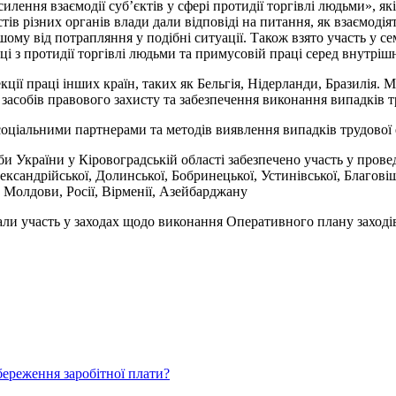
лення взаємодії суб’єктів у сфері протидії торгівлі людьми», я
ів різних органів влади дали відповіді на питання, як взаємодія
шому від потрапляння у подібні ситуації. Також взято участь у с
ці з протидії торгівлі людьми та примусовій праці серед внутріш
ії праці інших країн, таких як Бельгія, Нідерланди, Бразилія. 
засобів правового захисту та забезпечення виконання випадків тр
оціальними партнерами та методів виявлення випадків трудової е
и України у Кіровоградській області забезпечено участь у пров
ксандрійської, Долинської, Бобринецької, Устинівської, Благовіщ
 Молдови, Росії, Вірменії, Азейбарджану
рали участь у заходах щодо виконання Оперативного плану заход
береження заробітної плати?