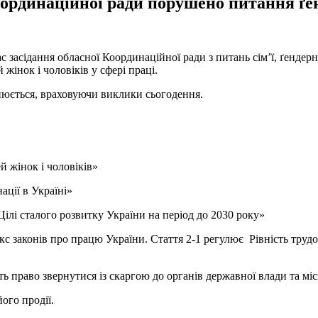
ординаційної ради порушено питання ґенд
с засідання обласної Координаційної ради з питань сім’ї, ґендерн
жінок і чоловіків у сфері праці.
нюється, враховуючи виклики сьогодення.
 жінок і чоловіків»
ації в Україні»
ілі сталого розвитку України на період до 2030 року»
кс законів про працю України. Стаття 2-1 регулює Рівність тру
ть право звернутися із скаргою до органів державної влади та м
ого продії.