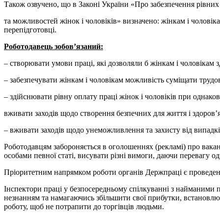
Також озвучено, що в Законі України «Про забезпечення рівних
та можливостей жінок і чоловіків» визначено: жінкам і чоловік
перепідготовці.
Роботодавець зобов’язаний:
– створювати умови праці, які дозволяли б жінкам і чоловікам з
– забезпечувати жінкам і чоловікам можливість суміщати трудов
– здійснювати рівну оплату праці жінок і чоловіків при однаков
вживати заходів щодо створення безпечних для життя і здоров’я
– вживати заходів щодо унеможливлення та захисту від випадків
Роботодавцям забороняється в оголошеннях (рекламі) про вака
особами певної статі, висувати різні вимоги, даючи перевагу од
Пріоритетним напрямком роботи органів Держпраці є проведен
Інспектори праці у безпосередньому спілкуванні з найманими
незнанням та намагаючись збільшити свої прибутки, встановлює 
роботу, щоб не потрапити до торгівців людьми.