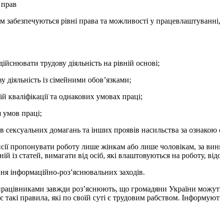
 прав
ам забезпечуються рівні права та можливості у працевлаштуванні, 
дійснювати трудову діяльність на рівній основі;
у діяльність із сімейними обов’язками;
ій кваліфікації та однакових умовах праці;
 умов праці;
 сексуальних домагань та інших проявів насильства за ознакою с
нсії пропонувати роботу лише жінкам або лише чоловікам, за ви
ній із статей, вимагати від осіб, які влаштовуються на роботу, в
ня інформаційно-роз’яснювальних заходів.
 працівниками завжди роз’яснюють, що громадяни України можут
такі правила, які по своїй суті є трудовим рабством. Інформуют