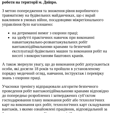
роботи на території м. Дніпро.
З метою попередження та зниження рівня виробничого
травматизму на будівельних майданчиках, що є вкрай
важливим в умовах війни, посадовцями міжрегіонального
управління було наголошено:
на дотриманні вимог з охорони праці;
на здобутті практичних навичок при виконанні
навантажувально-розвантажувальних робіт
вантажопідіймальними кранами та безпечній
експлуатації будівельних машин та виконання робіт на
висоті з використанням баштових кранів.
А також звернули увагу, що до виконання робіт допускаються
особи, які досягли 18 років та пройшли в установленому
порядку медичний огляд, навчання, інструктаж і перевірку
знань з охорони праці.
Учасники тренінгу відпрацювали алгоритм безпечного
проведення робіт вантажопідіймальними кранами відповідно
до попередньо розроблених і затверджених суб’єктом
господарювання плану виконання робіт або технологічних
карт на виконання цих робіт, технологічних карт складування
вантажів, з якими ознайомлені працівник, відповідальний за