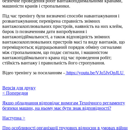
безпечне проведення робіт вантажопідіймальними кранами,
машиністи кранів і стропальники.
Під час тренінгу були визначені способи навантажування і
розвантажування; перевірена справність знімних
вантажозахоплювальних пристроїв, наявність на них клейм,
бирок із позначенням дати випробування і
вантажопідіймальності, а також відповідність знімних
вантажозахоплювальних пристроїв масі та виду вантажів, що
переміщуються; відпрацьований порядок обміну сигналами
між стропальником, що подає сигнали, і машиністом
вантажопідіймального крана під час проведення робіт;
стійкість вантажу і правильність його стропування.
Відео тренінгу за посиланням –
https://youtu.be/VJo5JvQpJLU
Версія для друку
<
Попередня
Якщо обладнання відповідає вимогам Технічного регламенту
безпеки машин, на ньому має бути знак відповідності?
Наступна
>
Про особливості організації трудових відносин в умовах війни