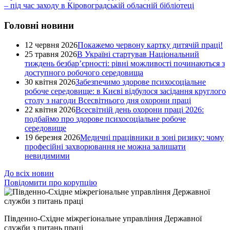
– під час заходу в Кіровоградській обласній бібліотеці
Головні новини
12 червня 2026
Покажемо червону картку дитячій праці!
25 травня 2026
В Україні стартував Національний
тиждень безбар’єрності: рівні можливості починаються з
доступного робочого середовища
30 квітня 2026
Забезпечимо здорове психосоціальне
робоче середовище: в Києві відбулося засідання круглого
столу з нагоди Всесвітнього дня охорони праці
22 квітня 2026
Всесвітній день охорони праці 2026:
подбаймо про здорове психосоціальне робоче
середовище
19 березня 2026
Медичні працівники в зоні ризику: чому
професійні захворювання не можна залишати
невидимими
До всіх новин
Повідомити про корупцію
Південно-Східне міжрегіональне управління Державної
служби з питань праці