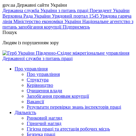
gov.ua
Державні сайти України
Державна служба України з питань праці
Президент України
Верховна Рада України
Урядовий портал
1545 Урядова гаряча
лінія
Міністерство економіки України
Національне агентство з
питань запобігання корупції
Підприємець
Пошук
Людям із порушенням зору
Південно-Східне міжрегіональне управління
Державної служби з питань праці
Про управління
Про управління
Структура
Керівництво
Очищення влади
Запобігання проявам корупції
Вакансії
Результати перевірки знань інспекторів праці
Діяльність
Ринковий нагляд
Гірничий нагляд
Гігієна праці та атестація робочих місць
Безпека праці