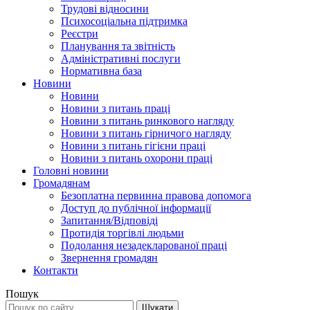
Трудові відносини
Психосоціальна підтримка
Реєстри
Планування та звітність
Адміністративні послуги
Нормативна база
Новини
Новини
Новини з питань праці
Новини з питань ринкового нагляду
Новини з питань гірничого нагляду
Новини з питань гігієни праці
Новини з питань охорони праці
Головні новини
Громадянам
Безоплатна первинна правова допомога
Доступ до публічної інформації
Запитання/Відповіді
Протидія торгівлі людьми
Подолання незадекларованої праці
Звернення громадян
Контакти
Пошук