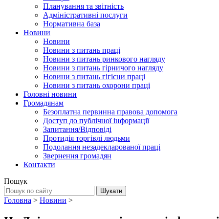
Планування та звітність
Адміністративні послуги
Нормативна база
Новини
Новини
Новини з питань праці
Новини з питань ринкового нагляду
Новини з питань гірничого нагляду
Новини з питань гігієни праці
Новини з питань охорони праці
Головні новини
Громадянам
Безоплатна первинна правова допомога
Доступ до публічної інформації
Запитання/Відповіді
Протидія торгівлі людьми
Подолання незадекларованої праці
Звернення громадян
Контакти
Пошук
Головна
>
Новини
>