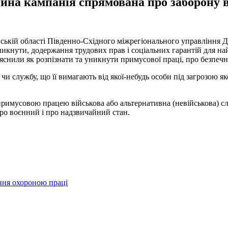
йна кампанія спрямована про заборону 
ській області Південно-Східного міжрегіонального управління Д
уникнути, додержання трудових прав і соціальних гарантій для н
яснили як розпізнати та уникнути примусової праці, про безпечні
чи службу, що її вимагають від якої-небудь особи під загрозою як
римусовою працею військова або альтернативна (невійськова) сл
про воєнний і про надзвичайний стан.
ння охороною праці