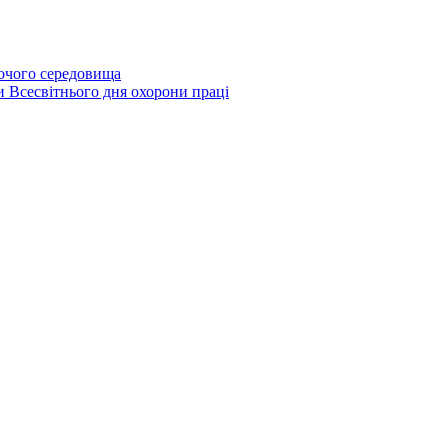
бочого середовища
и Всесвітнього дня охорони праці