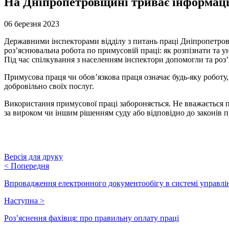
На Дніпропетровщині триває інформаці
06 березня 2023
Державними інспекторами відділу з питань праці Дніпропетров
роз’яснювальна робота по примусовій праці: як розпізнати та 
Під час спілкування з населенням інспектори допомогли та роз’
Примусова праця чи обов’язкова праця означає будь-яку роботу, 
добровільно своїх послуг.
Використання примусової праці забороняється. Не вважається п
за вироком чи іншим рішенням суду або відповідно до законів 
Версія для друку
<
Попередня
Впровадження електронного документообігу в системі управлі
Наступна
>
Роз’яснення фахівця: про правильну оплату праці