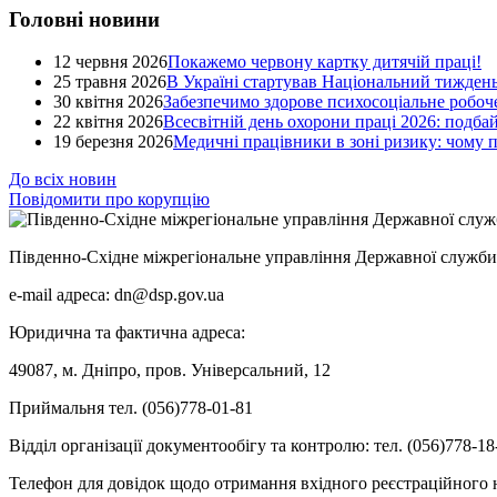
Головні новини
12 червня 2026
Покажемо червону картку дитячій праці!
25 травня 2026
В Україні стартував Національний тиждень
30 квітня 2026
Забезпечимо здорове психосоціальне робоче
22 квітня 2026
Всесвітній день охорони праці 2026: подба
19 березня 2026
Медичні працівники в зоні ризику: чому
До всіх новин
Повідомити про корупцію
Південно-Східне міжрегіональне управління Державної служби 
e-mail адреса: dn@dsp.gov.ua
Юридична та фактична адреса:
49087, м. Дніпро, пров. Універсальний, 12
Приймальня тел. (056)778-01-81
Відділ організації документообігу та контролю: тел. (056)778-18
Телефон для довідок щодо отримання вхідного реєстраційного н