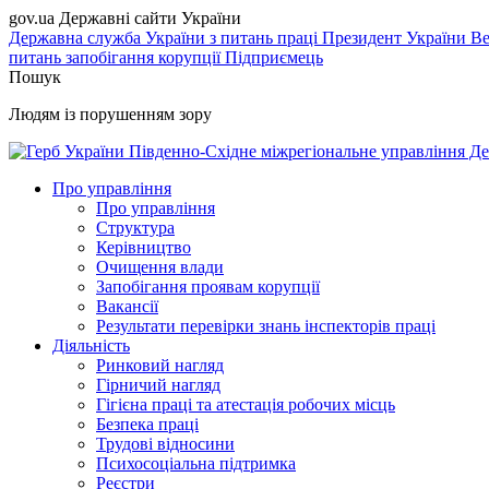
gov.ua
Державні сайти України
Державна служба України з питань праці
Президент України
Ве
питань запобігання корупції
Підприємець
Пошук
Людям із порушенням зору
Південно-Східне міжрегіональне управління Де
Про управління
Про управління
Структура
Керівництво
Очищення влади
Запобігання проявам корупції
Вакансії
Результати перевірки знань інспекторів праці
Діяльність
Ринковий нагляд
Гірничий нагляд
Гігієна праці та атестація робочих місць
Безпека праці
Трудові відносини
Психосоціальна підтримка
Реєстри