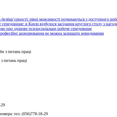
 безбар’єрності: рівні можливості починаються з доступного ро
 середовище: в Києві відбулося засідання круглого столу з нагод
ймо про здорове психосоціальне робоче середовище
 професійні захворювання не можна залишати невидимими
з питань праці
-29
омера: тел. (056)778-18-29