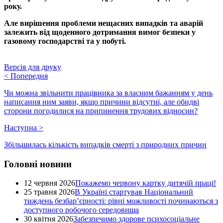
року.
Але вирішення проблеми нещасних випадків та аварій
залежить від щоденного дотримання вимог безпеки у
газовому господарстві та у побуті.
Версія для друку
<
Попередня
Чи можна звільнити працівника за власним бажанням у день
написання ним заяви, якщо причини відсутні, але обидві
сторони погодилися на припинення трудових відносин?
Наступна
>
Збільшилась кількість випадків смерті з природних причин
Головні новини
12 червня 2026
Покажемо червону картку дитячій праці!
25 травня 2026
В Україні стартував Національний
тиждень безбар’єрності: рівні можливості починаються з
доступного робочого середовища
30 квітня 2026
Забезпечимо здорове психосоціальне