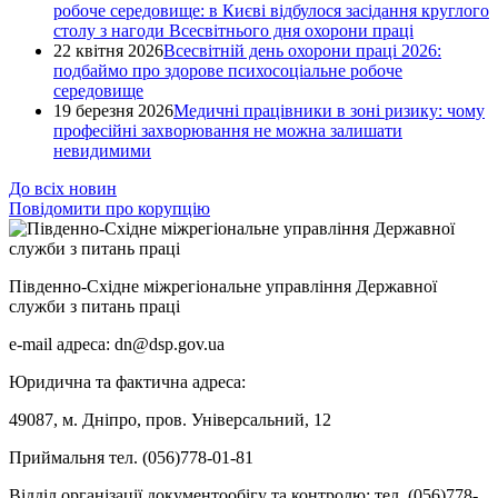
робоче середовище: в Києві відбулося засідання круглого
столу з нагоди Всесвітнього дня охорони праці
22 квітня 2026
Всесвітній день охорони праці 2026:
подбаймо про здорове психосоціальне робоче
середовище
19 березня 2026
Медичні працівники в зоні ризику: чому
професійні захворювання не можна залишати
невидимими
До всіх новин
Повідомити про корупцію
Південно-Східне міжрегіональне управління Державної
служби з питань праці
e-mail адреса: dn@dsp.gov.ua
Юридична та фактична адреса:
49087, м. Дніпро, пров. Універсальний, 12
Приймальня тел. (056)778-01-81
Відділ організації документообігу та контролю: тел. (056)778-