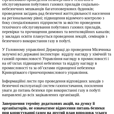
обслуговування побутових газових приладів соціально-
небезпечних мешканців багатоповерхових будинків;
проведення засідань рад безпечної життєдіяльності населення
на регіональному рівні; підвищення відомчого контролю з
боку спеціалізованих підприємств за якістю проведення
технічного обслуговування побутових газових приладів,
перевірки та прочищення димових та вентиляційних каналів;
у закладах освіти планується проведення лекцій, семінарів з
безпечного використання газу в побуті.
У Головному управлінні Держпраці до проведення Місячника
залучені всі державні інспектори відділу нагляду у хімічній та
газовій промисловості Управління нагляду в промисловості і
на об’єктах підвищеної небезпеки та відділу нагляду в
промисловості та за об’єктами підвищеної небезпеки
Криворізького гірничопромислового управління.
Інформаційні листи про проведення відповідних заходів з
безпечної експлуатації систем газопостачання, посилення
уваги до питань безпеки при використанні газу в побуті
направлені до всіх зацікавлених організацій.
Завершення терміну додаткових акцій, на думку її
організаторів, не означатиме віднесення питань безпеки
при користуванні газом на другий план впродовж усього