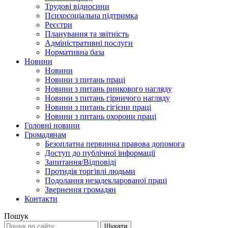
Трудові відносини
Психосоціальна підтримка
Реєстри
Планування та звітність
Адміністративні послуги
Нормативна база
Новини
Новини
Новини з питань праці
Новини з питань ринкового нагляду
Новини з питань гірничого нагляду
Новини з питань гігієни праці
Новини з питань охорони праці
Головні новини
Громадянам
Безоплатна первинна правова допомога
Доступ до публічної інформації
Запитання/Відповіді
Протидія торгівлі людьми
Подолання незадекларованої праці
Звернення громадян
Контакти
Пошук