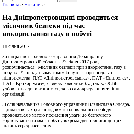
Головна
>
Новини
>
На Дніпропетровщині проводиться
місячник безпеки під час
використання газу в побуті
18 січня 2017
За ініціативи Головного управління Держпраці у
Дніпропетровській області з 23 січня 2017 року
розпочинається «Місячник безпеки при використанні газу в
побуті». Участь у ньому також беруть газорозподільчі
підприємства ПАТ «Дніпропетровськгаз», ПАТ «Дніпрогаз»,
ПАТ «Криворіжгаз», а також власники будинків, ОСББ,
учбові заклади, органи місцевого самоврядування та інші
організації.
Зі слів начальника Головного управління Владислава Снісара,
– додаткові заходи впродовж опалювального періоду
проводяться з метою посилення уваги до безпечного
користування газом в побуті, зокрема для пропаганди цих
питань серед населення.