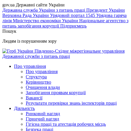
gov.ua
Державні сайти України
Державна служба України з питань праці
Президент України
Верховна Рада України
Урядовий портал
1545 Урядова гаряча
лінія
Міністерство економіки України
Національне агентство з
питань запобігання корупції
Підприємець
Пошук
Людям із порушенням зору
Південно-Східне міжрегіональне управління
Державної служби з питань праці
Про управління
Про управління
Структура
Керівництво
Очищення влади
Запобігання проявам корупції
Вакансії
Результати перевірки знань інспекторів праці
Діяльність
Ринковий нагляд
Гірничий нагляд
Гігієна праці та атестація робочих місць
Безпека праці