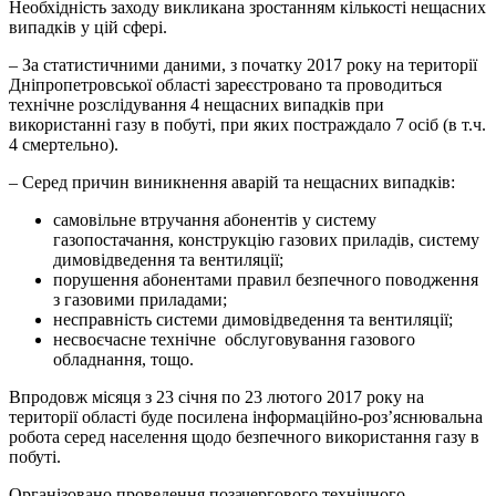
Необхідність заходу викликана зростанням кількості нещасних
випадків у цій сфері.
– За статистичними даними, з початку 2017 року на території
Дніпропетровської області зареєстровано та проводиться
технічне розслідування 4 нещасних випадків при
використанні газу в побуті, при яких постраждало 7 осіб (в т.ч.
4 смертельно).
– Серед причин виникнення аварій та нещасних випадків:
самовільне втручання абонентів у систему
газопостачання, конструкцію газових приладів, систему
димовідведення та вентиляції;
порушення абонентами правил безпечного поводження
з газовими приладами;
несправність системи димовідведення та вентиляції;
несвоєчасне технічне обслуговування газового
обладнання, тощо.
Впродовж місяця з 23 січня по 23 лютого 2017 року на
території області буде посилена інформаційно-роз’яснювальна
робота серед населення щодо безпечного використання газу в
побуті.
Організовано проведення позачергового технічного