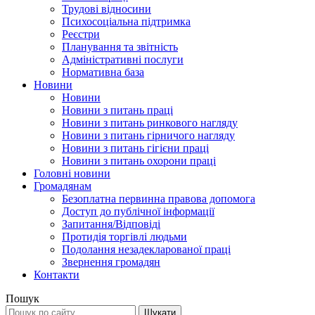
Трудові відносини
Психосоціальна підтримка
Реєстри
Планування та звітність
Адміністративні послуги
Нормативна база
Новини
Новини
Новини з питань праці
Новини з питань ринкового нагляду
Новини з питань гірничого нагляду
Новини з питань гігієни праці
Новини з питань охорони праці
Головні новини
Громадянам
Безоплатна первинна правова допомога
Доступ до публічної інформації
Запитання/Відповіді
Протидія торгівлі людьми
Подолання незадекларованої праці
Звернення громадян
Контакти
Пошук