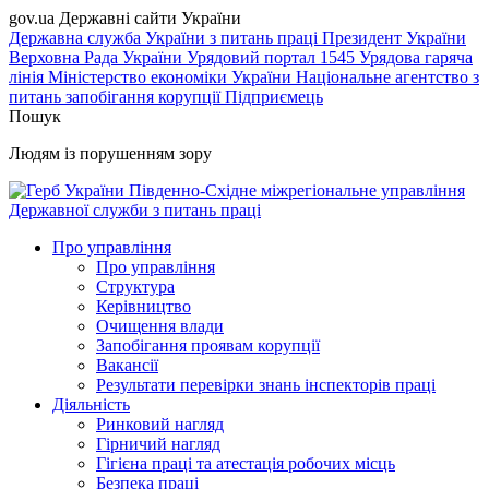
gov.ua
Державні сайти України
Державна служба України з питань праці
Президент України
Верховна Рада України
Урядовий портал
1545 Урядова гаряча
лінія
Міністерство економіки України
Національне агентство з
питань запобігання корупції
Підприємець
Пошук
Людям із порушенням зору
Південно-Східне міжрегіональне управління
Державної служби з питань праці
Про управління
Про управління
Структура
Керівництво
Очищення влади
Запобігання проявам корупції
Вакансії
Результати перевірки знань інспекторів праці
Діяльність
Ринковий нагляд
Гірничий нагляд
Гігієна праці та атестація робочих місць
Безпека праці