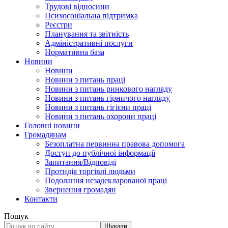
Трудові відносини
Психосоціальна підтримка
Реєстри
Планування та звітність
Адміністративні послуги
Нормативна база
Новини
Новини
Новини з питань праці
Новини з питань ринкового нагляду
Новини з питань гірничого нагляду
Новини з питань гігієни праці
Новини з питань охорони праці
Головні новини
Громадянам
Безоплатна первинна правова допомога
Доступ до публічної інформації
Запитання/Відповіді
Протидія торгівлі людьми
Подолання незадекларованої праці
Звернення громадян
Контакти
Пошук