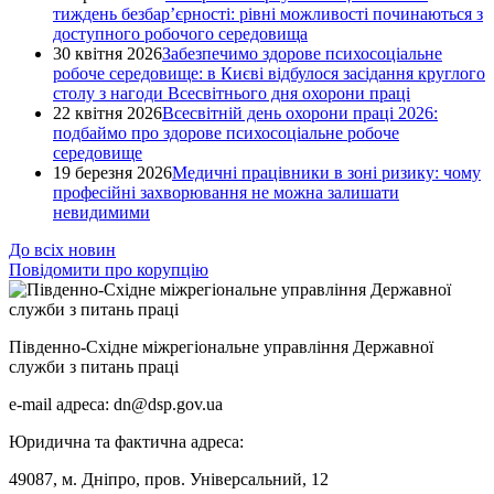
тиждень безбар’єрності: рівні можливості починаються з
доступного робочого середовища
30 квітня 2026
Забезпечимо здорове психосоціальне
робоче середовище: в Києві відбулося засідання круглого
столу з нагоди Всесвітнього дня охорони праці
22 квітня 2026
Всесвітній день охорони праці 2026:
подбаймо про здорове психосоціальне робоче
середовище
19 березня 2026
Медичні працівники в зоні ризику: чому
професійні захворювання не можна залишати
невидимими
До всіх новин
Повідомити про корупцію
Південно-Східне міжрегіональне управління Державної
служби з питань праці
e-mail адреса: dn@dsp.gov.ua
Юридична та фактична адреса:
49087, м. Дніпро, пров. Універсальний, 12