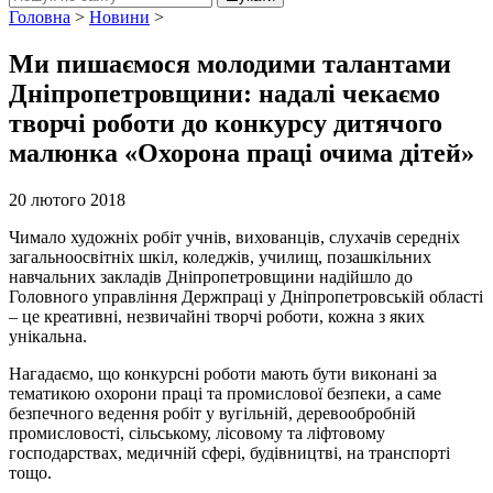
Головна
>
Новини
>
Ми пишаємося молодими талантами
Дніпропетровщини: надалі чекаємо
творчі роботи до конкурсу дитячого
малюнка «Охорона праці очима дітей»
20 лютого 2018
Чимало художніх робіт учнів, вихованців, слухачів середніх
загальноосвітніх шкіл, коледжів, училищ, позашкільних
навчальних закладів Дніпропетровщини надійшло до
Головного управління Держпраці у Дніпропетровській області
– це креативні, незвичайні творчі роботи, кожна з яких
унікальна.
Нагадаємо, що конкурсні роботи мають бути виконані за
тематикою охорони праці та промислової безпеки, а саме
безпечного ведення робіт у вугільній, деревообробній
промисловості, сільському, лісовому та ліфтовому
господарствах, медичній сфері, будівництві, на транспорті
тощо.