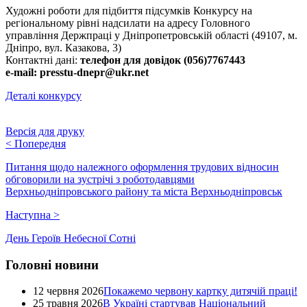
Художні роботи для підбиття підсумків Конкурсу на
регіональному рівні надсилати на адресу Головного
управління Держпраці у Дніпропетровській області (49107, м.
Дніпро, вул. Казакова, 3)
Контактні дані:
телефон для довідок (056)7767443
е-mail: presstu-dnepr@ukr.net
Деталі конкурсу
Версія для друку
<
Попередня
Питання щодо належного оформлення трудових відносин
обговорили на зустрічі з роботодавцями
Верхньодніпровського району та міста Верхньодніпровськ
Наступна
>
День Героїв Небесної Сотні
Головні новини
12 червня 2026
Покажемо червону картку дитячій праці!
25 травня 2026
В Україні стартував Національний