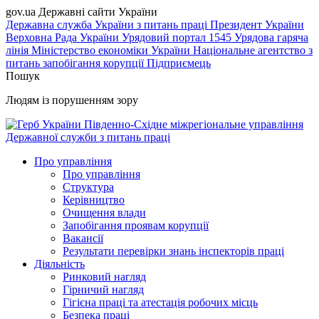
gov.ua
Державні сайти України
Державна служба України з питань праці
Президент України
Верховна Рада України
Урядовий портал
1545 Урядова гаряча
лінія
Міністерство економіки України
Національне агентство з
питань запобігання корупції
Підприємець
Пошук
Людям із порушенням зору
Південно-Східне міжрегіональне управління
Державної служби з питань праці
Про управління
Про управління
Структура
Керівництво
Очищення влади
Запобігання проявам корупції
Вакансії
Результати перевірки знань інспекторів праці
Діяльність
Ринковий нагляд
Гірничий нагляд
Гігієна праці та атестація робочих місць
Безпека праці