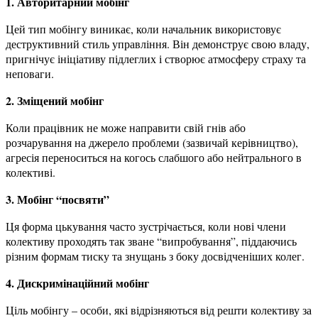
1. Авторитарний мобінг
Цей тип мобінгу виникає, коли начальник використовує
деструктивний стиль управління. Він демонструє свою владу,
пригнічує ініціативу підлеглих і створює атмосферу страху та
неповаги.
2. Зміщений мобінг
Коли працівник не може направити свій гнів або
розчарування на джерело проблеми (зазвичай керівництво),
агресія переноситься на когось слабшого або нейтрального в
колективі.
3. Мобінг “посвяти”
Ця форма цькування часто зустрічається, коли нові члени
колективу проходять так зване “випробування”, піддаючись
різним формам тиску та знущань з боку досвідченіших колег.
4. Дискримінаційний мобінг
Ціль мобінгу – особи, які відрізняються від решти колективу за