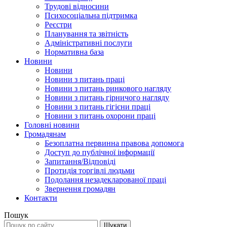
Трудові відносини
Психосоціальна підтримка
Реєстри
Планування та звітність
Адміністративні послуги
Нормативна база
Новини
Новини
Новини з питань праці
Новини з питань ринкового нагляду
Новини з питань гірничого нагляду
Новини з питань гігієни праці
Новини з питань охорони праці
Головні новини
Громадянам
Безоплатна первинна правова допомога
Доступ до публічної інформації
Запитання/Відповіді
Протидія торгівлі людьми
Подолання незадекларованої праці
Звернення громадян
Контакти
Пошук