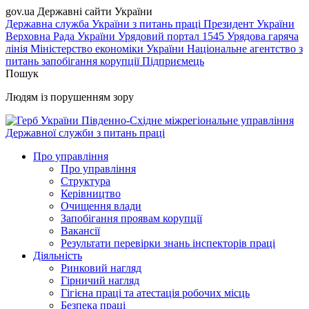
gov.ua
Державні сайти України
Державна служба України з питань праці
Президент України
Верховна Рада України
Урядовий портал
1545 Урядова гаряча
лінія
Міністерство економіки України
Національне агентство з
питань запобігання корупції
Підприємець
Пошук
Людям із порушенням зору
Південно-Східне міжрегіональне управління
Державної служби з питань праці
Про управління
Про управління
Структура
Керівництво
Очищення влади
Запобігання проявам корупції
Вакансії
Результати перевірки знань інспекторів праці
Діяльність
Ринковий нагляд
Гірничий нагляд
Гігієна праці та атестація робочих місць
Безпека праці