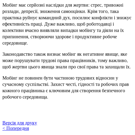
Мобінг має серйозні наслідки для жертви: стрес, тривожні
розлади, депресії, зниження самооцінки. Крім того, така
практика руйнує командний дух, посилює конфлікти і знижує
ефективність праці. Дуже важливо, щоб роботодавці і
колективи вчасно виявляли випадки мобінгу та діяли на їх
припинення, створюючи здорове і продуктивне робоче
середовище.
Законодавство також визнає мобінг як негативне явище, яке
може порушувати трудові права працівників, тому важливо,
щоб жертви цього явища знали про свої права та захищали їх.
Мобінг не повинен бути частиною трудових відносин у
сучасному суспільстві. Захист честі, гідності та робочих прав
кожного працівника є ключовим для створення безпечного
робочого середовища.
Версія для друку
<
Попередня