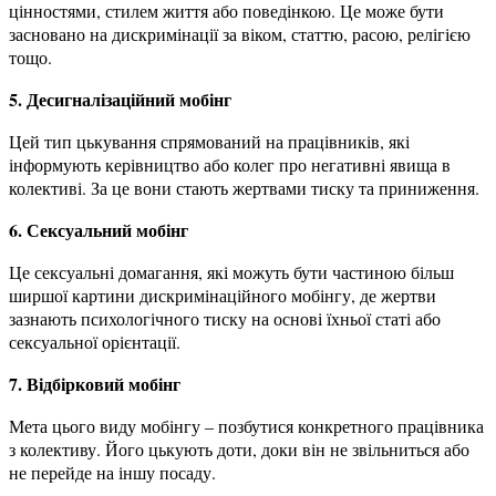
цінностями, стилем життя або поведінкою. Це може бути
засновано на дискримінації за віком, статтю, расою, релігією
тощо.
5. Десигналізаційний мобінг
Цей тип цькування спрямований на працівників, які
інформують керівництво або колег про негативні явища в
колективі. За це вони стають жертвами тиску та приниження.
6. Сексуальний мобінг
Це сексуальні домагання, які можуть бути частиною більш
ширшої картини дискримінаційного мобінгу, де жертви
зазнають психологічного тиску на основі їхньої статі або
сексуальної орієнтації.
7. Відбірковий мобінг
Мета цього виду мобінгу – позбутися конкретного працівника
з колективу. Його цькують доти, доки він не звільниться або
не перейде на іншу посаду.