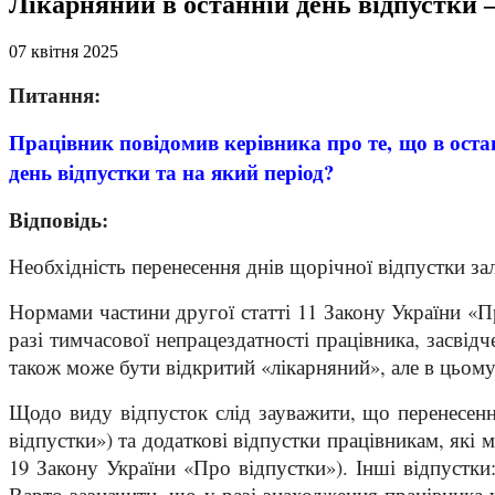
Лікарняний в останній день відпустки 
07 квітня 2025
Питання:
Працівник повідомив керівника про те, що в оста
день відпустки та на який період?
Відповідь:
Необхідність перенесення днів щорічної відпустки зал
Нормами частини другої статті 11 Закону України «П
разі тимчасової непрацездатності працівника, засвід
також може бути відкритий «лікарняний», але в цьому
Щодо виду відпусток слід зауважити, що перенесенн
відпустки») та додаткові відпустки працівникам, які
19 Закону України «Про відпустки»). Інші відпустки:
Варто зазначити, що у разі знаходження працівника у