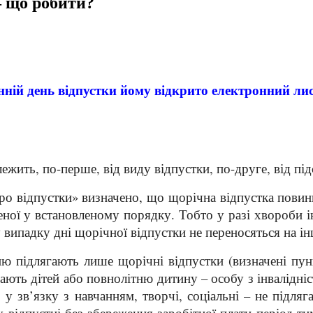
– що робити?
нній день відпустки йому відкрито електронний лис
ежить, по-перше, від виду відпустки, по-друге, від під
ро відпустки» визначено, що щорічна відпустка повин
ченої у встановленому порядку. Тобто у разі хвороби 
 випадку дні щорічної відпустки не переносяться на ін
ю підлягають лише щорічні відпустки (визначені пун
 мають дітей або повнолітню дитину – особу з інвалідн
 у зв’язку з навчанням, творчі, соціальні – не підля
 відпустці без збереження заробітної плати період тим