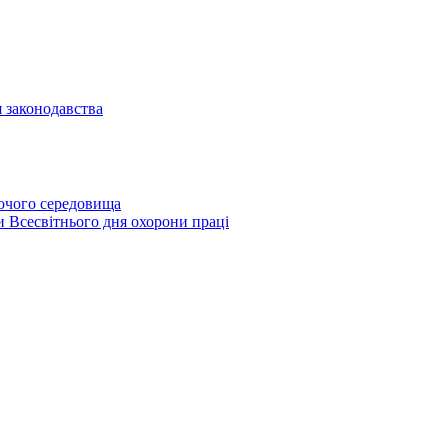
я законодавства
бочого середовища
и Всесвітнього дня охорони праці