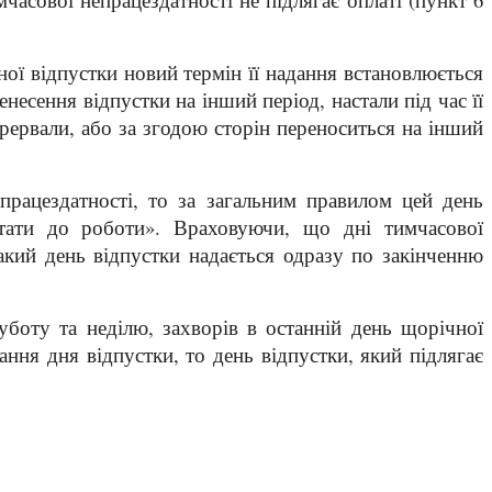
ної відпустки новий термін її надання встановлюється
сення відпустки на інший період, настали під час її
перервали, або за згодою сторін переноситься на інший
працездатності, то за загальним правилом цей день
«стати до роботи». Враховуючи, що дні тимчасової
такий день відпустки надається одразу по закінченню
боту та неділю, захворів в останній день щорічної
ння дня відпустки, то день відпустки, який підлягає