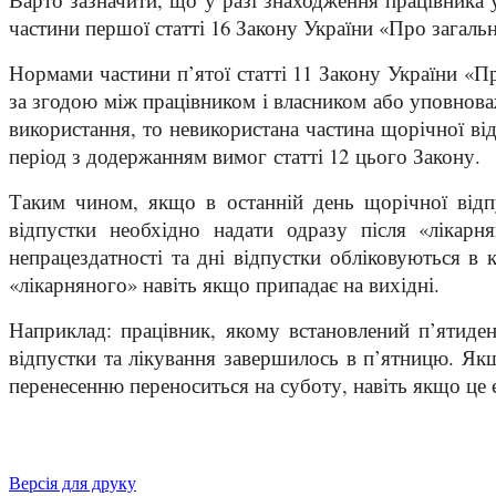
частини першої статті 16 Закону України «Про загаль
Нормами частини п’ятої статті 11 Закону України «Пр
за згодою між працівником і власником або уповнова
використання, то невикористана частина щорічної відп
період з додержанням вимог статті 12 цього Закону.
Таким чином, якщо в останній день щорічної відпу
відпустки необхідно надати одразу після «лікарн
непрацездатності та дні відпустки обліковуються в 
«лікарняного» навіть якщо припадає на вихідні.
Наприклад: працівник, якому встановлений п’ятиде
відпустки та лікування завершилось в п’ятницю. Якщ
перенесенню переноситься на суботу, навіть якщо це 
Версія для друку