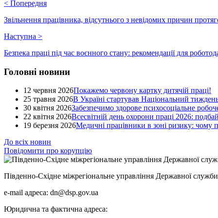
<
Попередня
Звільнення працівника, відсутнього з невідомих причин протяг
Наступна
>
Безпека праці під час воєнного стану: рекомендації для робото
Головні новини
12 червня 2026
Покажемо червону картку дитячій праці!
25 травня 2026
В Україні стартував Національний тиждень
30 квітня 2026
Забезпечимо здорове психосоціальне робоче
22 квітня 2026
Всесвітній день охорони праці 2026: подба
19 березня 2026
Медичні працівники в зоні ризику: чому
До всіх новин
Повідомити про корупцію
Південно-Східне міжрегіональне управління Державної служби 
e-mail адреса: dn@dsp.gov.ua
Юридична та фактична адреса: