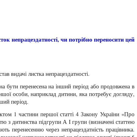
ток непрацездатності, чи потрібно переносити цей
став видачі листка непрацездатності.
на бути перенесена на інший період або продовжена в
іншої особи, наприклад дитини, яка потребує догляду,
ший період.
ктом 1 частини першої статті 4 Закону України «Про
істю з дитинства підгрупи А
I
групи (визначені статтею
гають перенесенню через непрацездатність працівника.
часової непрацездатності не підлягає оплаті (пункт 6