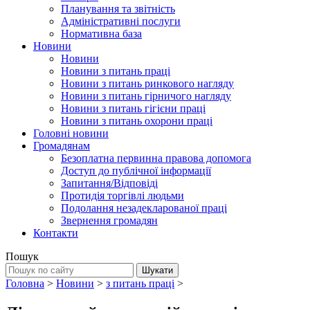
Планування та звітність
Адміністративні послуги
Нормативна база
Новини
Новини
Новини з питань праці
Новини з питань ринкового нагляду
Новини з питань гірничого нагляду
Новини з питань гігієни праці
Новини з питань охорони праці
Головні новини
Громадянам
Безоплатна первинна правова допомога
Доступ до публічної інформації
Запитання/Відповіді
Протидія торгівлі людьми
Подолання незадекларованої праці
Звернення громадян
Контакти
Пошук
Головна
>
Новини
>
з питань праці
>