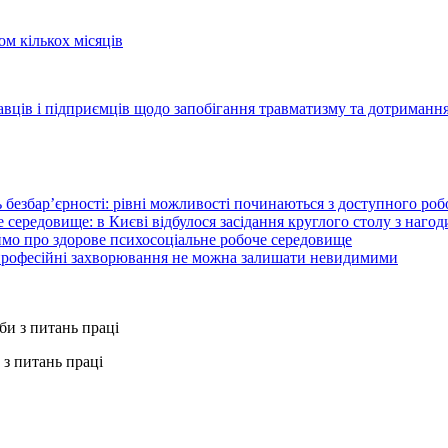
ом кількох місяців
давців і підприємців щодо запобігання травматизму та дотриманн
 безбар’єрності: рівні можливості починаються з доступного ро
 середовище: в Києві відбулося засідання круглого столу з нагод
ймо про здорове психосоціальне робоче середовище
 професійні захворювання не можна залишати невидимими
з питань праці