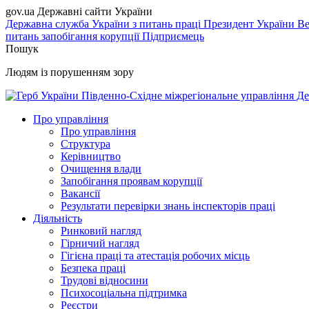
gov.ua
Державні сайти України
Державна служба України з питань праці
Президент України
Ве
питань запобігання корупції
Підприємець
Пошук
Людям із порушенням зору
Південно-Східне міжрегіональне управління Де
Про управління
Про управління
Структура
Керівництво
Очищення влади
Запобігання проявам корупції
Вакансії
Результати перевірки знань інспекторів праці
Діяльність
Ринковий нагляд
Гірничий нагляд
Гігієна праці та атестація робочих місць
Безпека праці
Трудові відносини
Психосоціальна підтримка
Реєстри