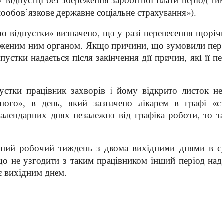
нообов’язкове державне соціальне страхування»).
о відпустки» визначено, що у разі перенесення щоріч
женим ним органом. Якщо причини, що зумовили перене
устки надається після закінчення дії причин, які її 
стки працівник захворів і йому відкрито листок не
яного», в день, який зазначено лікарем в графі 
календарних днях незалежно від графіка роботи, то 
нний робочий тиждень з двома вихідними днями в су
о не узгодити з таким працівником інший період нада
є вихідним днем.